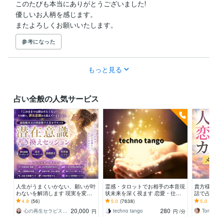
このたびも本当にありがとうございました!

優しいお人柄を感じます。

またよろしくお願いいたします。
参考になった
もっと見る
占い全般の人気サービス
人生がうまくいかない、願いが叶
霊感・タロットでお相手の本音現
貴方様の
わないを解消します 現実を変え
状未来を深く視ます 恋愛・仕
話で占い
るために努力したのに、自力では
事・家族・人間関係の本質を見抜
オラクル
4.8
(56)
5.0
(7638)
5.0
(71
もう無理と感じている
きスピード解決へ
ドを使用
20,000
280
心の再生セラピスト YASUKO
techno tango
Tomo_
円
円
/分