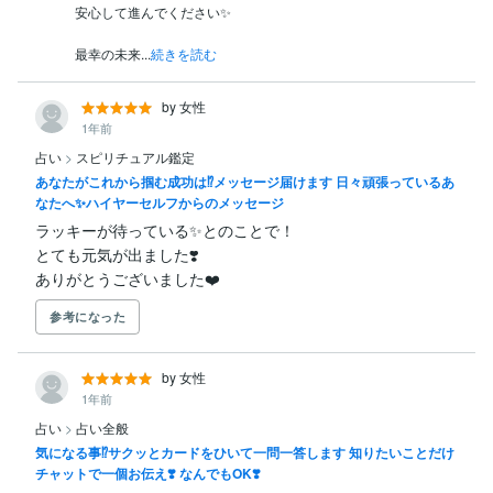
安心して進んでください✨　

最幸の未来...
続きを読む
by 女性
1年前
占い
>
スピリチュアル鑑定
あなたがこれから掴む成功は⁉️メッセージ届けます 日々頑張っているあ
なたへ✨ハイヤーセルフからのメッセージ
ラッキーが待っている✨とのことで！

とても元気が出ました❣️

ありがとうございました❤️
参考になった
by 女性
1年前
占い
>
占い全般
気になる事⁉️サクッとカードをひいて一問一答します 知りたいことだけ
チャットで一個お伝え❣️ なんでもOK❣️