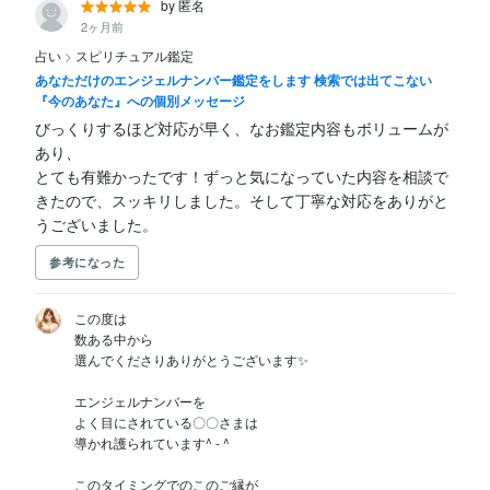
by 匿名
2ヶ月前
占い
>
スピリチュアル鑑定
あなただけのエンジェルナンバー鑑定をします 検索では出てこない
『今のあなた』への個別メッセージ
びっくりするほど対応が早く、なお鑑定内容もボリュームが
あり、

とても有難かったです！ずっと気になっていた内容を相談で
きたので、スッキリしました。そして丁寧な対応をありがと
うございました。
参考になった
この度は

数ある中から

選んでくださりありがとうございます✨

エンジェルナンバーを

よく目にされている〇〇さまは

導かれ護られています^ - ^

このタイミングでのこのご縁が
