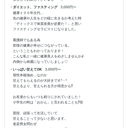
・ダイエット、ファスティング
3,000円〜
健康１００年次代…

先の健康や人生をどの様に生きるか考えた時

「デトックスで体質改善が必要だ！」と思い

ファスティングセラピストになりました。

看護師でもある為

皆様の健康が幸せにつながっている。

ということもわかっております！

こんな私と一緒に健康美人をめざしませんか♪

内側から綺麗になっていしましょ♡
・いっぱい甘えてOK
3,000円〜
母性本能強め…なのか

甘えてもらえるのが大好きです^ - ^

甘えるより、甘えられる方が得意かも⁉︎

お友達からもいつも頼りにされていました！

小学生の時は「おかん」と言われることも⁉︎笑

普段、頑張って生活していて

甘えることって少ないと思います。

老若男女問わず
