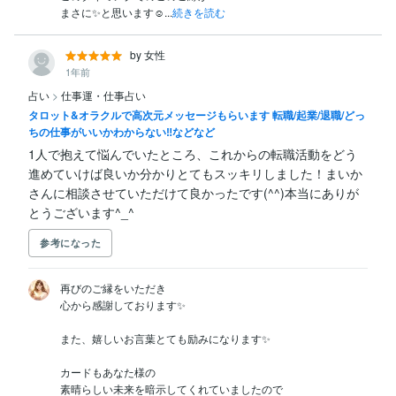
まさに✨と思います☺...
続きを読む
by 女性
1年前
占い
>
仕事運・仕事占い
タロット&オラクルで高次元メッセージもらいます 転職/起業/退職/どっ
ちの仕事がいいかわからない‼️などなど
1人で抱えて悩んでいたところ、これからの転職活動をどう
進めていけば良いか分かりとてもスッキリしました！まいか
さんに相談させていただけて良かったです(^^)本当にありが
とうございます^_^
参考になった
再びのご縁をいただき

心から感謝しております✨

また、嬉しいお言葉とても励みになります✨

カードもあなた様の

素晴らしい未来を暗示してくれていましたので
