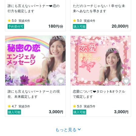
誰にも言えないパートナー❤️恋の
ただのコーチじゃない！幸せな未
「どうしたら笑顔を守れるのだろう？」

行方を鑑定します
来へあなたを導きます
と問い続けた先に、

5.0
4
5.0
4
実績
件
実績
件
カードと魂の言語化・在り方の学びが繋がり、

180
20,000
円
/分
円
予約受付可
購入可能
「心の羽根を取り戻すお手伝い」が

使命だと確信しました。

あなたの魂には、

必ず意味があり、必ず光があります。

“うまくいかない理由”ではなく、

“うまくいく所以（ゆえ）”を

一緒に見つけましょう。

天使の羽根は、あなたの背中にも必ずある。

誰にも言えないパートナーとの現
恋愛について❤️タロット&オラクル
折れている時は、そっと寄り添う。

在、未来鑑定します
で鑑定します
飛べる時は、一緒に風をつかむ。

4.7
3
5.0
5
実績
件
実績
件
Light Guidance Angel 結愛は、

3,000
3,000
円
円
購入可能
購入可能
あなたの心に灯る光のガイドです。

どうか、安心して羽根を預けてください♡
もっと見る