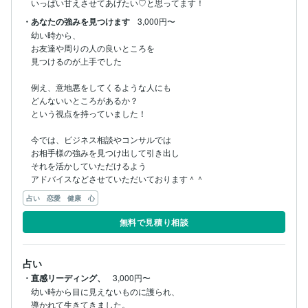
いっぱい甘えさせてあげたい♡と思ってます！
・あなたの強みを見つけます
3,000円〜
幼い時から、

お友達や周りの人の良いところを

見つけるのが上手でした

例え、意地悪をしてくるような人にも

どんないいところがあるか？

という視点を持っていました！

今では、ビジネス相談やコンサルでは

お相手様の強みを見つけ出して引き出し

それを活かしていただけるよう

アドバイスなどさせていただいております＾＾
占い 恋愛 健康 心
無料で見積り相談
占い
・直感リーディング、
3,000円〜
幼い時から目に見えないものに護られ、

導かれて生きてきました。
