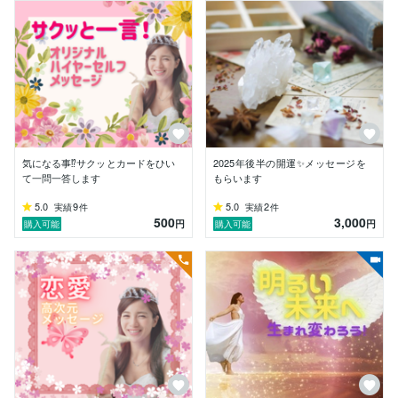
そんな時こそ、羽根のように優しく、

光のようにあたたかく、

あなたの心に寄り添います。

カードは、

未来を決めつけるものではなく、

本質へ導く“道しるべ”。

答えはすでにあなたの中にあり、

気になる事⁉️サクッとカードをひい
2025年後半の開運✨メッセージを
それに気づくための

て一問一答します
もらいます
小さな“光の粒”を一緒に拾い集めていくのが

5.0
9
5.0
2
実績
件
実績
件
わたしの役目です。

500
3,000
円
円
購入可能
購入可能
“天使”という存在は、

決して遠い存在ではありません。

わたしたちの中に息づく

優しさ・強さ・愛の象徴。

わたし自身、

看護の現場や子育てを通して、

心の痛み・自己否定・未来への不安と

向き合う人たちを近くで見てきました。
