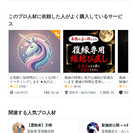
このプロ人材に依頼した人がよく購入しているサービ
ス
お気軽に短時間♪じっくりもOK！
復縁の時期と強力な縁結び祈祷占
復縁・禁
リーディングします ★あの人の
います 復縁の時期を霊視し、早
秘儀の流
気持ち★一緒にタロットカードに
めるアドバイス、強力な縁結び祈
れたいと
5.0
(705)
4.9
(914)
5.0
(14
聞いてみましょう！
祷。
恋を動か
160
1,500
LightKOU
紫龍杏◇秘伝の縁結び祈祷師
黒魔術
円
/分
円
関連する人気プロ人材
【霊能者】天晴
新施術公開→≪相手意
霊能者/霊視鑑定師
霊視鑑定士・占い師