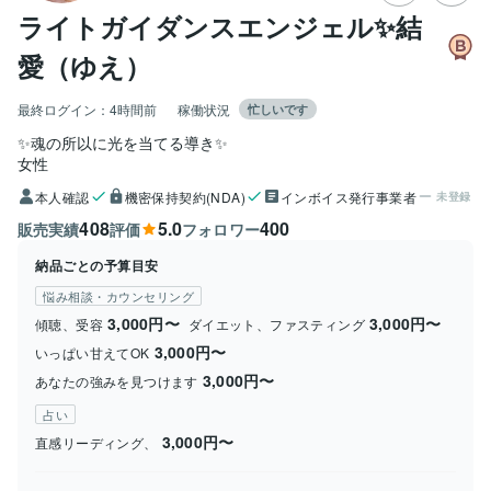
ライトガイダンスエンジェル✨結
愛（ゆえ）
最終ログイン：
4時間前
稼働状況
忙しいです
✨魂の所以に光を当てる導き✨
女性
本人確認
機密保持契約(NDA)
インボイス発行事業者
未登録
408
5.0
400
販売実績
評価
フォロワー
納品ごとの予算目安
悩み相談・カウンセリング
3,000円〜
3,000円〜
傾聴、受容
ダイエット、ファスティング
3,000円〜
いっぱい甘えてOK
3,000円〜
あなたの強みを見つけます
占い
3,000円〜
直感リーディング、