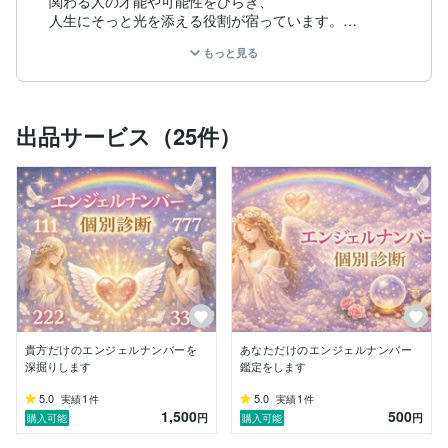
関わる人の才能や可能性をひらき、

人生にそっと光を添える役割が宿っています。

もっと見る
そして“ゆえ”という音には、

「根源の理由」「本質」

「魂がここに生まれた訳」という

深い言霊が秘められており、

出品サービス（25件）
誰もが持つ“使命の所以（ゆえ）”

を思い出すきっかけを届けたいと願っています。

心に寄り添うカードリーディングを中心に、

・魂の設計図

・感覚の言語化

・未来の方向性の調律

など、

ひとりひとりの“本来の光”が

輝きやすい状態へ導くサポートをしています。

貴方だけのエンジェルナンバーを
あなただけのエンジェルナンバー
お悩みの根本は、

深掘りします
鑑定をします
行動ではなく「在り方」。

5.0
1
5.0
1
実績
件
実績
件
1,500
500
思考よりも先に“心”がしんどくなり、

円
円
購入可能
購入可能
行動が停滞してしまう…。
