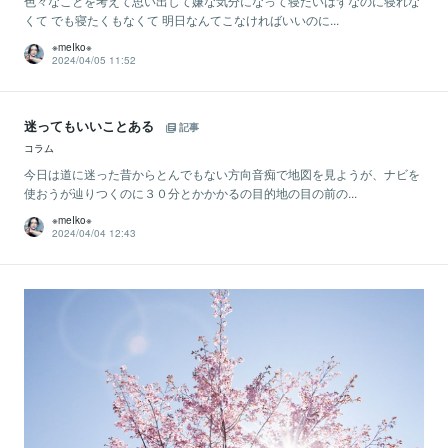
色々なことを考えて思い出して嫌な気分になって寝たいはずなのに寝れな
くて でも寝たくもなくて 明日なんてこなければいいのに...
※meIko※
2024/04/05 11:52
迷ってもいいことある
記事
コラム
今日は道に迷った昔からとんでもない方向音痴で地図を見ようが、ナビを
使おうが辿りつくのに３０分とかかかるの目的地の目の前の...
※meIko※
2024/04/04 12:43