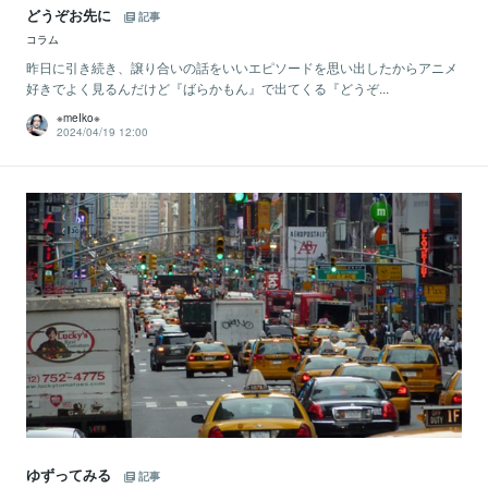
どうぞお先に
記事
コラム
昨日に引き続き、譲り合いの話をいいエピソードを思い出したからアニメ
好きでよく見るんだけど『ばらかもん』で出てくる『どうぞ...
※meIko※
2024/04/19 12:00
ゆずってみる
記事