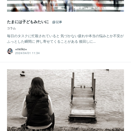
たまには子どもみたいに
記事
コラム
毎日のタスクに忙殺されていると 気づかない疲れや本当の悩みとか不安が
ふっとした瞬間に 押し寄せてくることがある 後回しに...
※meIko※
2024/04/01 11:34