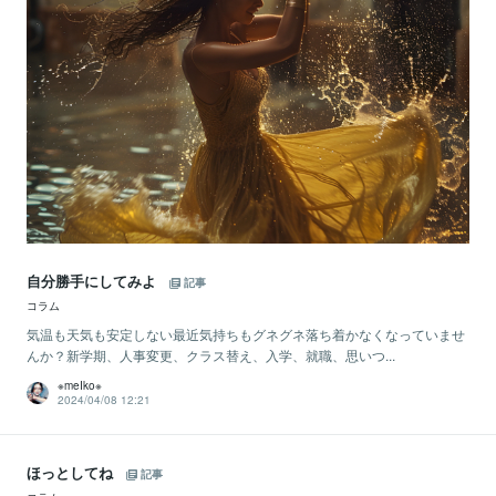
自分勝手にしてみよ
記事
コラム
気温も天気も安定しない最近気持ちもグネグネ落ち着かなくなっていませ
んか？新学期、人事変更、クラス替え、入学、就職、思いつ...
※meIko※
2024/04/08 12:21
ほっとしてね
記事