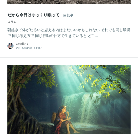
だから今日はゆっくり眠って
記事
コラム
朝起きて体がだるいと思える内はまだいいかもしれない それでも同じ環境
で 同じ考え方で 同じ行動の仕方で生きていると どこ...
※meIko※
2024/03/31 14:07