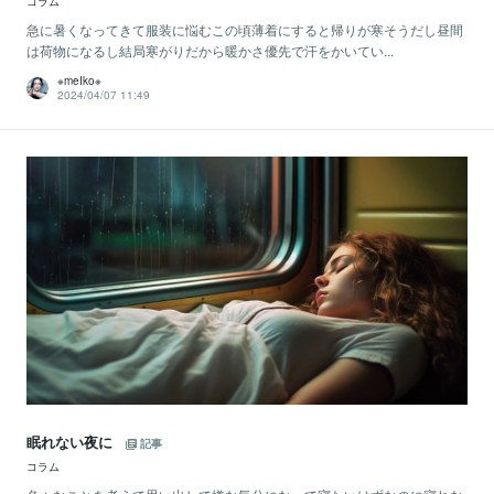
コラム
急に暑くなってきて服装に悩むこの頃薄着にすると帰りが寒そうだし昼間
は荷物になるし結局寒がりだから暖かさ優先で汗をかいてい...
※meIko※
2024/04/07 11:49
眠れない夜に
記事
コラム