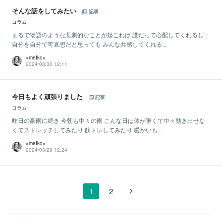
そんな話をしてみたい
記事
コラム
まるで物語のような悲劇的なことが起これば 誰だって心配してくれるし
自分を自分で可哀想だと思っても みんな共感してくれる...
※meIko※
2024/03/30 12:11
今日もよく頑張りました
記事
コラム
昨日の豪雨に続き 今朝も中々の雨 こんな日は体が重くて中々動き出せな
くてストレッチしてみたり 筋トレしてみたり 暖かいも...
※meIko※
2024/03/29 12:24
1
2