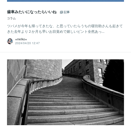
歯車みたいになったらいいね
記事
コラム
ツバメが今年も帰ってきたな、と思っていたらうちの寝坊助さんも起きて
きた去年より２か月も早いお目覚めで嬉しいピント全然あっ...
※meIko※
2024/04/20 12:47