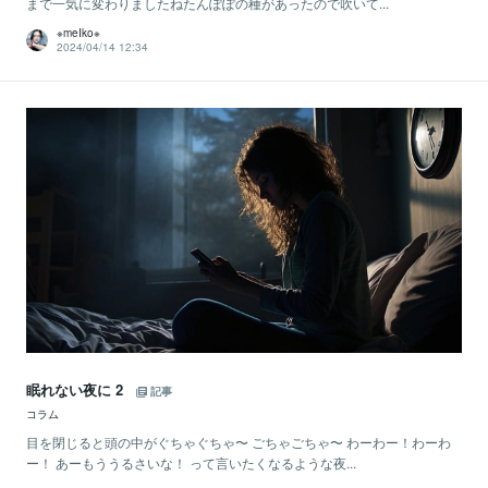
まで一気に変わりましたねたんぽぽの種があったので吹いて...
※meIko※
2024/04/14 12:34
眠れない夜に 2
記事
コラム
目を閉じると頭の中がぐちゃぐちゃ〜 ごちゃごちゃ〜 わーわー！わーわ
ー！ あーもううるさいな！ って言いたくなるような夜...