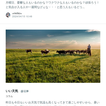
月曜日、憂鬱な人もいるのかな？ワクワクな人もいるのかな？頑張ろう！
と気合が入る人や一週間なげぇな・・・と思う人もいるどう...
※meIko※
2024/04/15 10:48
いい天気
記事
コラム
昨日も今日もいいお天気で気温も高くなってきて過ごしやすいから、暑い