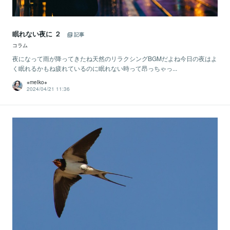
眠れない夜に ２
記事
コラム
夜になって雨が降ってきたね天然のリラクシングBGMだよね今日の夜はよ
く眠れるかもね疲れているのに眠れない時って昂っちゃっ...
※meIko※
2024/04/21 11:36