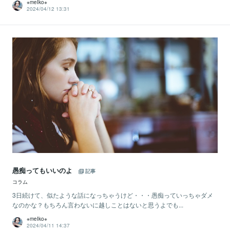
※meIko※
2024/04/12 13:31
愚痴ってもいいのよ
記事
コラム
3日続けて、似たような話になっちゃうけど・・・愚痴っていっちゃダメ
なのかな？もちろん言わないに越しことはないと思うよでも...
※meIko※
2024/04/11 14:37