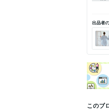
出品者
このブ