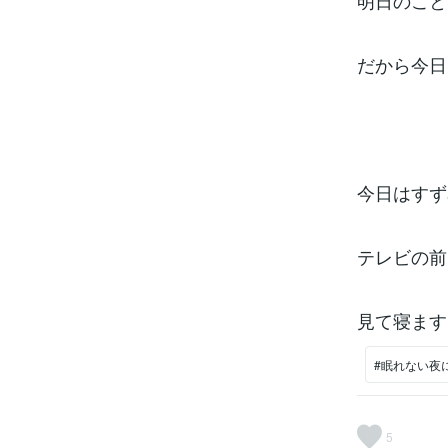
明日のこと
だから今日
今日はすず
テレビの前
見て寝ます
#眠れない夜
5