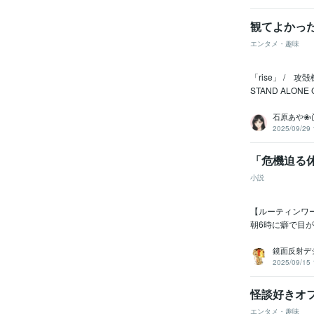
観てよかったア
エンタメ・趣味
「rise」 / 
STAND ALON
石原あや❀
2025/09/29 
「危機迫る
小説
【ルーティンワー
朝6時に癖で目が覚
鏡面反射デ
2025/09/15 
怪談好きオフ
エンタメ・趣味