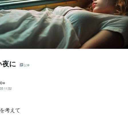
い夜に
記事
ko※
05 11:52
を考えて