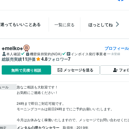
迷ってもいいことある
一覧に戻る
ほっとしてね
※meIko※
プロフィール
本人確認
機密保持契約(NDA)
インボイス発行事業者
未登録
11
4.8
7
総販売実績
評価
フォロワー
メッセージを送る
フォ
無料で見積り相談
ュール
急なご相談も大歓迎です！

お気軽にご連絡ください！

24時まで即日ご対応可能です。

モーニングコールは前日24時までにご予約お願いいたします。

今月はお休みなく稼働いたしますので、メッセージでお問い合わせくだ
メンタル心理カウンセラー
取得年 : 2019年
検定