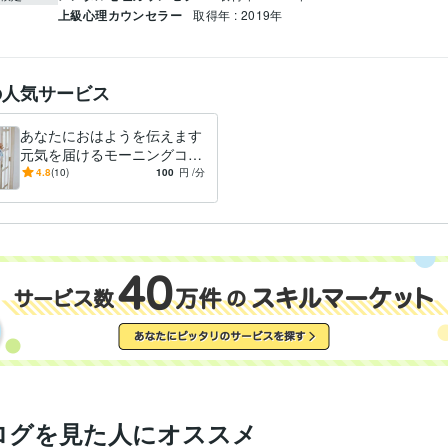
上級心理カウンセラー
取得年 : 2019年
の人気サービス
あなたにおはようを伝えます
元気を届けるモーニングコー
ル：一日の始まりを明るく
4.8
(10)
100
円
/分
ログを見た人にオススメ