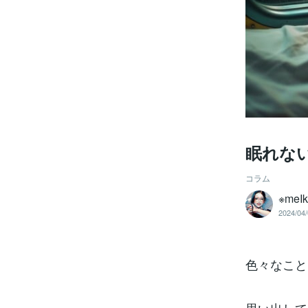
眠れな
コラム
※meI
2024/04/
色々なこと