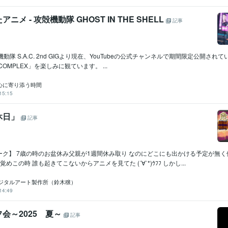
ニメ - 攻殻機動隊 GHOST IN THE SHELL
記事
攻殻機動隊 S.A.C. 2nd GIGより現在、YouTubeの公式チャンネルで期間限定公開さ
E COMPLEX」を楽しみに観ています。 ...
心に寄り添う時間
15:15
休日」
記事
ク】 7歳の時のお盆休み父親が1週間休み取り なのにどこにも出かける予定が無く
めこの時 誰も起きてこないからアニメを見てた (´∀`*)ｳﾌﾌ しかし...
ジタルアート製作所（鈴木穣）
14:49
会～2025 夏～
記事