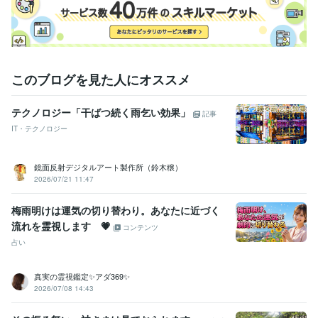
このブログを見た人にオススメ
テクノロジー「干ばつ続く雨乞い効果」
記事
IT・テクノロジー
鏡面反射デジタルアート製作所（鈴木穣）
2026/07/21 11:47
梅雨明けは運気の切り替わり。あなたに近づく
流れを霊視します 💗
コンテンツ
占い
真実の霊視鑑定✨アダ369✨
2026/07/08 14:43