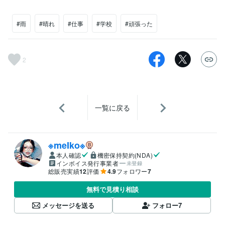
#雨
#晴れ
#仕事
#学校
#頑張った
2
一覧に戻る
※meIko※
本人確認
機密保持契約(NDA)
インボイス発行事業者
未登録
総販売実績
12
評価
4.9
フォロワー
7
無料で見積り相談
メッセージを送る
フォロー
7