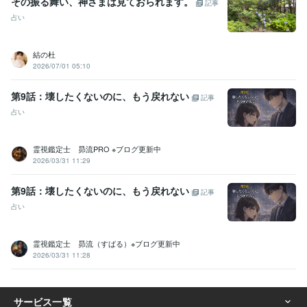
その振る舞い、神さまは見ておられます。
記事
占い
結の杜
2026/07/01 05:10
第9話：壊したくないのに、もう戻れない
記事
占い
霊視鑑定士 昴流PRO ※ブログ更新中
2026/03/31 11:29
第9話：壊したくないのに、もう戻れない
記事
占い
霊視鑑定士 昴流（すばる）※ブログ更新中
2026/03/31 11:28