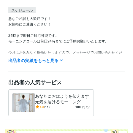
スケジュール
急なご相談も大歓迎です！

お気軽にご連絡ください！

24時まで即日ご対応可能です。

モーニングコールは前日24時までにご予約お願いいたします。

今月はお休みなく稼働いたしますので、メッセージでお問い合わせくだ
さい。
出品者の実績をもっと見る
資格・検定
メンタル心理カウンセラー
取得年 : 2019年
上級心理カウンセラー
取得年 : 2019年
出品者の人気サービス
あなたにおはようを伝えます
元気を届けるモーニングコー
ル：一日の始まりを明るく
4.8
(11)
100
円
/分