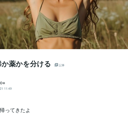
毒か薬かを分ける
記事
ko※
21 11:49
帰ってきたよ