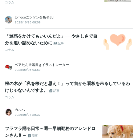
コラム
tomocoニンゲン分析＠JLT
2025/10/25 08:09
「迷惑をかけてもいいんだよ」──やさしさで自
分を追い詰めないために
記事
コラム
ベアたん＠落書きイラストレーター
2025/09/06 03:50
桜の木が「私を桜だと思え！」って首から看板を吊るしているわ
けじゃないんですよ。
記事
コラム
カルハ
2026/08/07 20:37
フラフラ踊る日常～週一早朝勤務のアレンドロ
ンさん💊～
記事