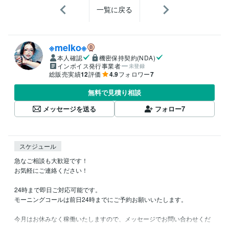
一覧に戻る
※meIko※
本人確認
機密保持契約(NDA)
インボイス発行事業者
未登録
総販売実績
12
評価
4.9
フォロワー
7
無料で見積り相談
メッセージを送る
フォロー
7
スケジュール
急なご相談も大歓迎です！

お気軽にご連絡ください！

24時まで即日ご対応可能です。

モーニングコールは前日24時までにご予約お願いいたします。

今月はお休みなく稼働いたしますので、メッセージでお問い合わせくだ
さい。