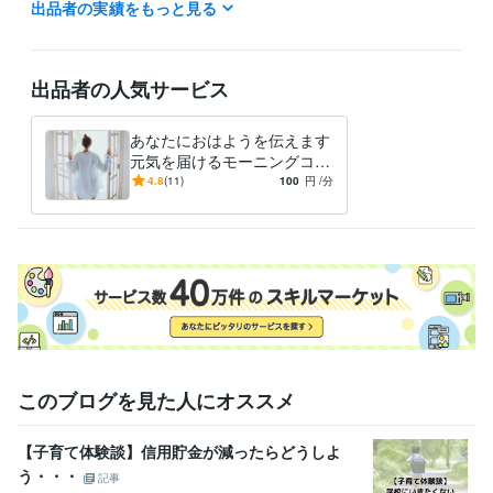
出品者の実績をもっと見る
資格・検定
メンタル心理カウンセラー
取得年 : 2019年
上級心理カウンセラー
取得年 : 2019年
出品者の人気サービス
あなたにおはようを伝えます
元気を届けるモーニングコー
ル：一日の始まりを明るく
4.8
(11)
100
円
/分
このブログを見た人にオススメ
【子育て体験談】信用貯金が減ったらどうしよ
う・・・
記事