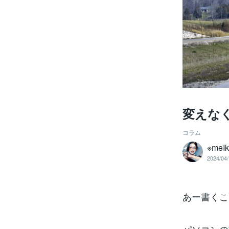
変えな
コラム
※meI
2024/04/
あー書くこ