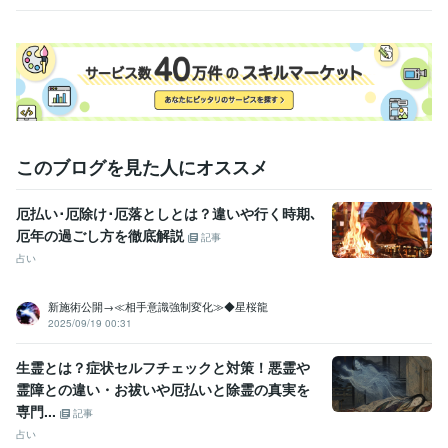
宝・占い
合神
年
ライフスタイル・その他 / カウンセラー・コーチ
経験年数 : 20年
ライフスタイル・その他 / アドバイザー
経験年数 : 18年
職歴
株式会社ココナラ
2023年4月 ~ 現在
株式会社ココナラ
2023年5月 ~ 現在
株式会社ココナラ
2023年6月 ~ 現在
このブログを見た人にオススメ
株式会社ココナラ
2023年9月 ~ 現在
株式会社ココナラ
2023年12月 ~ 現在
株式会社ココナラ
2024年3月 ~ 現在
厄払い･厄除け･厄落としとは？違いや行く時期､
株式会社ココナラ
2024年6月 ~ 現在
厄年の過ごし方を徹底解説
記事
株式会社ココナラ
2024年9月 ~ 現在
占い
株式会社ココナラ
2024年11月 ~ 現在
株式会社ココナラ
2025年3月 ~ 現在
株式会社ココナラ
2025年6月 ~ 現在
新施術公開→≪相手意識強制変化≫◆星桜龍
2025/09/19 00:31
株式会社ココナラ
2025年9月 ~ 現在
株式会社ココナラ
2026年2月 ~ 現在
株式会社ココナラ
2026年6月 ~ 現在
生霊とは？症状セルフチェックと対策！悪霊や
霊障との違い・お祓いや厄払いと除霊の真実を
受賞歴
専門...
記事
占い鑑定業が社会に与えるインパクトと経済効果について
運気向上
占い
成就の現実実現 ~波動修正～
よい鑑定・わるい鑑定
波動修正と遠隔