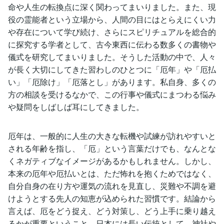
命や人生の転換点に深く関わってまいりました。また、現
役の霊能者という立場から、人間の目にはとらえにくい力
や存在について学び続け、さらにスピリチュアルを総合的
に探究する学者として、古今東西に伝わる数多くの書物や
儀式を研究してまいりました。そうした活動の中で、人々
が長く大切にしてきた習わしのひとつに「厄年」や「厄払
い」「厄除け」「厄落とし」があります。私自身、多くの
方の相談を受けるなかで、この行事や儀式にまつわる悩み
や疑問をしばしば耳にしてきました。
厄年は、一般的に人生の大きな転機や試練が訪れやすいと
される年齢を指し、「厄」という言葉だけでも、なんとな
くネガティブなイメージがあるかもしれません。しかし、
本来の厄年や厄払いとは、ただ怖れを抱くためではなく、
自分自身の在り方や運気の流れを見直し、災難や不調を避
けようとする先人の知恵が込められた習慣です。結論から
言えば、厄をどう捉え、どう対策し、どう上手に乗り越え
るかが重要ということ。日本には長い伝統として、神社や