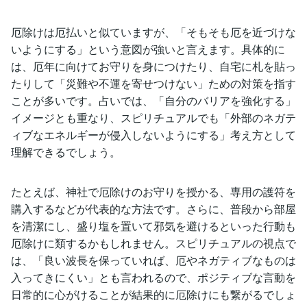
厄除けは厄払いと似ていますが、「そもそも厄を近づけな
いようにする」という意図が強いと言えます。具体的に
は、厄年に向けてお守りを身につけたり、自宅に札を貼っ
たりして「災難や不運を寄せつけない」ための対策を指す
ことが多いです。占いでは、「自分のバリアを強化する」
イメージとも重なり、スピリチュアルでも「外部のネガテ
ィブなエネルギーが侵入しないようにする」考え方として
理解できるでしょう。
たとえば、神社で厄除けのお守りを授かる、専用の護符を
購入するなどが代表的な方法です。さらに、普段から部屋
を清潔にし、盛り塩を置いて邪気を避けるといった行動も
厄除けに類するかもしれません。スピリチュアルの視点で
は、「良い波長を保っていれば、厄やネガティブなものは
入ってきにくい」とも言われるので、ポジティブな言動を
日常的に心がけることが結果的に厄除けにも繋がるでしょ