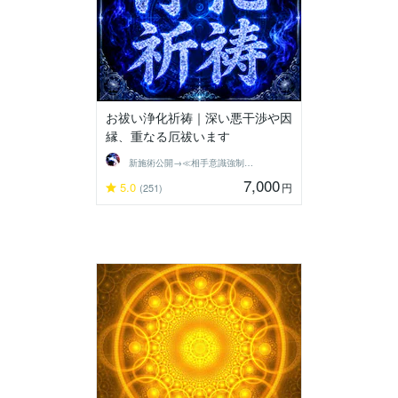
お祓い浄化祈祷｜深い悪干渉や因
縁、重なる厄祓います
新施術公開→≪相手意識強制変化≫◆星桜龍
7,000
5.0
円
(251)