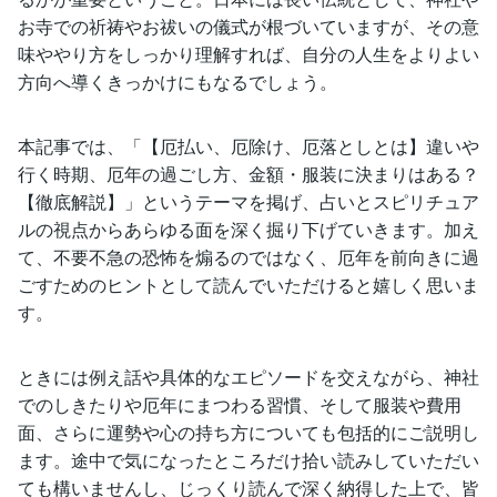
お寺での祈祷やお祓いの儀式が根づいていますが、その意
味ややり方をしっかり理解すれば、自分の人生をよりよい
方向へ導くきっかけにもなるでしょう。
本記事では、「【厄払い、厄除け、厄落としとは】違いや
行く時期、厄年の過ごし方、金額・服装に決まりはある？
【徹底解説】」というテーマを掲げ、占いとスピリチュア
ルの視点からあらゆる面を深く掘り下げていきます。加え
て、不要不急の恐怖を煽るのではなく、厄年を前向きに過
ごすためのヒントとして読んでいただけると嬉しく思いま
す。
ときには例え話や具体的なエピソードを交えながら、神社
でのしきたりや厄年にまつわる習慣、そして服装や費用
面、さらに運勢や心の持ち方についても包括的にご説明し
ます。途中で気になったところだけ拾い読みしていただい
ても構いませんし、じっくり読んで深く納得した上で、皆