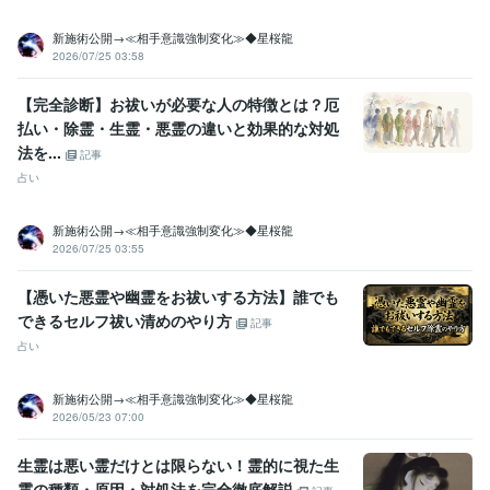
ヒーリング
新施術公開→≪相手意識強制変化≫◆星桜龍
資格・検定
2026/07/25 03:58
認定スピリチュアルカウンセラー
取得年 : 2003年
認定レイキヒーラー
取得年 : 2004年
【完全診断】お祓いが必要な人の特徴とは？厄
認定レイキティーチャー
取得年 : 2005年
払い・除霊・生霊・悪霊の違いと効果的な対処
メンタル心理カウンセラー
取得年 : 2007年
法を...
記事
認定心理士
取得年 : 2009年
占い
プログラミング言語・フレームワーク
Git:1年
新施術公開→≪相手意識強制変化≫◆星桜龍
2026/07/25 03:55
ビジネス・クリエイティブツール
Excel:5年
Word:5年
【憑いた悪霊や幽霊をお祓いする方法】誰でも
できるセルフ祓い清めのやり方
記事
得意分野
占い
霊視、スピリチュアル、占い鑑定、波動修正
占い
恋愛 復縁 子宝など
不倫 浮気 結婚
仕事 転職 人間関係
金運 就職 健康
子供 家族 未来展開
片思い 出会い 離婚
新施術公開→≪相手意識強制変化≫◆星桜龍
職場 当たる 異性
子宝 妊娠 妊活
宝くじ 運気
2026/05/23 07:00
運命の人 霊視占い
悩み相談・カウンセリング
霊視、スピリチュアル、占い、波動修正
占い
霊視
スピリチュアル
お祓い
波動修正
祈祷
金運
恋愛
生霊は悪い霊だけとは限らない！霊的に視た生
仕事占い
ヒーリング
霊の種類・原因・対処法を完全徹底解説