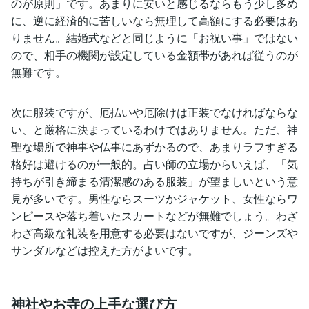
のが原則」です。あまりに安いと感じるならもう少し多め
に、逆に経済的に苦しいなら無理して高額にする必要はあ
りません。結婚式などと同じように「お祝い事」ではない
ので、相手の機関が設定している金額帯があれば従うのが
無難です。
次に服装ですが、厄払いや厄除けは正装でなければならな
い、と厳格に決まっているわけではありません。ただ、神
聖な場所で神事や仏事にあずかるので、あまりラフすぎる
格好は避けるのが一般的。占い師の立場からいえば、「気
持ちが引き締まる清潔感のある服装」が望ましいという意
見が多いです。男性ならスーツかジャケット、女性ならワ
ンピースや落ち着いたスカートなどが無難でしょう。わざ
わざ高級な礼装を用意する必要はないですが、ジーンズや
サンダルなどは控えた方がよいです。
神社やお寺の上手な選び方