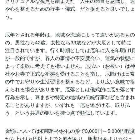
ピリチュアルな視点を踏まえた「人生の節目を意識し、運
や心を整えるための行事・儀式」だと捉えると良いでしょ
う。
厄年とされる年齢は、地域や流派によって違いがあるもの
の、男性なら42歳、女性なら33歳などが大厄として特に
注目されています。行く時期としては厄年に入る年明け頃
が一般的ですが、各人の事情や不安度合い、運気の状態に
よって柔軟に考えても構いません。厄払い（お祓い）は神
社やお寺で正式な祈祷を受けることを指し、厄除けは日常
の中でお守りや生活習慣を整えるなど、より広い意味で捉
えられる場合があります。厄落としは儀式的に厄を落とす
行為を示し、豆まきや特定の地域の伝統行事なども含まれ
ることがありますが、いずれも「厄を遠ざける、取り払
う」という共通の狙いを持つ点で類似しています。
金額については初穂料やお礼の形で3,000円～5,000円程度
から上は1万円以上までと幅があり、服装はあまりカジュ