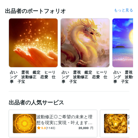
朝１１時から１８時まで、ご対応可能になります。

出品者のポートフォリオ
もっと見る
✿ご依頼から２４時間以内《翌日》を目安に鑑定及び施術結果をお伝え
させていただきます。

✿当日中など、お急ぎの方は、【特急便】オプションの追加をお願いし
ます。

第一最優先で鑑定及び施術をさせていただきます。

ぜひご気軽にご依頼、貴重なるご縁をいただけますと幸いです。

━━

占い 霊視 鑑定 ヒーリ
占い 霊視 鑑定 ヒーリ
占い 霊視 
たくさんの評価コメントをいただきありがとうございます。前向きなお
ング 波動修正 恋愛 仕
ング 波動修正 恋愛 仕
ング 波動修
気持ちや決意を記載された方、温かいメッセージを記載して下さった方
事 子宝
事 子宝
事 子宝
が、１日も早く理想の現実実現を迎えられるように定期的にご支援をし
ています。焦らず一歩ずつ前進されて下さい。全力でご助言をさせてい
ただき、末長くサポートさせていただきます。

出品者の人気サービス
✿コンテンツマーケットやココナラブログを更新しておりますので是非
ご覧になっていただけますと幸いです♪
波動修正◎ご希望の未来と理
完全
想を現実に実現・叶えます
義の
経験職種
【毎月10名様限定】仕事・恋
ライ
5.0
(1140)
20,000
円
5.0
ライフスタイル・その他 / 占い師
経験年数 : 24年
愛・金運・転職・復縁・子
再構
ライフスタイル・その他 / マッサージ師・セラピスト
経験年数 : 21