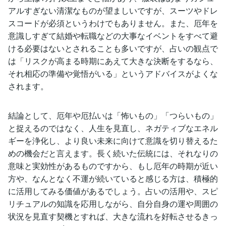
アルすぎない清潔なものが望ましいですが、スーツやドレ
スコードが必須というわけでもありません。また、厄年を
意識しすぎて結婚や転職などの大事なイベントをすべて避
ける必要はないとされることも多いですが、占いの観点で
は「リスクが高まる時期にあえて大きな決断をするなら、
それ相応の準備や覚悟がいる」というアドバイスがよくな
されます。
結論として、厄年や厄払いは「怖いもの」「つらいもの」
と捉えるのではなく、人生を見直し、ネガティブなエネル
ギーを浄化し、より良い未来に向けて意識を切り替えるた
めの機会だと言えます。長く続いた伝統には、それなりの
意味と実効性があるものですから、もし厄年の時期が近い
方や、なんとなく不運が続いていると感じる方は、積極的
に活用してみる価値があるでしょう。占いの活用や、スピ
リチュアルの知識を応用しながら、自分自身の運や周囲の
状況を見直す契機とすれば、大きな流れを好転させるきっ