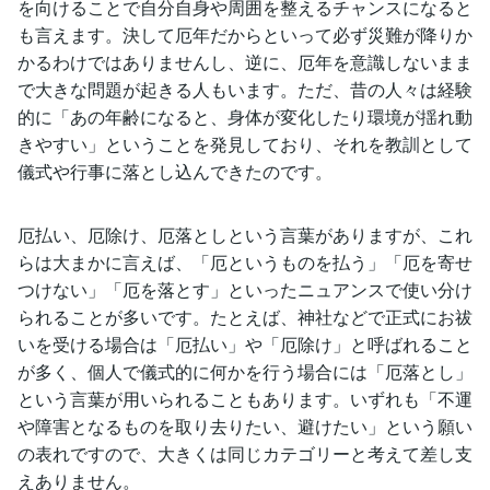
を向けることで自分自身や周囲を整えるチャンスになると
も言えます。決して厄年だからといって必ず災難が降りか
かるわけではありませんし、逆に、厄年を意識しないまま
で大きな問題が起きる人もいます。ただ、昔の人々は経験
的に「あの年齢になると、身体が変化したり環境が揺れ動
きやすい」ということを発見しており、それを教訓として
儀式や行事に落とし込んできたのです。
厄払い、厄除け、厄落としという言葉がありますが、これ
らは大まかに言えば、「厄というものを払う」「厄を寄せ
つけない」「厄を落とす」といったニュアンスで使い分け
られることが多いです。たとえば、神社などで正式にお祓
いを受ける場合は「厄払い」や「厄除け」と呼ばれること
が多く、個人で儀式的に何かを行う場合には「厄落とし」
という言葉が用いられることもあります。いずれも「不運
や障害となるものを取り去りたい、避けたい」という願い
の表れですので、大きくは同じカテゴリーと考えて差し支
えありません。