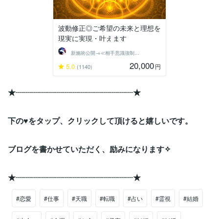
波動修正◎ご希望の未来と理想を
現実に実現・叶えます
新施術公開→≪相手意識強制変化≫◆星桜龍
20,000
5.0
円
(1140)
★┈┈┈┈┈┈┈┈┈┈┈┈┈┈┈★
下の♥をタップ、クリックして頂けると嬉しいです。
ブログを書かせていただく、励みになります✧
★┈┈┈┈┈┈┈┈┈┈┈┈┈┈┈★
#恋愛
#仕事
#天職
#転職
#占い
#霊視
#結婚