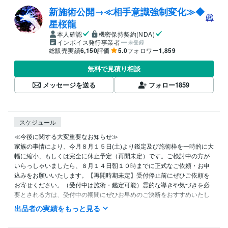
新施術公開→≪相手意識強制変化≫◆
星桜龍
本人確認
機密保持契約(NDA)
インボイス発行事業者
未登録
総販売実績
6,150
評価
5.0
フォロワー
1,859
無料で見積り相談
メッセージを送る
フォロー
1859
スケジュール
≪今後に関する大変重要なお知らせ≫

家族の事情により、今月８月１５日(土)より鑑定及び施術枠を一時的に大
幅に縮小、もしくは完全に休止予定（再開未定）です。ご検討中の方が
いらっしゃいましたら、８月１４日朝１０時までに正式なご依頼・お申
込みをお願いいたします。【再開時期未定】受付停止前にぜひご依頼を
お寄せください。（受付中は施術・鑑定可能）霊的な導きや気づきを必
要とされる方は、受付中の期間にぜひお早めのご決断をおすすめいたし
ます。

出品者の実績をもっと見る
━
