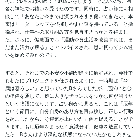
そこでBさんは初めて「厄払いをしよう」と思い立ち、有
名な神社でお祓いを受けたのです。同時に、占い師にも相
談して「あなたは今までは流されるまま働いてきたが、本
来はリーダーシップを発揮しやすい運を持っている」と指
摘され、仕事への取り組み方を見直すきっかけを得まし
た。さらに、健康面でも「運動や食生活を改善すれば、ま
だまだ活力が戻る」とアドバイスされ、思い切ってジム通
いを始めてみたのです。
すると、それまでの不安や不調が徐々に解消され、会社で
も新たにプロジェクトを任されるように。一時期は「42
歳は恐ろしい」と思っていたBさんでしたが、厄払いと心
の準備を通じて、逆に大きなチャンスをつかむ道が開けた
という物語になります。占い師から見ると、これは「厄年
という節目に、自分自身のあり方を再点検し、正しい行動
を起こしたからこそ運気が上向いた」例と捉えることがで
きます。もし厄年をまったく意識せず、健康を放置してい
たら、Bさんはより深刻な状態になっていたかもしれませ