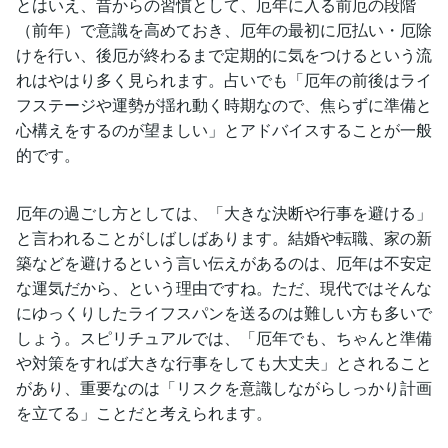
とはいえ、昔からの習慣として、厄年に入る前厄の段階
（前年）で意識を高めておき、厄年の最初に厄払い・厄除
けを行い、後厄が終わるまで定期的に気をつけるという流
れはやはり多く見られます。占いでも「厄年の前後はライ
フステージや運勢が揺れ動く時期なので、焦らずに準備と
心構えをするのが望ましい」とアドバイスすることが一般
的です。
厄年の過ごし方としては、「大きな決断や行事を避ける」
と言われることがしばしばあります。結婚や転職、家の新
築などを避けるという言い伝えがあるのは、厄年は不安定
な運気だから、という理由ですね。ただ、現代ではそんな
にゆっくりしたライフスパンを送るのは難しい方も多いで
しょう。スピリチュアルでは、「厄年でも、ちゃんと準備
や対策をすれば大きな行事をしても大丈夫」とされること
があり、重要なのは「リスクを意識しながらしっかり計画
を立てる」ことだと考えられます。