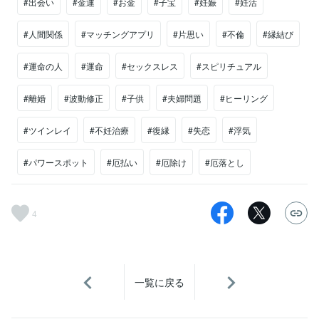
#出会い
#金運
#お金
#子宝
#妊娠
#妊活
#人間関係
#マッチングアプリ
#片思い
#不倫
#縁結び
#運命の人
#運命
#セックスレス
#スピリチュアル
#離婚
#波動修正
#子供
#夫婦問題
#ヒーリング
#ツインレイ
#不妊治療
#復縁
#失恋
#浮気
#パワースポット
#厄払い
#厄除け
#厄落とし
4
一覧に戻る