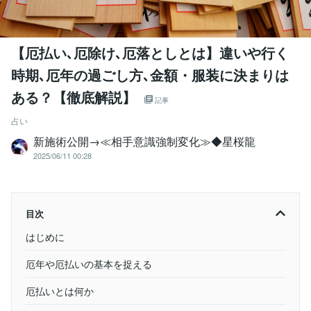
【厄払い､厄除け､厄落としとは】違いや行く
時期､厄年の過ごし方､金額・服装に決まりは
ある？【徹底解説】
記事
占い
新施術公開→≪相手意識強制変化≫◆星桜龍
2025/06/11 00:28
目次
はじめに
厄年や厄払いの基本を捉える
厄払いとは何か