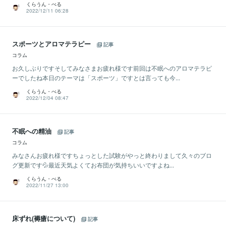
くらうん・べる
2022/12/11 06:28
スポーツとアロマテラピー
記事
コラム
お久しぶりですそしてみなさまお疲れ様です前回は不眠へのアロマテラピ
ーでしたね本日のテーマは「スポーツ」ですとは言っても今...
くらうん・べる
2022/12/04 08:47
不眠への精油
記事
コラム
みなさんお疲れ様ですちょっとした試験がやっと終わりまして久々のブロ
グ更新です💦最近天気よくてお布団が気持ちいいですよね...
くらうん・べる
2022/11/27 13:00
床ずれ(褥瘡について)
記事