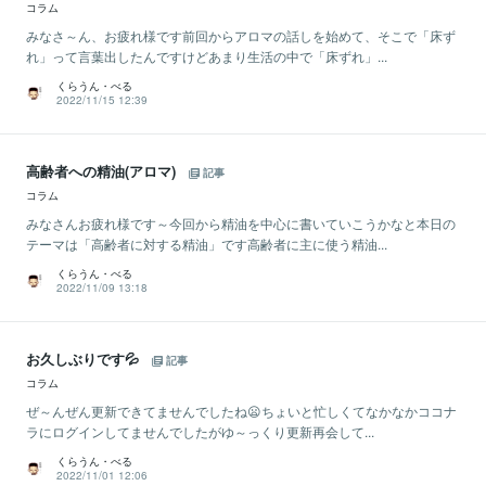
コラム
みなさ～ん、お疲れ様です前回からアロマの話しを始めて、そこで「床ず
れ」って言葉出したんですけどあまり生活の中で「床ずれ」...
くらうん・べる
2022/11/15 12:39
高齢者への精油(アロマ)
記事
コラム
みなさんお疲れ様です～今回から精油を中心に書いていこうかなと本日の
テーマは「高齢者に対する精油」です高齢者に主に使う精油...
くらうん・べる
2022/11/09 13:18
お久しぶりです💦
記事
コラム
ぜ～んぜん更新できてませんでしたね😦ちょいと忙しくてなかなかココナ
ラにログインしてませんでしたがゆ～っくり更新再会して...
くらうん・べる
2022/11/01 12:06