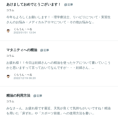
あけましておめでとうございます！
記事
コラム
今年もよろしくお願いします！・理学療法士、リハビリについて・実習生
さんのお悩み・メディカルアロマについて・その他お悩みな...
くらうん・べる
2023/01/01 13:04
マタニティへの精油
記事
コラム
お疲れ様！！今日は妊婦さんへの精油を使ったケアについて書いていこう
かと思いますって言っておいてなんですが・・・妊婦さん、...
くらうん・べる
2022/12/19 06:20
精油の利用方法
記事
コラム
みなさ～ん、お疲れ様です最近、天気が良くて気持ちがいいですね！精油
を用いた「床ずれ」や「スポーツ前後」への使用方法を書い...