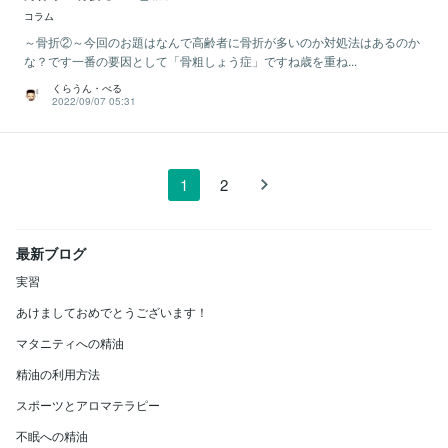
コラム
～骨折②～今回のお題はなんで高齢者に骨折が多いのか対処法はあるのか
な？です一番の要因として「骨粗しょう症」ですね歳を重ね...
くらうん・べる
2022/09/07 05:31
1
2
最新ブログ
実習
あけましておめでとうございます！
マタニティへの精油
精油の利用方法
スポーツとアロマテラピー
不眠への精油