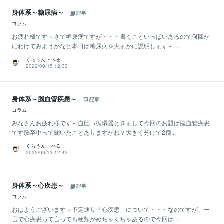
身体系～糖尿病～
記事
コラム
お疲れ様です～さて糖尿病ですが・・・書くこといっぱいあるので何回か
にわけてみようかなと本日は糖尿病を大まかに説明します～...
くらうん・べる
2022/09/15 12:33
身体系～脳血管疾患～
記事
コラム
みなさんお疲れ様です～血圧→循環器ときまして今回のお題は脳血管疾患
です脳卒中って聞いたことありますかね？大きく分けて2種...
くらうん・べる
2022/09/13 12:42
身体系～心疾患～
記事
コラム
おはようございます～予定通り「心疾患」について・・・なのですが、一
言で心疾患って言っても種類がめちゃくちゃあるので今回は...