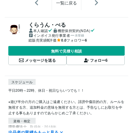
一覧に戻る
くらうん・べる
本人確認
機密保持契約(NDA)
インボイス発行事業者
未登録
総販売実績
0
評価
0.0
フォロワー
6
無料で見積り相談
メッセージを送る
フォロー
6
スケジュール
平日20時～22時、休日・祝日ならいつでも！！

※遊び半分の方のご購入はご遠慮ください。誹謗中傷目的の方、ルールを
無視する方、追加料金の意味を無視する方とは、予告なしにお取引を中
止する事もありますのであらかじめご了承ください。
資格・検定
理学療法士
取得年 : 2018年
出品者の実績をもっと見る
福祉住環境コーディネーター2級
取得年 : 2017年