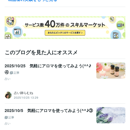
メディカルアロマインストラクター
取得年 : 2022年
温泉ソムリエ
取得年 : 2022年
実習生指導者講習会受講済み
取得年 : 2022年
高齢者入浴アドバイザー
取得年 : 2022年
得意分野
学習指導・資格・キャリア相談
医療・福祉・ケア系、運動系、学習
系
医療・福祉系、学習面
このブログを見た人にオススメ
2025/10/25 気軽にアロマを使ってみよう(^^♪
④
記事
占い
占い師らむね
2025/10/25 13:29
2025/10/5 気軽にアロマを使ってみよう(^^♪③
記事
占い