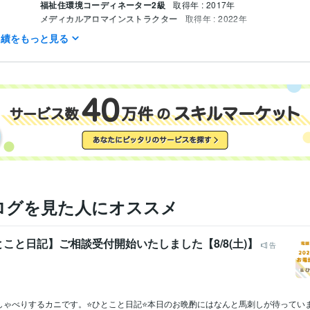
福祉住環境コーディネーター2級
取得年 : 2017年
メディカルアロマインストラクター
取得年 : 2022年
温泉ソムリエ
取得年 : 2022年
実績をもっと見る
実習生指導者講習会受講済み
取得年 : 2022年
高齢者入浴アドバイザー
取得年 : 2022年
学習指導・資格・キャリア相談
医療・福祉・ケア系、運動系、学習
分野
医療・福祉系、学習面
ログを見た人にオススメ
こと日記】ご相談受付開始いたしました【8/8(土)】
告
しゃべりするカニです。⭐ひとこと日記⭐本日のお晩酌にはなんと馬刺しが待ってい