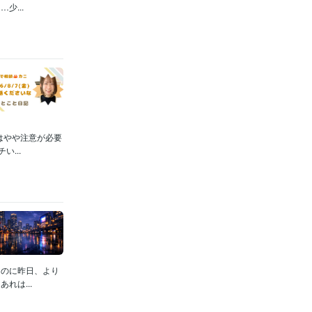
...
はやや注意が必要
...
なのに昨日、より
れは...