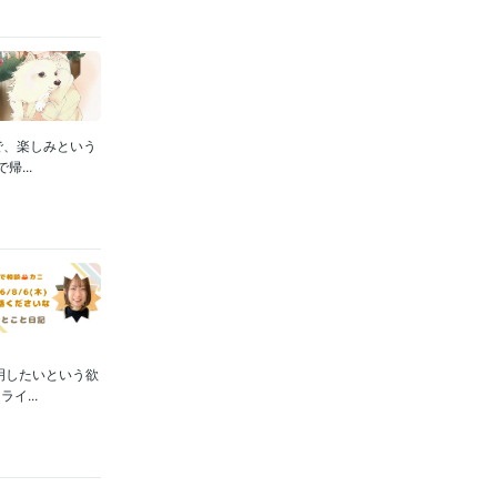
で、楽しみという
...
明したいという欲
...