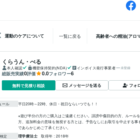
運動のケアについて
一覧に戻る
高齢者への精油(アロマ
くらうん・べる
本人確認
機密保持契約(NDA)
インボイス発行事業者
未登録
0
0.0
6
総販売実績
評価
フォロワー
メッセージを送る
フォ
無料で見積り相談
ュール
平日20時～22時、休日・祝日ならいつでも！！

※遊び半分の方のご購入はご遠慮ください。誹謗中傷目的の方、ルール
方、追加料金の意味を無視する方とは、予告なしにお取引を中止する事
であらかじめご了承ください。
理学療法士
取得年 : 2018年
検定