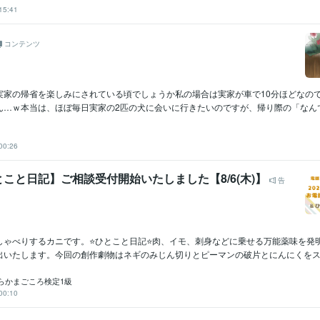
15:41
コンテンツ
実家の帰省を楽しみにされている頃でしょうか私の場合は実家が車で10分ほどなの
…ｗ本当は、ほぼ毎日実家の2匹の犬に会いに行きたいのですが、帰り際の「なんで帰
00:26
こと日記】ご相談受付開始いたしました【8/6(木)】
告
しゃべりするカニです。⭐ひとこと日記⭐肉、イモ、刺身などに乗せる万能薬味を発
出いたします。今回の創作劇物はネギのみじん切りとピーマンの破片とにんにくをスライ
らかまごころ検定1級
00:10