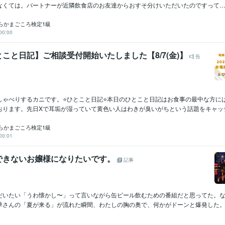
なくては。パートナーが近隣飲食店のお友達からおすそ分けいただいたのですって……少
らかまごころ検定1級
00:00
こと日記】ご相談受付開始いたしました【8/7(金)】
告
しゃべりするカニです。⭐ひとこと日記⭐本日のひとこと日記はお食事の最中な方に
おります。先日Xで耳垢が湿っていて黄色い人はわきが臭いがちという話題をキャッチい
らかまごころ検定1級
00:01
できないお嬢様になりたいです。
記事
だいたい「うわ懐かし〜」って言いながら缶ビール飲むための番組だと思ってた。
季さんの「夏が来る」が流れた瞬間、わたしの胸の奥で、何かがドーンと爆発した。あ