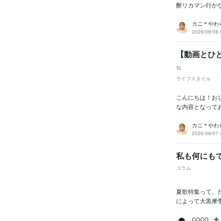
酎リカマン行か
カニ＊やわ
2026/08/08 
【動画とひと
知
ライフスタイル
こんにちは！お
な内容となって
カニ＊やわ
2026/08/07 
私も何にも
コラム
夏歌特集って、
によって大黒摩
COCO⋰✤