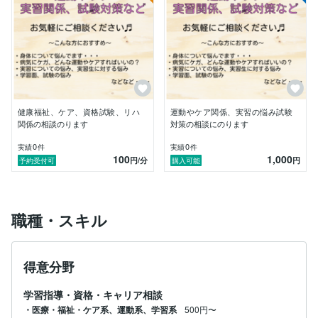
健康福祉、ケア、資格試験、リハ
運動やケア関係、実習の悩み試験
関係の相談のります
対策の相談にのります
0
0
実績
件
実績
件
100
1,000
円
/分
円
予約受付可
購入可能
職種・スキル
得意分野
学習指導・資格・キャリア相談
・医療・福祉・ケア系、運動系、学習系
500円〜