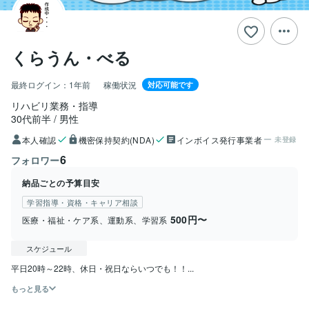
くらうん・べる
最終ログイン：
1年前
稼働状況
対応可能です
リハビリ業務・指導
30代前半
男性
本人確認
機密保持契約(NDA)
インボイス発行事業者
未登録
6
フォロワー
納品ごとの予算目安
学習指導・資格・キャリア相談
500円〜
医療・福祉・ケア系、運動系、学習系
スケジュール
平日20時～22時、休日・祝日ならいつでも！！...
もっと見る