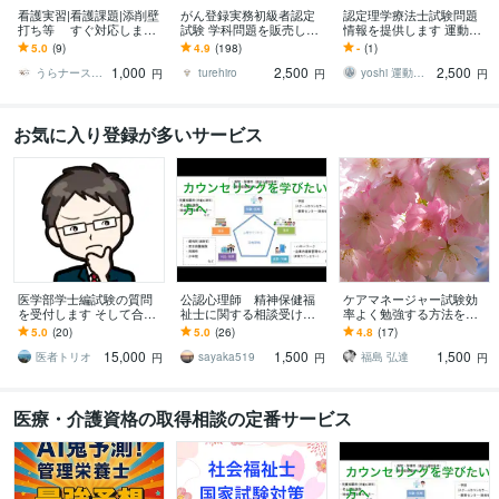
看護実習|看護課題|添削壁
がん登録実務初級者認定
認定理学療法士試験問題
打ち等 すぐ対応します
試験 学科問題を販売して
情報を提供します 運動器
予算を抑えたい｜時間が
ます がん登録実務初級者
認定理学療法士の試験対
5.0
(9)
4.9
(198)
-
(1)
ない｜添削・加筆・修
認定試験(更新試験)を取得
策！
1,000
2,500
2,500
正 すぐ連絡を！
予定の方必見♪
うらナース＠看護過程の達人
turehiro
yoshi 運動器認定理学療法士
円
円
円
お気に入り登録が多いサービス
医学部学士編試験の質問
公認心理師 精神保健福
ケアマネージャー試験効
を受付します そして合格
祉士に関する相談受けま
率よく勉強する方法を教
へ 〜医学部学士編入試験
す どんな仕事？どうやっ
えます 段取り次第で大き
5.0
(20)
5.0
(26)
4.8
(17)
は情報戦だ〜
て目指す？勉強方法は？
く結果が変わります。
15,000
1,500
1,500
どんなことでも。
医者トリオ
sayaka519
福島 弘達
円
円
円
医療・介護資格の取得相談の定番サービス