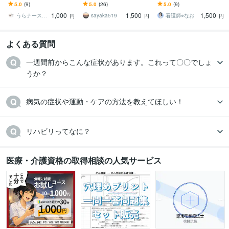
予算を抑えたい｜時間が
す どんな仕事？どうやっ
看護実習や課題に役立つ
5.0
(9)
5.0
(26)
5.0
(9)
ない｜添削・加筆・修
て目指す？勉強方法は？
関連図や看護計画等の見
1,000
1,500
1,500
正 すぐ連絡を！
どんなことでも。
本をご紹介！
うらナース＠看護過程の達人
sayaka519
看護師⭐︎なお
円
円
円
よくある質問
一週間前からこんな症状があります。これって〇〇でしょ
うか？
病気の症状や運動・ケアの方法を教えてほしい！
リハビリってなに？
医療・介護資格の取得相談の人気サービス