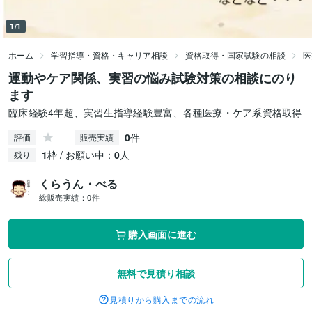
1/1
ホーム
学習指導・資格・キャリア相談
資格取得・国家試験の相談
医
運動やケア関係、実習の悩み試験対策の相談にのり
ます
臨床経験4年超、実習生指導経験豊富、各種医療・ケア系資格取得
-
0
件
評価
販売実績
1
枠 / お願い中：
0
人
残り
くらうん・べる
総販売実績：
0件
購入画面に進む
無料で見積り相談
見積りから購入までの流れ