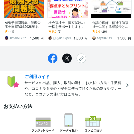
AI鬼予測問題集：管理栄
社会福祉士 国家試験の
公認心理師 精神保健福
養士国家試験2026年ます
合格をサポートします 要
祉士に関する相談受けま
〜80問×3章＝240問で仕上
点をまとめた勉強をし
す どんな仕事？どうやっ
-
(1)
5.0
(5)
5.0
(26)
げる最強対策〜
て、社会福祉士の合格を
て目指す？勉強方法は？
1,500
1,000
1,500
目指します！
どんなことでも。
sintarou777
はる0107pei
sayaka519
円
円
円
ご利用ガイド
サービスの出品、購入、取引の流れ、お支払い方法・手数料
や、ココナラを安心・安全に使って頂くための制度やマナー
など、ココナラの使い方はこちら。
お支払い方法