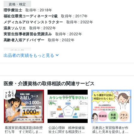
資格・検定
理学療法士
取得年 : 2018年
福祉住環境コーディネーター2級
取得年 : 2017年
メディカルアロマインストラクター
取得年 : 2022年
温泉ソムリエ
取得年 : 2022年
実習生指導者講習会受講済み
取得年 : 2022年
高齢者入浴アドバイザー
取得年 : 2022年
得意分野
出品者の実績をもっと見る
学習指導・資格・キャリア相談
医療・福祉・ケア系、運動系、学習系
医療・福祉系、学習面
医療・介護資格の取得相談の関連サービス
看護実習|看護課題|添削壁
公認心理師 精神保健福
元教員と実習指導者が作
打ち等 すぐ対応します
祉士に関する相談受けま
成した見本を提供します