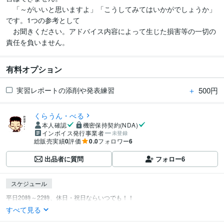
　「～がいいと思いますよ」「こうしてみてはいかがでしょうか」
です。1つの参考として

　お聞きください。アドバイス内容によって生じた損害等の一切の
責任を負いません。
有料オプション
＋
500円
実習レポートの添削や発表練習
くらうん・べる
本人確認
機密保持契約(NDA)
インボイス発行事業者
未登録
総販売実績
0
評価
0.0
フォロワー
6
出品者に質問
フォロー
6
スケジュール
すべて見る