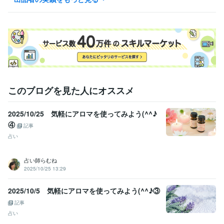
福祉住環境コーディネーター2級
メディカルアロマインストラクター
取得年 : 2022年
温泉ソムリエ
取得年 : 2022年
実習生指導者講習会受講済み
取得年 : 2022年
高齢者入浴アドバイザー
取得年 : 2022年
得意分野
学習指導・資格・キャリア相談
医療・福祉・ケア系、運動系、学習
系
医療・福祉系、学習面
このブログを見た人にオススメ
2025/10/25 気軽にアロマを使ってみよう(^^♪
④
記事
占い
占い師らむね
2025/10/25 13:29
2025/10/5 気軽にアロマを使ってみよう(^^♪③
記事
占い