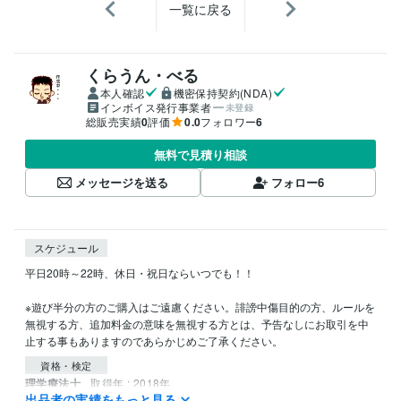
一覧に戻る
くらうん・べる
本人確認
機密保持契約(NDA)
インボイス発行事業者
未登録
総販売実績
0
評価
0.0
フォロワー
6
無料で見積り相談
メッセージを送る
フォロー
6
スケジュール
平日20時～22時、休日・祝日ならいつでも！！

※遊び半分の方のご購入はご遠慮ください。誹謗中傷目的の方、ルールを
無視する方、追加料金の意味を無視する方とは、予告なしにお取引を中
止する事もありますのであらかじめご了承ください。
資格・検定
理学療法士
取得年 : 2018年
出品者の実績をもっと見る
取得年 : 2017年