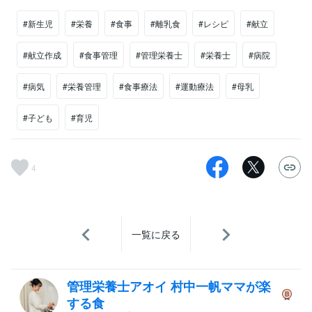
#新生児
#栄養
#食事
#離乳食
#レシピ
#献立
#献立作成
#食事管理
#管理栄養士
#栄養士
#病院
#病気
#栄養管理
#食事療法
#運動療法
#母乳
#子ども
#育児
4
一覧に戻る
管理栄養士アオイ 村中一帆ママが楽
する食