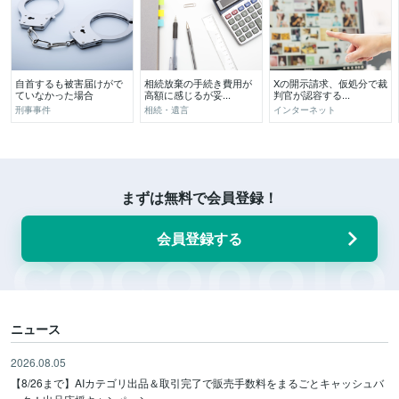
自首するも被害届けがで
相続放棄の手続き費用が
Xの開示請求、仮処分で裁
ていなかった場合
高額に感じるが妥...
判官が認容する...
刑事事件
相続・遺言
インターネット
まずは無料で会員登録！
会員登録する
ニュース
2026.08.05
【8/26まで】AIカテゴリ出品＆取引完了で販売手数料をまるごとキャッシュバ