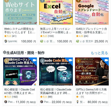
1
2
3
Webシステムの開発をお
無茶ぶり上等！ハイエン
GAS|スプレッドシート自
手伝いいたします 【エン
ドExcelツール開発します
動化・効率化を支援しま
ジニア歴11年】新規開
これまで培った技術で最
す 帳票作成／Gmail／Sla
5.0
(41)
5.0
(100)
4.9
(24)
発・改修なんでもお任せ
高品質のExcelツールを提
ck／スクレイピング／API
100,000
100,000
25,000
tyanmio
いき 育児中
いき 育児中
円
円
円
ください！
供します。
連携
生成AI活用・開発・制作
もっと見る
1
2
3
初心者歓迎！Claude Cod
初心者歓迎！ClaudeCode
GPTsとGemsの作り方教
eの使い方教えます AIエ
実践編2h教えます 2時間
えます 1か月間サポー
ンジニア直伝！資料作成
みっちりのセットアップ
ト！初心者でも1か月間で
5.0
(182)
5.0
(99)
-
(1)
やリールも、AIに指示す
から個々の課題解決まで
実用レベルへ
11,000
22,000
80,000
Piste BOSS
Piste BOSS
賢者企画
円
/60分
円
/90分
円
/90分
るだけ。
ハンズオン