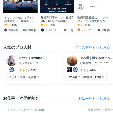
オリコン一位、ミリオン
最短即日着手｜プロ仕様B
医療関係者必見！ プレ
の実績あり、作編曲しま
GM・SEをフル制作しま
ゼン・パワポ資料を洗練
す ピアノが特に得意で
す ゲーム会社11年の実
します 伝わるスライド
5.0
(427)
5.0
(112)
5.0
(140)
す。ピアノアレンジはお
績。高評価の丁寧な対応
で、みんなの心を鷲掴
60,000
35,000
10,000
湖畔の音工房
イルマ（illmatic studio）
かもってぃ（Kamotty）
円
円
円
任せください。
で理想を形に。
み！
人気のプロ人材
プロ人材をもっと見る
ユウシイ＠Vtube...
ぞろ屋｜勝てるホーム...
イラストレーター
戦略的WEBクリエイター
5.0
(1838)
5.0
(690)
イラスト作成・漫画制作
Web制作・HP作成・EC構築
お仕事
出品者向け
お仕事をもっと見る
ミュージックビデオ・MV制作
業務自動化・効率化