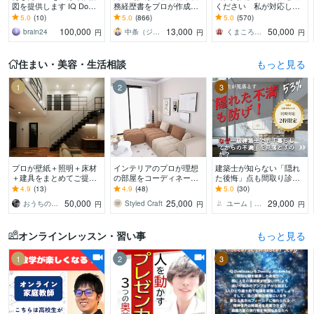
図を提供します IQ Domin
務経歴書をプロが作成し
ください 私が対応しま
ance 圧倒的なアップグレ
ます ゼロから作成代行/ポ
す （提出書類内容、面接
5.0
(10)
5.0
(866)
5.0
(570)
ードで人生変革
イント解説付 総販売実
発言内容、私に全て任せ
100,000
13,000
50,000
brain24
中条（ジョインキャリアオフィス）
くまころころ
円
円
円
績2000件突破
てください）
住まい・美容・生活相談
もっと見る
1
2
3
プロが壁紙＋照明＋床材
インテリアのプロが理想
建築士が知らない「隠れ
＋建具をまとめてご提案
の部屋をコーディネート
た後悔」点も間取り診断
します 一級建築士が床
します 現役インテリアコ
します 施主が言えなかっ
4.9
(13)
4.9
(48)
5.0
(30)
材・壁紙・建具・照明選
ーディネーターが3Dパー
た不満の53%解消！10期
50,000
25,000
29,000
おうちのアドバイザー ｉｕ建築企画
Styled Craft
ユーム｜注文住宅の施主＆プロ双方コンサル
円
円
円
びを品番・価格つきで提
ス付きで提案します
目のプロが動画解説
案
オンラインレッスン・習い事
もっと見る
1
2
3