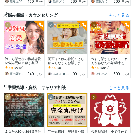
400
380
360
鑑定歴33年のプロ占い師 雷鳥
佐和ダウジング＆スピリットメンター
雪見そう
円
/分
円
/分
円
/分
持ち等◎祈願付き
悩み相談・カウンセリング
もっと見る
1
2
3
誰にも話せない複雑恋愛
関西弁の飲み仲間♬さし
今すぐ話がしたい！ そ
の悩み元NO1嬢が整理し
飲みしながらお話します
んなあなたの希望叶えま
ます 夜職女性への恋・夜
何となく話したい✨酔っ
す 今日あったことから深
5.0
(2218)
4.9
(369)
5.0
(5850)
職恋愛・不倫・片思い・
た時のいい気分のまま⭐︎お
刻な悩みまで☆何でも打
240
100
500
夜の嬢⭐月島みと｜複雑恋愛カウンセラー
あきほ ✿ 元気を届ける関西女子✨
はしもと ゆっこ♡救急こころの相談室
円
/分
円
/分
円
/分
年の差・遠距離・失恋
話しましょう
ち明けてください。
学習指導・資格・キャリア相談
もっと見る
1
2
3
あなたのIQを上げる設計
完全丸投げ 履歴書や職
公務員試験、全て任せて