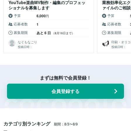
YouTube楽曲MV制作・編集のプロフェッ
業務効率化エク
ショナルを募集します
ァイルのご相談
予算
予算
6,000
円
応募者数
応募者数
1
募集期限
募集期限
あと 6 日
（8月16日まで）
なぐもなごり
印刷・オリコ
投稿日時：
投稿日時：
まずは無料で会員登録！
会員登録する
カテゴリ別ランキング
期間：8/3〜8/9