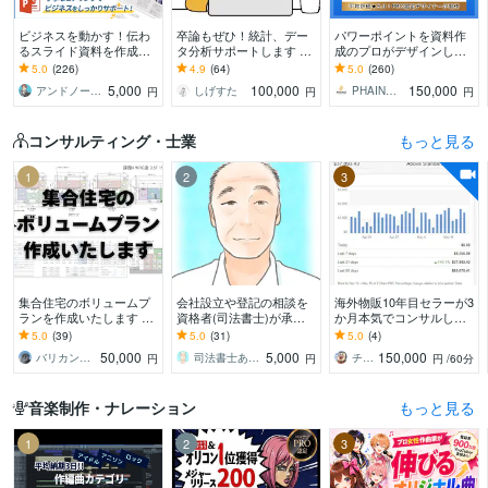
ビジネスを動かす！伝わ
卒論もぜひ！統計、デー
パワーポイントを資料作
るスライド資料を作成し
タ分析サポートします 卒
成のプロがデザインしま
ます 営業資料・プレゼン
論お困りの方！絶対卒業
す 大手企業様との取引実
5.0
(226)
4.9
(64)
5.0
(260)
資料・企画書・セミナー
したい！締切ギリギリで
績多数！ビジネスの背中
5,000
100,000
150,000
アンドノーツ｜スライドデザイナー
しげすた
PHAINO DESIGN
円
円
円
資料のパワポ作成
も対応
を押せるデザインを
コンサルティング・士業
もっと見る
1
2
3
集合住宅のボリュームプ
会社設立や登記の相談を
海外物販10年目セラーが3
ランを作成いたします ～
資格者(司法書士)が承り
か月本気でコンサルしま
その土地に最適なプラン
ます ひとつの案件につ
す 独り立ちできるように
5.0
(39)
5.0
(31)
5.0
(4)
をお届け～
き、回数無制限で問合せ
輸出入ビジネスを伴走サ
50,000
5,000
150,000
バリカン（ナカガワ）
司法書士あきやま事務所
チビ太 eBay輸出コンサルティング
円
円
円
/60分
が可能です
ポートいたします。
音楽制作・ナレーション
もっと見る
1
2
3