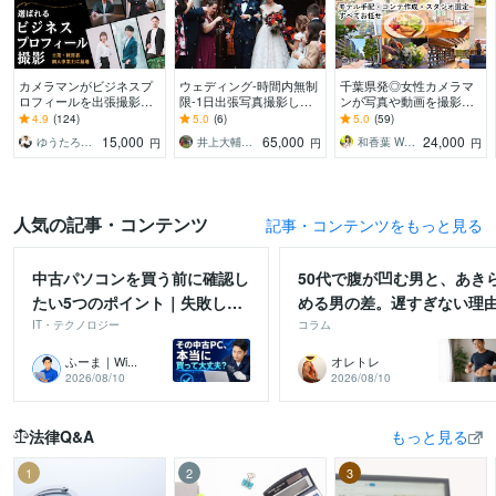
カメラマンがビジネスプ
ウェディング-時間内無制
千葉県発◎女性カメラマ
ロフィールを出張撮影し
限-1日出張写真撮影しま
ンが写真や動画を撮影し
ます 第一印象を変えて、
す ウェディング/東京・神
ます 実績豊富なモデルの
4.9
(124)
5.0
(6)
5.0
(59)
クライアントから選ばれ
奈川限定（出張料込）/他
視点で「使える！」素材
15,000
65,000
24,000
ゆうたろう｜選ばれる顔を仕立てる専門家
井上大輔＠DCMTフォトグラファー
和香葉 Wakaba
円
円
円
る写真をご提案
エリア要問合せ
を撮影します
人気の記事・コンテンツ
記事・コンテンツをもっと見る
中古パソコンを買う前に確認し
50代で腹が凹む男と、あき
たい5つのポイント｜失敗しな
める男の差。遅すぎない理
い選び方
IT・テクノロジー
コラム
ふーま｜Wi...
オレトレ
2026/08/10
2026/08/10
法律Q&A
もっと見る
1
2
3