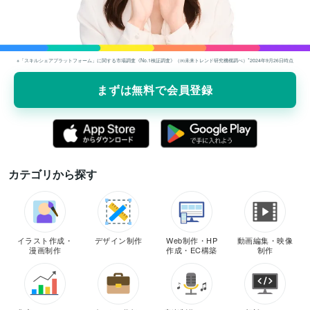
※「スキルシェアプラットフォーム」に関する市場調査《No.1検証調査》（㈱未来トレンド研究機構調べ）*2024年9⽉26⽇時点
まずは無料で会員登録
カテゴリから探す
イラスト作成・
デザイン制作
Web制作・HP
動画編集・映像
漫画制作
作成・EC構築
制作