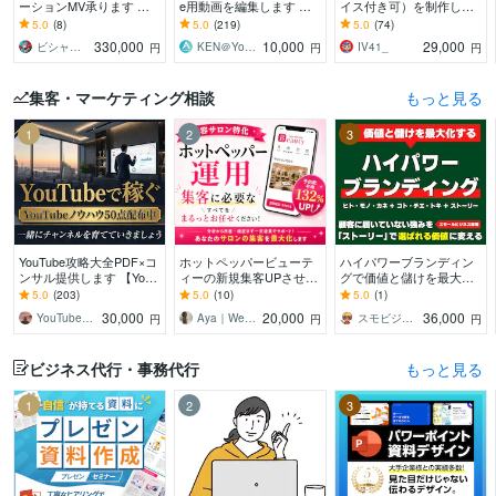
ーションMV承ります 楽
e用動画を編集します 【1
イス付き可）を制作しま
曲の魅力と作品性を引き
0,000円でクオリティの高
す スタッフはプロのアニ
5.0
(8)
5.0
(219)
5.0
(74)
出すアニメーションMVを
い動画】作成します！
メーターと漫画家！ 脚
330,000
10,000
29,000
ビシャモンベイベー
KEN＠YouTube運用代行
IV41_
円
円
円
制作します
本もご用意できます
集客・マーケティング相談
もっと見る
1
2
3
YouTube攻略大全PDF×コ
ホットペッパービューテ
ハイパワーブランディン
ンサル提供します 【YouT
ィーの新規集客UPさせま
グで価値と儲けを最大化
ube攻略教材】とコンサル
す “掲載しているだけ”の
します 顧客に届いていな
5.0
(203)
5.0
(10)
5.0
(1)
であなたのCHを伸ばす！
ホットペッパー、卒業し
い強みを「ストーリー」
30,000
20,000
36,000
YouTubeマーケティング大関
Aya｜Webマーケッター
スモビジ大学長｜てらもと さとし
円
円
円
ませんか？
で選ばれる価値に変える
ビジネス代行・事務代行
もっと見る
1
2
3