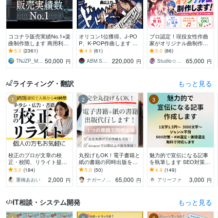
ココナラ販売実績No.1⭐︎楽
オリコン1位獲得。J-PO
プロ認定！現役女性作曲
曲制作致します 商用利用
P、K-POP作曲します メ
家がオリジナル曲制作し
OK♫ リピーター多数の楽
ジャーレーベル同様、完
ます ☆丸投げOK！☆商
5.0
(2361)
4.9
(61)
5.0
(86)
曲制作サービスです
全プロクオリティで製作
業クオリティ☆作詞・作
50,000
220,000
65,000
TNJZP_MUSIC
ABM SOUND
Studio☆BooBee
円
円
円
します。
曲・編曲まで対応
ライティング・翻訳
もっと見る
1
2
3
校正のプロが文章の校
丸投げもOK！電子書籍と
魅力的で宣伝になる記事
正・校閲、リライト提案
紙の書籍の同時出版をし
を執筆します SEO対策・
をします 紙媒体実績9年
ます １つの原稿から電子
WP入稿・画像選定無料・
5.0
(184)
5.0
(50)
4.9
(149)
の校正者/安心価格・高品
書籍と紙の書籍（POD出
ジャンル不問
2,000
65,000
3,000
重橋あおい
ナガーノ＠アフィリエイト歴19年目
アリーファ
円
円
円
質/小説・同人誌も！
版）を代行します
IT相談・システム開発
もっと見る