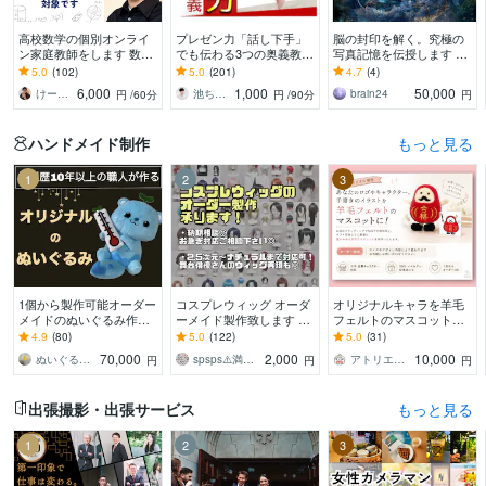
高校数学の個別オンライ
プレゼン力「話し下手」
脳の封印を解く。究極の
ン家庭教師をします 数学
でも伝わる3つの奥義教え
写真記憶を伝授します 勝
が楽しくなる体験を！
ます プレゼン賞100人中1
利 逆転 受験 経営 スキル
5.0
(102)
5.0
(201)
4.7
(4)
（体験授業として初回割
位の【話し方】ロジカル
鑑定 再生 マインド
6,000
1,000
50,000
けーさくの数学教室
池ちゃん先生｜話し方×自分発見コーチ｜
brain24
円
/60分
円
/90分
円
引中です）
会話・スピーチ術
ハンドメイド制作
もっと見る
1
2
3
1個から製作可能オーダー
コスプレウィッグ オーダ
オリジナルキャラを羊毛
メイドのぬいぐるみ作れ
ーメイド製作致します お
フェルトのマスコットに
ます 縫製歴10年以上の職
見積もりご依頼24時間お
します 写真や画像、手書
4.9
(80)
5.0
(122)
5.0
(31)
人が、あなたの推しぬい
気軽に◎ドールウィッグ
きのイラストからお作り
70,000
2,000
10,000
ぬいぐるみ工房マイぬいデザイン
spsps⚠️満枠の場合でも対応可⭕️
アトリエクラウン
円
円
円
を作るお手伝い！
も相談可◎
します☆
出張撮影・出張サービス
もっと見る
1
2
3