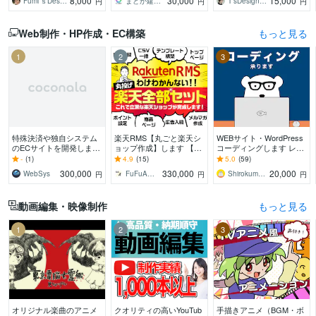
8,000
30,000
15,000
Fumi’ｓDesign
まどか建築設計
T’sDesign（ティーズデザイン）
円
円
円
にデザイン作成します！
ください。
形にします
Web制作・HP作成・EC構築
もっと見る
1
2
3
特殊決済や独自システム
楽天RMS【丸ごと楽天シ
WEBサイト・WordPress
のECサイトを開発します
ョップ作成】します 【受
コーディングします レス
既存ツールで不可能なシ
賞店など実績400店舗以
ポンシブ込みの費用。最
-
(1)
4.9
(15)
5.0
(59)
ステムを構築
上】現役デザイナーが作
小限のコストでコーディ
300,000
330,000
20,000
WebSys
FuFuA（フウフ・エー）
ShirokumaDesign
円
円
円
成します！
ングします！
動画編集・映像制作
もっと見る
1
2
3
オリジナル楽曲のアニメ
クオリティの高いYouTub
手描きアニメ（BGM・ボ