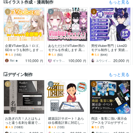
イラスト作成・漫画制作
もっと見る
1
2
3
企業VTuber並み！ロゴ、
あなただけのVTuber用の
男性Vtuber専門｜Live2D
SDキャラも制作します デ
モデルを作成します 高ク
モデル制作します 実績17
ビュー徹底サポート！満
オリティな自分だけのモ
00件以上｜全工程対応・
5.0
(155)
5.0
(53)
5.0
(644)
足いくまで修正無制限、
デルを作成させていただ
著作権譲渡込｜初心者も
110,000
100,000
20,000
Rei ★
ギャラクシー 伊藤
ユウシイ＠Vtuber制作
円
円
円
著作権譲渡
きます！
安心
デザイン制作
もっと見る
1
2
3
お急ぎの方！人とはちょ
建築設計サポート！あら
商談・集客に強い展示会
っと違う名刺を最速で作
ゆる構造計算に対応しま
ブースをプロがデザイン
ります あなただけのオリ
す 構造設計・構造計算に
します 初出展でも安
4.9
(1083)
4.9
(133)
5.0
(7)
ジナル名刺を！翌日まで
関すること何でもご依頼
心！“選ばれるブース”を