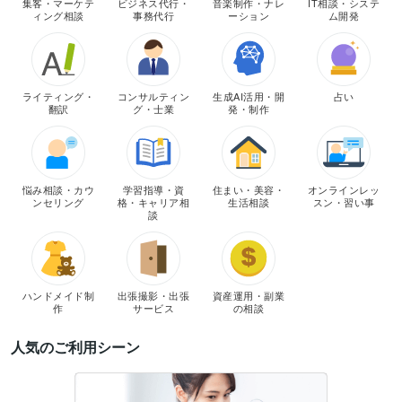
集客・マーケテ
ビジネス代行・
音楽制作・ナレ
IT相談・システ
ィング相談
事務代行
ーション
ム開発
ライティング・
コンサルティン
生成AI活用・開
占い
翻訳
グ・士業
発・制作
悩み相談・カウ
学習指導・資
住まい・美容・
オンラインレッ
ンセリング
格・キャリア相
生活相談
スン・習い事
談
ハンドメイド制
出張撮影・出張
資産運用・副業
作
サービス
の相談
人気のご利用シーン