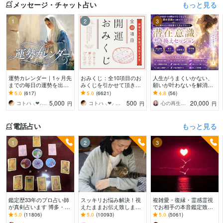
メッセージ・チャット占い
もっと見る
1
2
3
運勢カレンダー｜1ヶ月先
おみくじ：全10項目のお
人生がうまくいかない、
までの毎日の運勢を出し
みくじを引かせて頂きま
願いが叶わないを解消し
ます 30日×500字のおよそ
す ㊙あなた様がこの先ど
ます 現実を変えるために
5.0
(617)
5.0
(6621)
4.8
(56)
1万5千文字で細かく詳細
う進むかの道しるべにな
努力したのに、自力では
5,000
500
20,000
コトハ ⸜❤︎⸝ 新サービス提供開始✨️
コトハ ⸜❤︎⸝ 新サービス提供開始✨️
心の再生セラピスト YASUKO
円
円
円
に記します
さってください！
もう無理と感じている
電話占い
もっと見る
1
2
3
鑑定歴33年のプロ占い師
スッキリお悩み解決！視
複雑愛・復縁・霊感霊視
が真剣占います 博多・廓
えたままお伝え致します
でお相手の本音鑑定致し
屋の純血統占い祈願師
恋愛、結婚、人間関係、
ます 降りて来た言葉をそ
5.0
(11806)
5.0
(10093)
5.0
(5061)
雷鳥
仕事、人生、ペットの気
のままお伝えします。