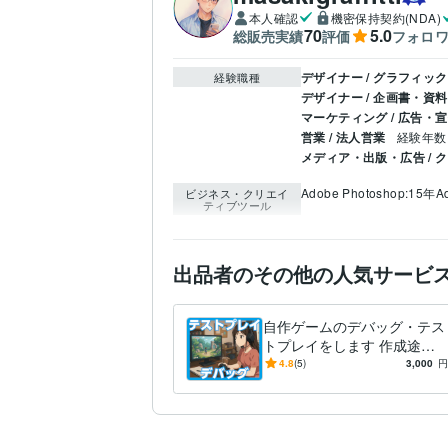
本人確認
機密保持契約(NDA)
70
5.0
総販売実績
評価
フォロ
デザイナー / グラフィッ
経験職種
デザイナー / 企画書・資
マーケティング / 広告・
営業 / 法人営業
経験年数 
メディア・出版・広告 /
Adobe Photoshop:15年
Ad
ビジネス・クリエイ
ティブツール
出品者のその他の人気サービ
自作ゲームのデバッグ・テス
トプレイをします 作成途中
でも可！ゲームのバグ確認、
4.8
(5)
3,000
円
誤脱字チェック等行います