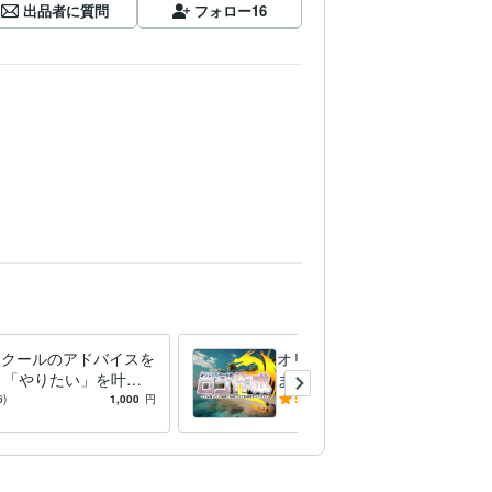
出品者に質問
フォロー
16
ツクールのアドバイスを
オリジナルゲームのロゴ作り
 「やりたい」を叶え
ます かっこいいのから可愛
んなお手伝いをさせて
いのまで、色々作れます！
6)
1,000
円
5.0
(2)
5,000
円
い。