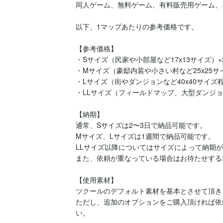
同人ゲーム、無料ゲーム、有料販売用ゲーム、
以下、1マップあたりの参考価格です。

【参考価格】

・Sサイズ（民家や小部屋など17x13サイズ）×2：
・Mサイズ（豪邸内装や小さい村など25x25サイ
・Lサイズ（街やダンジョンなど40x40サイズ程度
・LLサイズ（フィールドマップ、大型ダンジョンな
【納期】

通常、Sサイズは2〜3日で納品可能です。

Mサイズ、Lサイズは1週間で納品可能です。

LLサイズ以降についてはサイズによって納期が
また、依頼が重なっている場合はお待たせする
【使用素材】

ツクールのデフォルト素材を基本とさせて頂きま
ただし、追加のオプションをご購入頂ければ依
い。
