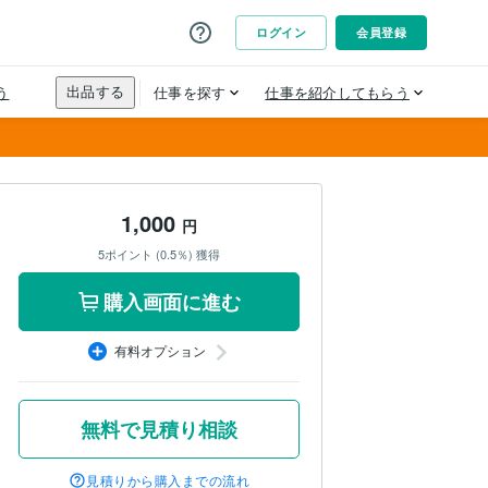
1,000
円
5ポイント (0.5％) 獲得
購入画面に進む
有料オプション
無料で見積り相談
見積りから購入までの流れ