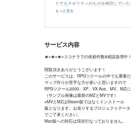
とてもクオリティのものを納品していた
また機会がございましたら、よろしくお
もっと見る
サービス内容
★⭐︎★⭐︎★⭐︎ココナラでの依頼件数&相談急増中！⭐︎★
閲覧頂きありがとうございます！

このサービスは、RPGツクールの中でも重要
マップ作りが苦手な方が多いと思いますので　
RPGツクール2000、XP、VX Ace、MV、M
（サンプル画像は最新のMZとMVです）

※MVとMZはSteam版ではなくインストール

版となります。お送りするプロジェクトデータも
でご了承ください。

Mac版への対応は現在行なっておりません。
