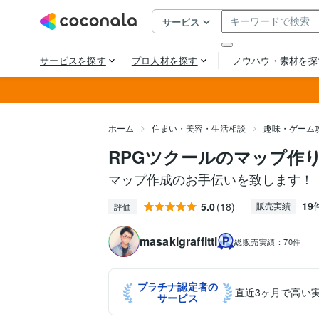
ホーム
住まい・美容・生活相談
趣味・ゲーム
RPGツクールのマップ作
マップ作成のお手伝いを致します！
19
5.0
(18)
販売実績
評価
masakigraffitti
総販売実績：
70件
プラチナ認定者の
直近3ヶ月で高い
サービス