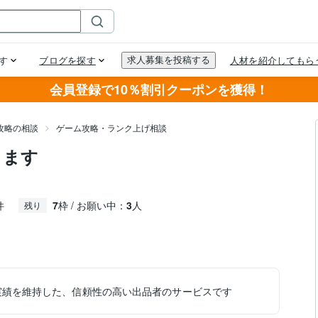
会員登録で10％割引クーポンを獲得！
攻略の相談
ゲーム攻略・ランク上げ相談
ります
件
7
枠 / お願い中：
3
人
残り
実績を維持した、信頼性の高い出品者のサービスです