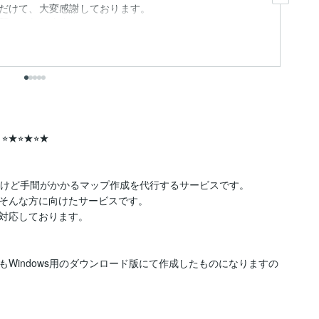
だけて、大変感謝しております。
願いいたします。
⭐︎★⭐︎★

だけど手間がかかるマップ作成を代行するサービスです。

そんな方に向けたサービスです。

Zに対応しております。

Windows用のダウンロード版にて作成したものになりますの