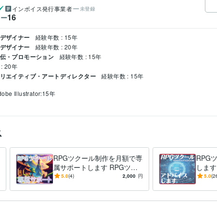
インボイス発行事業者
未登録
16
ワー
クデザイナー
経験年数 : 15年
料デザイナー
経験年数 : 20年
宣伝・プロモーション
経験年数 : 15年
: 20年
 クリエイティブ・アートディレクター
経験年数 : 15年
obe Illustrator:15年
ス
RPGツクール制作を月額で専
RPG
属サポートします RPGツク
します
ールの小さな悩みに、定額制
る、そ
5.0
(4)
2,000
円
5.0
(2
でいつでも解答！
くださ