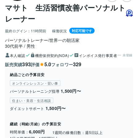
マサト 生活習慣改善パーソナルト
レーナー
最終ログイン：
11時間前
稼働状況
対応可能です
パーソナルトレーナー/世界一の朝活家
30代前半
男性
本人確認
機密保持契約(NDA)
インボイス発行事業者
未登録
393
5.0
329
販売実績
評価
フォロワー
納品ごとの予算目安
オンラインレッスン・習い事
1,500円〜
パーソナルトレーニング指導
住まい・美容・生活相談
1,500円〜
ダイエットサポート
継続（時給/月給）の予算目安
6,000円
時間単価：
1週間の稼働日数：
週5日以上