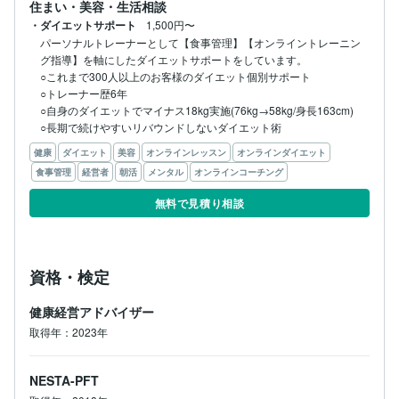
住まい・美容・生活相談
・ダイエットサポート
1,500円〜
パーソナルトレーナーとして【食事管理】【オンライントレーニン
グ指導】を軸にしたダイエットサポートをしています。

○これまで300人以上のお客様のダイエット個別サポート

○トレーナー歴6年

○自身のダイエットでマイナス18kg実施(76kg→58kg/身長163cm)

○長期で続けやすいリバウンドしないダイエット術
健康
ダイエット
美容
オンラインレッスン
オンラインダイエット
食事管理
経営者
朝活
メンタル
オンラインコーチング
無料で見積り相談
資格・検定
健康経営アドバイザー
取得年：2023年
NESTA-PFT