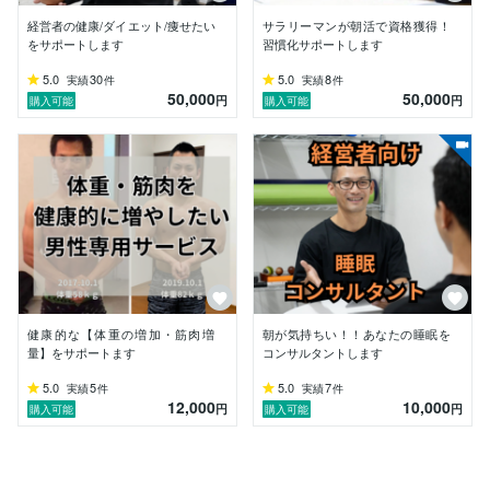
◯ミッション

「縁ある全ての人を心身共に健康な状態にし幸せなコミ
経営者の健康/ダイエット/痩せたい
サラリーマンが朝活で資格獲得！
ュニティを広げていく」

をサポートします
習慣化サポートします
5.0
30
5.0
8
実績
件
実績
件
まずはお気軽にメッセージでご相談ください。即レス対
50,000
50,000
円
円
購入可能
購入可能
応します！！

ENRICH GYM 香芝（エンリッチジム香芝）は、

40代・50代で「痩せにくい」「運動が不安」「腰痛・
肩こりがある」方に向けた、

タイ古式マッサージとパーソナルトレーニングを組み合
わせたダイエット・姿勢改善専門パーソナルジムです。
健康的な【体重の増加・筋肉増
朝が気持ちい！！あなたの睡眠を
量】をサポートます
コンサルタントします
5.0
5
5.0
7
実績
件
実績
件
12,000
10,000
円
円
購入可能
購入可能