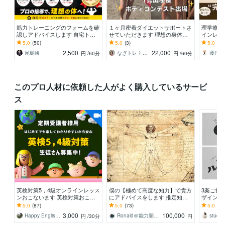
筋力トレーニングのフォームを確
１ヶ月密着ダイエットサポートさ
理学療法
認しアドバイスします 自宅トレ
せていただきます 理想の身体を
インレッ
ーニングを行っている方へ、プロ
最短で叶える完全マンツーマンレ
痛み改善
5.0
(50)
5.0
(3)
5.0
(68
目線のオンライン指導
ッスン
ソナル行
2,500
22,000
尾島峻
なぎトレ ⌇ パーソナルトレーナー
藤PT
円
/60分
円
/60分
このプロ人材に依頼した人がよく購入しているサービ
ス
英検対策5，4級オンラインレッス
僕の【極めて高度な知力】で貴方
3案ご提案
ンおこないます 英検対策おこな
にアドバイスをします 推定知能
ザイン作
います！小学生から楽しく英検レ
指数220程度。貴方の悩みは【解
で事前打
5.0
(87)
5.0
(73)
5.0
(1)
ッスン対策
決可能問題】です
ムプラン
3,000
100,000
Happy English K
Ronald＠能力開発士
studio 
円
/30分
円