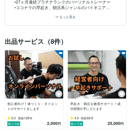
•27ヶ月連続プラチナランクのパーソナルトレーナー

•ココナラの早起き、朝活系ジャンルのパイオニア

•300人以上のお客様が成果を出す

もっと見る
→ダイエット、健康になりたい人、運動習慣をつけたい
人、生活習慣を改善したい人まで幅広くサポート

•指導歴7年/筋力トレーニング歴10年(継続中)

ベンチプレスMAX142.5kg、パワー大会優勝2回

出品サービス（8件）
•筋トレを学ぶため4度アメリカへ

•ボディビル大会出場経験あり。

•奈良県大和高田市の大手サプリメント会社【ビーレジ
ェンドジム】の元パーソナルトレーナー

●資格

・中京大スポーツ健康科学科　学士

・全米エクササイズ協会認定　パーソナルトレーナー

・睡眠健康指導士

・日本コアコンディショニング協会認定　トレーナー

・健康経営アドバイザー

・日本ストレッチング協会認定トレーナー

初心者向け！体つくり・ダイエッ
早起き・朝活を徹底サポート！成
その他、複数資格保持

トのサポートをします
功習慣が手に入ります
【お客様例】

5.0
129
4.9
83
実績
件
実績
件
2,000
25,000
・エンジェル投資家、経営者（イラスト、マーケティン
円
円
購入可能
購入可能
グ、車コーティング、Web制作、飲食、NFT関連）、