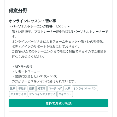
得意分野
オンラインレッスン・習い事
・パーソナルトレーニング指導
1,500円〜
筋トレ歴10年、プロトレーナー歴6年の現役パーソナルトレーナーで
す。

オンラインパーソナルによるフォームチェックや筋トレの習慣化、
ボディメイクのサポートを強みにしております。

ご自宅/ジムでのトレーニングまで幅広く対応できますのでご要望を
何なくお伝えください。

・朝5時～受付

・リモートワーカー

・健康に投資したい30代～50代

の方がサービスをメインに受けられています。
健康
早起き
投資
経営者
コーチング
人脈
オンラインレッスン
エクササイズ
オンラインエクササイ
ダイエット
無料で見積り相談