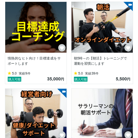
外資系ファンドマネージャー、保険マン、ドクター、歯
科医の健康作りをサポート中。

海外（テキサス、香港、バンコク、シンガポール、オー
ストラリア、フィリピン、スイス）在住の方と指導実績
あり。

✅強み

•生活習慣全般でパフォーマンスを高めるための食事/筋
トレ/習慣化のサポート

情熱的なヒト向け！目標達成をサ
朝5時～の【朝活】トレーニングで
•コーチング技術を活かし、目標達成へとクライアント
ポートします
運動を習慣にします
を導く（自らにもコーチを付けています）

5.0
9
5.0
39
実績
件
実績
件
35,000
5,500
円
円
購入可能
購入可能
その他

•読書家

•朝活継続11年目（４時半起き）

～なぜ朝活？～

朝活とは「朝から活力あふれる状態であること」。その
ためには、食事・睡眠・運動・思考のすべてが必要。朝
活ができる人々を増やして、心身共に健康な人々を溢れ
させたいです！
