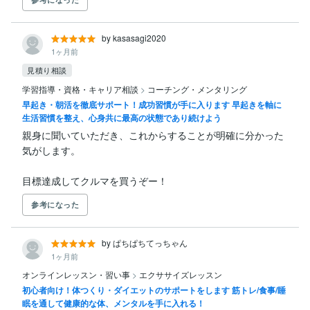
by kasasagi2020
1ヶ月前
見積り相談
学習指導・資格・キャリア相談
>
コーチング・メンタリング
早起き・朝活を徹底サポート！成功習慣が手に入ります 早起きを軸に
生活習慣を整え、心身共に最高の状態であり続けよう
親身に聞いていただき、これからすることが明確に分かった
気がします。

目標達成してクルマを買うぞー！
参考になった
by ぱちぱちてっちゃん
1ヶ月前
オンラインレッスン・習い事
>
エクササイズレッスン
初心者向け！体つくり・ダイエットのサポートをします 筋トレ/食事/睡
眠を通して健康的な体、メンタルを手に入れる！