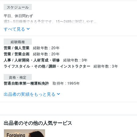
スケジュール
平日、休日問わず

週3～5日稼働できる予定です。15〜24時に対応しやす...
すべて見る
経験職種
営業 / 個人営業
経験年数 : 20年
営業 / 営業企画
経験年数 : 20年
人事 / 人材開発・人材育成・研修
経験年数 : 3年
ライフスタイル・その他 / 講師・インストラクター
経験年数 : 3年
資格・検定
普通自動車第一種運転免許
取得年 : 1995年
出品者の実績をもっと見る
ビジネス・クリエイティブツール
ChatGPT:1年
Bard:1年
CapCut:1年
Canva:2年
その他ツール
VREW:1年
出品者のその他の人気サービス
得意分野
悩み相談・カウンセリング
悩み相談・恋愛相談・話し相手
【恋愛相談】