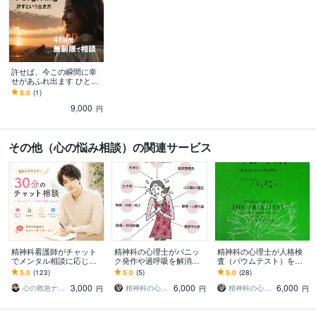
人間関係・仕事
愚痴・不満・その他
許せば、今この瞬間に幸
せがあふれ出ます ひとり
で悩む夜に…心が軽くな
5.0
(1)
る“許し”の魔法
9,000
円
その他（心の悩み相談）の関連サービス
精神科看護師がチャット
精神科の心理士がパニッ
精神科の心理士が人格検
でメンタル相談に応じま
ク発作や過呼吸を解消し
査（バウムテスト）を行
す 電話が苦手な方も安心
ます 。パニック発作等に
います 。自分の心の状
5.0
(123)
5.0
(5)
5.0
(28)
のチャット相談です
よる辛さ、生活しづらさ
態、性格傾向や無意識を
3,000
6,000
6,000
を解消します。
知ることが出来ます。
心の救急ナース‼️〜ゆう〜
精神科の心理カウンセラー
精神科の心理カウンセラー
円
円
円