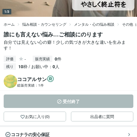
1/3
ホーム
悩み相談・カウンセリング
メンタル・心の悩み相談
その他（
誰にも言えない悩み…ご相談にのります
自分では見えない心の癖！少しの気づきが大きな違いを生みま
す！
-
0
件
評価
販売実績
10
枠 / お願い中：
0
人
残り
ココアルサン
総販売実績：
1件
受付終了
お気に入り(0)
出品者に質問
ココナラの安心保証