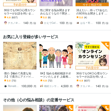
予約受付中
今すぐ相談可能
30分でもOK◎心理カウン
性に関する悩み聞きます
消えたい…待って‼️あなた
セラーがお話を伺います
みんなどうなの？聞きづ
のSOSをお聞きします 頑
モヤモヤ、落ち込み、不
らいこと、話してみませ
張り屋さんのあなたへ／
4.9
(637)
5.0
(6)
5.0
(4)
安など心の悩みを専門家
んか
一度立ち止まってお話し
140
100
100
が出口へ導きます
しませんか？
ナカノ＠傾聴と的確さで出口に導く脳のプロ
かえでCafe 〜ほっとひと休み
はる＊寄り添える看護師
円
/分
円
/分
円
/分
お気に入り登録が多いサービス
予約受付中
僕の【極めて高度な知
SK】悩める相続相談サポ
30分でもOK◎心理カウン
力】で貴方にアドバイス
ートいたします 上級相続
セラーがお話を伺います
をします 推定知能指数22
支援コンサルタントが相
モヤモヤ、落ち込み、不
5.0
(73)
4.9
(72)
4.9
(637)
0程度。貴方の悩みは【解
続の悩みをズバッと解決
安など心の悩みを専門家
100,000
4,500
140
決可能問題】です
します
が出口へ導きます
Ronald＠能力開発士
相続コンサルタントＫ
ナカノ＠傾聴と的確さで出口に導く脳のプロ
円
円
円
/分
その他（心の悩み相談）の定番サービス