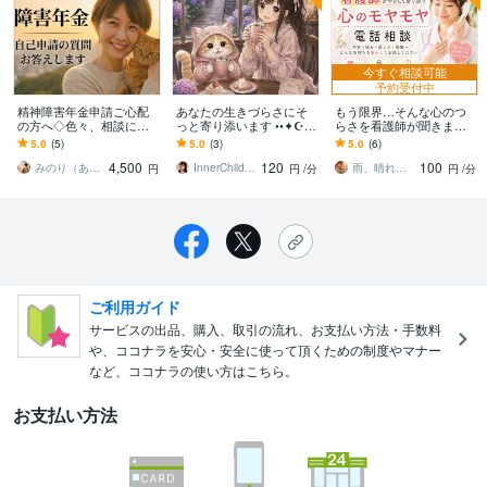
今すぐ相談可能
予約受付中
精神障害年金申請ご心配
あなたの生きづらさにそ
もう限界…そんな心のつ
の方へ◇色々、相談にの
っと寄り添います ••✦☪︎✦
らさを看護師が聞きます
ります 一人で抱え込まな
••魂のリラクゼーション••
看護師が誰にも言えない
5.0
(5)
5.0
(3)
5.0
(6)
くて大丈夫！初めての
✦☪︎✦••
悩みを否定せず聞きます
4,500
120
100
方、安心してご相談下さ
＊深夜も歓迎！
みのり（あなたの努力が実りますよう）
InnerChild Healer彩芽
雨、晴れと月
円
円
/分
円
/分
い
ご利用ガイド
サービスの出品、購入、取引の流れ、お支払い方法・手数料
や、ココナラを安心・安全に使って頂くための制度やマナー
など、ココナラの使い方はこちら。
お支払い方法