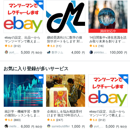
満枠対応中
ebayの設定、出品一から
継続受講向けに数学の個
14日間集中⋆潜在意識を読
マンツーマンで教えます e
別サポートをします 対話
み取り未来を創ります チ
bayの設定から初出品まで
重視で丁寧に理解を深め
ャネリング＋ヒーリング
5.0
(312)
5.0
(11)
4.9
(16)
責任をもってお手伝いい
る継続指導
完全伴走プレミアム
5,000
4,000
100,000
たします
yuri_ebayの家庭教師
数学ジム
yorotsume ヒーリングセラピスト
円
/60分
円
円
お気に入り登録が多いサービス
統計学・機械学習・数学
企画出し＆悩み相談受付
ebayの設定、出品一から
の個別レッスンをします
けます 独立10年目の人気
マンツーマンで教えます e
これから学びたい人・使
クリエイターが代わりに
bayの設定から初出品まで
5.0
(883)
4.9
(247)
5.0
(312)
いたい人向けにオンライ
アイデアを出します
責任をもってお手伝いい
6,000
1,000
5,000
ンで個別レッスン
たします
meifelyuki
samebutdiffer
yuri_ebayの家庭教師
円
/60分
円
円
/60分