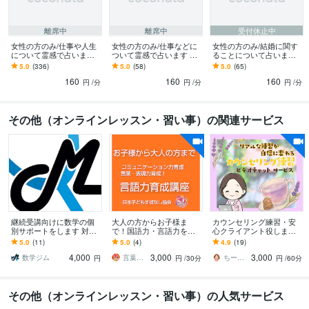
離席中
離席中
受付休止中
女性の方のみ/仕事や人生
女性の方のみ/仕事などに
女性の方のみ/結婚に関す
について霊感で占います
ついて霊感で占います 仕
ることについて占います
仕事などいろいろなこと
事などいろいろなことに
結婚に関することについ
5.0
(336)
5.0
(58)
5.0
(65)
について霊感で占いま
ついて霊感で占います。
て霊感で占います。
160
160
160
す。
円
/分
円
/分
円
/分
その他（オンラインレッスン・習い事）の関連サービス
継続受講向けに数学の個
大人の方からお子様ま
カウンセリング練習・安
別サポートをします 対話
で！国語力・言語力を育
心クライアント役します
重視で丁寧に理解を深め
成します 国語力は教わる
初めてでも大丈夫。不安
5.0
(11)
5.0
(4)
4.9
(19)
る継続指導
教科ではなくコミュニケ
をほぐして、練習を楽し
4,000
3,000
3,000
ーション力により育ちま
む60分
数学ジム
言葉・国語力育成 日本子どもすばなし協会
ちーさん✨ほっこりの間の人
円
円
/30分
円
/60分
す
その他（オンラインレッスン・習い事）の人気サービス