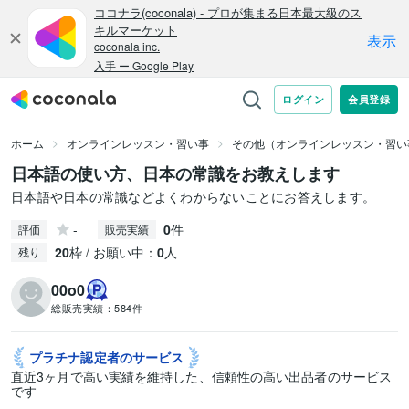
ホーム
オンラインレッスン・習い事
その他（オンラインレッスン・習い
日本語の使い方、日本の常識をお教えします
日本語や日本の常識などよくわからないことにお答えします。
-
0
件
評価
販売実績
20
枠 / お願い中：
0
人
残り
00o0
総販売実績：
584件
プラチナ認定者の
サービス
直近3ヶ月で高い実績を維持した、信頼性の高い出品者のサービス
です