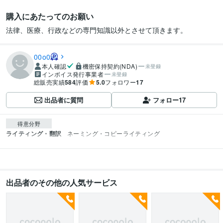
購入にあたってのお願い
法律、医療、行政などの専門知識以外とさせて頂きます。
00o0
本人確認
機密保持契約(NDA)
未登録
インボイス発行事業者
未登録
総販売実績
584
評価
5.0
フォロワー
17
出品者に質問
フォロー
17
得意分野
ライティング・翻訳
ネーミング・コピーライティング
出品者のその他の人気サービス