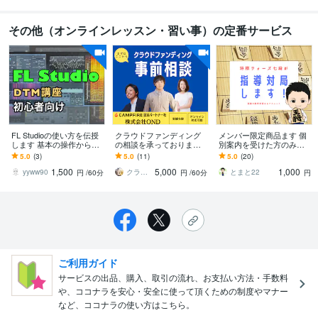
その他（オンラインレッスン・習い事）の定番サービス
FL Studioの使い方を伝授
クラウドファンディング
メンバー限定商品ます 個
します 基本の操作からフ
の相談を承っております
別案内を受けた方のみご
レーズ完成まで、DTMを
累計サポート額8000万円
利用いただける商品です
5.0
(3)
5.0
(11)
5.0
(20)
クイック指導します！
のプロがお手伝いさせて
1,500
5,000
1,000
いただきます
yyww90
クラウドファンディング専門家｜㈱OND
とまと22
円
/60分
円
/60分
円
ご利用ガイド
サービスの出品、購入、取引の流れ、お支払い方法・手数料
や、ココナラを安心・安全に使って頂くための制度やマナー
など、ココナラの使い方はこちら。