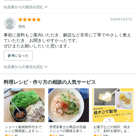
出品者からの返信を読む
2022年4月27日
男性
事前に資料もご案内いただき、解説など非常に丁寧でやさしく教え
ていただき、お聞きしやすかったです。

ぜひまたお願いしたいと思います。
参考になった
出品者からの返信を読む
料理レシピ・作り方の相談の人気サービス
ショート動画制作付きで
管理栄養士が商品や店舗
お菓子などの焼印、焼き
レシピ開発致します レシ
メニューの開発を承りま
ごて、刻印を製作します
ピ開発からご提供レシピ
す テーマやイメージなど
手作りお菓子をもっと華
5.0
(8)
5.0
(39)
5.0
(38)