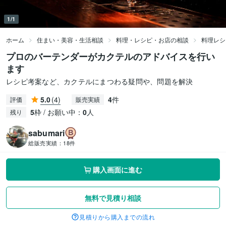
1/1
ホーム
住まい・美容・生活相談
料理・レシピ・お店の相談
料理レシ
プロのバーテンダーがカクテルのアドバイスを行い
ます
レシピ考案など、カクテルにまつわる疑問や、問題を解決
5.0
(4)
4
件
評価
販売実績
5
枠 / お願い中：
0
人
残り
sabumari
総販売実績：
18件
購入画面に進む
無料で見積り相談
見積りから購入までの流れ