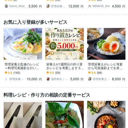
まで！麹の料理もいたし
を一からお聞かせくださ
やかにしませんか？
5,500
12,000
4,500
ます。
い
hiromi_lifestyle
管理栄養士 ai mama
MINACK_Kei
円
円
円
お気に入り登録が多いサービス
管理栄養士監修のレシピ
栄養士が1週間分の作り置
管理栄養士がレシピ考案
＋料理写真撮影を行いま
きレシピを考案します 21
から写真撮影までを承り
す SNS・企業販促に使え
品分の簡単ごちそうメニ
ます 素材やコンセプト
5.0
(165)
5.0
(29)
5.0
(98)
る“おいしい見せ方”をサポ
ュー｜美容・健康テーマ
を、より美味しく、より
10,000
5,000
8,000
ートします
付き
魅力的に
管理栄養士asami
池田莉久｜動画編集・栄養士ライター
管理栄養士 ai mama
円
円
円
料理レシピ・作り方の相談の定番サービス