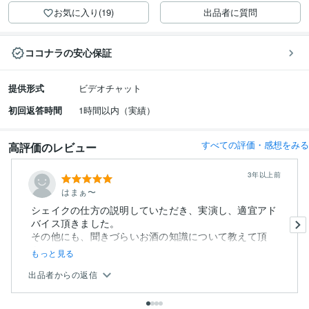
お気に入り(19)
出品者に質問
ココナラの安心保証
提供形式
ビデオチャット
初回返答時間
1時間以内（実績）
すべての評価・感想をみる
高評価のレビュー
3年以上前
はまぁ〜
シェイクの仕方の説明していただき、実演し、適宜アド
バイス頂きました。
その他にも、聞きづらいお酒の知識について教えて頂
き...
もっと見る
出品者からの返信