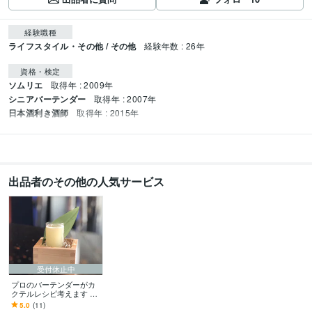
経験職種
ライフスタイル・その他 / その他
経験年数 : 26年
資格・検定
ソムリエ
取得年 : 2009年
シニアバーテンダー
取得年 : 2007年
日本酒利き酒師
取得年 : 2015年
出品者のその他の人気サービス
受付休止中
プロのバーテンダーがカ
クテルレシピ考えます お
うちパーティや、店舗メ
5.0
(11)
ニューなど用途はいろい