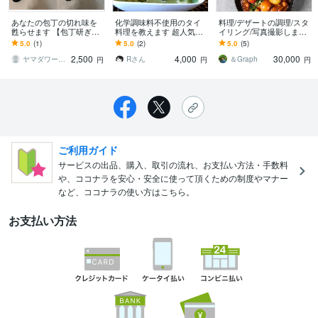
あなたの包丁の切れ味を
化学調味料不使用のタイ
料理/デザートの調理/スタ
甦らせます 【包丁研ぎ】
料理を教えます 超人気メ
イリング/写真撮影します
新品以上の切れ味で、お
ニューからマニアックメ
フードコーディネーター
5.0
(1)
5.0
(2)
5.0
(5)
料理を楽しい時間に！
ニュー、宮廷料理まで。
兼プロカメラマンが対応
2,500
4,000
30,000
します！
ヤマダワークス
Rさん
＆Graph
円
円
円
ご利用ガイド
サービスの出品、購入、取引の流れ、お支払い方法・手数料
や、ココナラを安心・安全に使って頂くための制度やマナー
など、ココナラの使い方はこちら。
お支払い方法