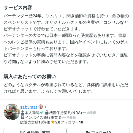
サービス内容
バーテンダー歴24年、ソムリエ、聞き酒師の資格も持つ、飲み物の
スペシャリストです。オリジナルカクテルの考案や、コンサルなど
ビデオチャットで行わせていただきます。

バーテンダーの大会では日本一6回取った受賞歴もあります。書籍
へのレシピ提供の実績もあります。国内外イベントにおいてのゲス
トバーテンダーも行っております。

ビデオチャットの事前に質問内容などを確認させていただき、無駄
な時間はないように務めさせていただきます。
購入にあたってのお願い
どのようなカクテルが希望されているなど、具体的に詳細をいただ
ければと思います。よろしくお願いいたします。
sabumari
本人確認
機密保持契約(NDA)
未登録
インボイス発行事業者
未登録
総販売実績
18
評価
5.0
フォロワー
10
出品者に質問
フォロー
10