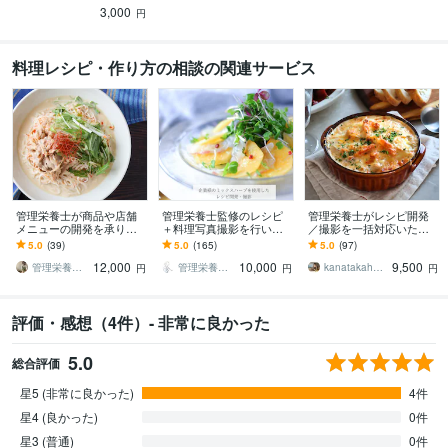
3,000
ろ。
円
料理レシピ・作り方の相談の関連サービス
管理栄養士が商品や店舗
管理栄養士監修のレシピ
管理栄養士がレシピ開発
メニューの開発を承りま
＋料理写真撮影を行いま
／撮影を一括対応いたし
す テーマやイメージなど
す SNS・企業販促に使え
ます レシピ開発から撮
5.0
(39)
5.0
(165)
5.0
(97)
を一からお聞かせくださ
る“おいしい見せ方”をサポ
影・栄養価計算等 まるご
12,000
10,000
9,500
い
ートします
とお任せください！
管理栄養士 ai mama
管理栄養士asami
kanatakahashi
円
円
円
評価・感想（4件）- 非常に良かった
5.0
総合評価
星5 (非常に良かった)
4件
星4 (良かった)
0件
星3 (普通)
0件