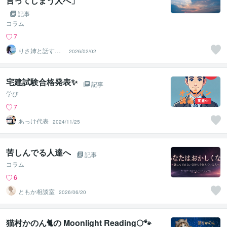
言ってしまう人へ」
記事
コラム
7
りさ姉と話すこ
2026/02/02
ころ整え時間
宅建試験合格発表✨
記事
学び
7
あっけ代表
2024/11/25
苦しんでる人達へ
記事
コラム
6
ともか相談室
2026/06/20
猫村かのん🐈の Moonlight Reading🌕🐾