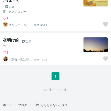
たAIたち
記事
IT・テクノロジー
4
エゾシカ AIプ
2025/05/29
ロンプター
夜明け前
記事
コラム
3
✨凛香✨魂に寄り
2024/12/22
添う癒しボイス
届けます✨
1
27
件中
1 - 27
件
ホーム
ブログ
「#ひとりじゃない」タグ