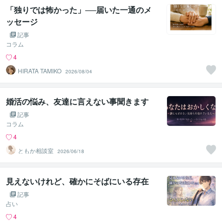
「独りでは怖かった」──届いた一通のメ
ッセージ
記事
コラム
4
HIRATA TAMIKO
2026/08/04
婚活の悩み、友達に言えない事聞きます
記事
コラム
4
ともか相談室
2026/06/18
見えないけれど、確かにそばにいる存在
記事
占い
4