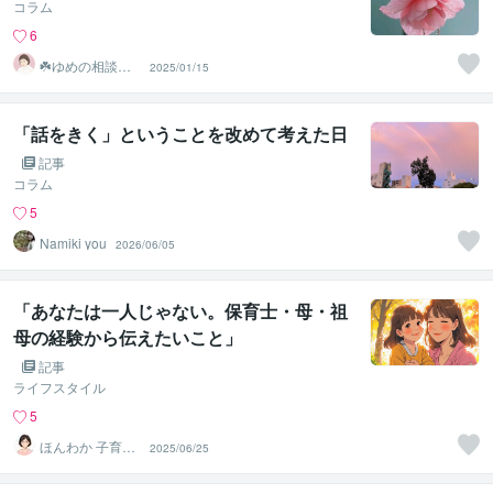
コラム
6
☘️ゆめの相談室
2025/01/15
☘️
「話をきく」ということを改めて考えた日
記事
コラム
5
Namiki you
2026/06/05
「あなたは一人じゃない。保育士・母・祖
母の経験から伝えたいこと」
記事
ライフスタイル
5
ほんわか 子育て
2025/06/25
相談