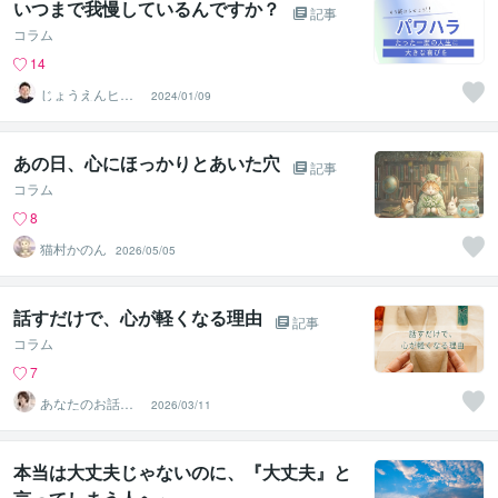
いつまで我慢しているんですか？
記事
コラム
14
じょうえんヒカ
2024/01/09
ル⭐️介護業界の救
世主
あの日、心にほっかりとあいた穴
記事
コラム
8
猫村かのん
2026/05/05
話すだけで、心が軽くなる理由
記事
コラム
7
あなたのお話ゆ
2026/03/11
っくり聴きます
／ゆうか＊
本当は大丈夫じゃないのに、『大丈夫』と