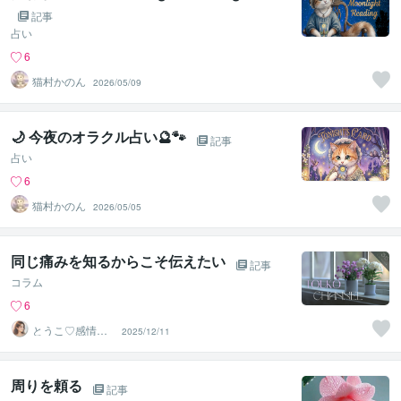
記事
占い
6
猫村かのん
2026/05/09
🌙 今夜のオラクル占い🔮🐾
記事
占い
6
猫村かのん
2026/05/05
同じ痛みを知るからこそ伝えたい
記事
コラム
6
とうこ♡感情の
2025/12/11
コンシェルジュ
周りを頼る
記事