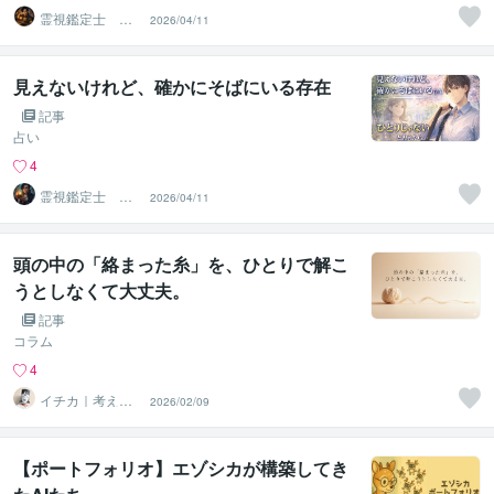
霊視鑑定士 昴
2026/04/11
流PRO ※ブログ
更新中
見えないけれど、確かにそばにいる存在
記事
占い
4
霊視鑑定士 昴
2026/04/11
流（すばる）※ブ
ログ更新中
頭の中の「絡まった糸」を、ひとりで解こ
うとしなくて大丈夫。
記事
コラム
4
イチカ｜考えす
2026/02/09
ぎて止まる人の
思考整理係
【ポートフォリオ】エゾシカが構築してき