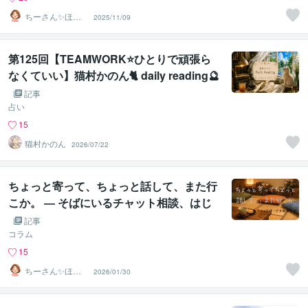
ちーさん✨ほっ
2025/11/09
こりの間の人
第125回【TEAMWORK⭐️ひとりで頑張ら
なくていい】猫村かのん🐈 daily reading🔮
記事
占い
15
猫村かのん
2026/07/22
ちょっと寄って、ちょっと話して、また行
こか。 ― そばにいるチャット相談、はじ
めました ―
記事
コラム
15
ちーさん✨ほっ
2026/01/30
こりの間の人