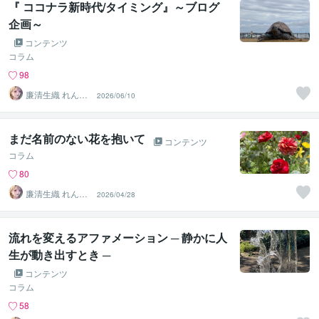
『 ココナラ新時代/タイミング』～ブログ
企画～
コンテンツ
コラム
98
廉清生織 れんせ
2026/06/10
い さき
まだ名前のない花を抱いて
コンテンツ
コラム
80
廉清生織 れんせ
2026/04/28
い さき
流れを変えるアファメーション ─ 静かに人
生が動き出すとき ─
コンテンツ
コラム
58