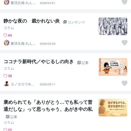
廉清生織 れんせ
2026/04/21
い さき
静かな夜の 裁かれない炎
コンテンツ
コラム
44
廉清生織 れんせ
2026/02/03
い さき
ココナラ新時代／やじるしの向き
記事
コラム
38
ヨノタロウ☕️安
2026/05/11
らぎと癒しのひ
とときを。
褒められても「ありがとう…でも私って普
通だしな」って思っちゃう、あがき中の私
記事
コラム
20