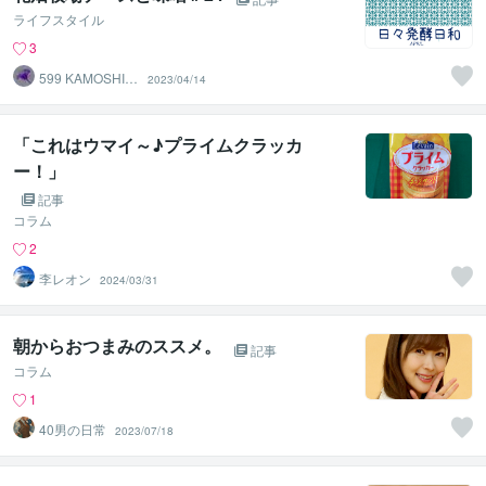
ライフスタイル
3
599 KAMOSHIK
2023/04/14
A
「これはウマイ～♪プライムクラッカ
ー！」
記事
コラム
2
李レオン
2024/03/31
朝からおつまみのススメ。
記事
コラム
1
40男の日常
2023/07/18