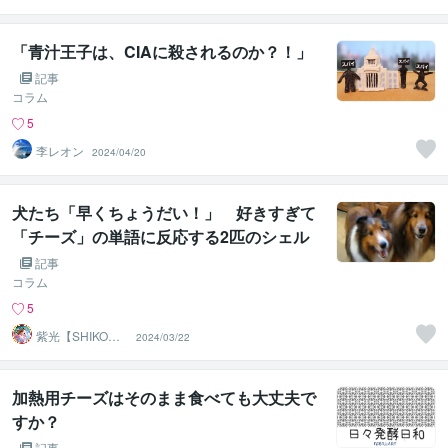
A
「青汁王子は、CIAに殺されるのか？！」
記事
コラム
5
李レオン
2024/04/20
犬たち「早くちょうだい！」 好きすぎて
「チーズ」の単語に反応する2匹のシェル
ティーに「とってもかわいい！」の声
記事
コラム
5
紫光【SHIKO】
2024/03/22
遠隔透視鑑定士
加熱用チーズはそのまま食べても大丈夫で
すか？
記事