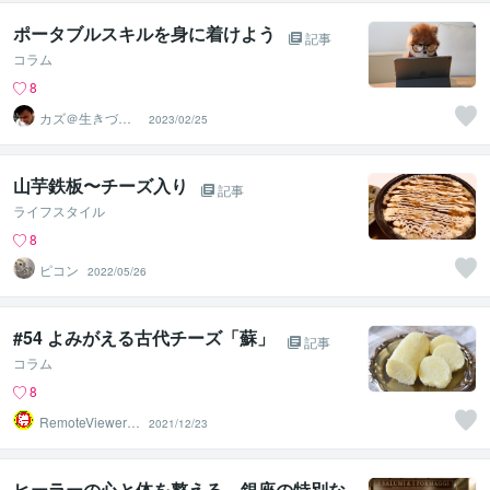
ポータブルスキルを身に着けよう
記事
コラム
8
カズ＠生きづら
2023/02/25
い人のカウンセ
ラー
山芋鉄板〜チーズ入り
記事
ライフスタイル
8
ピコン
2022/05/26
#54 よみがえる古代チーズ「蘇」
記事
コラム
8
RemoteViewer導
2021/12/23
与✅
ヒーラーの心と体を整える 銀座の特別な