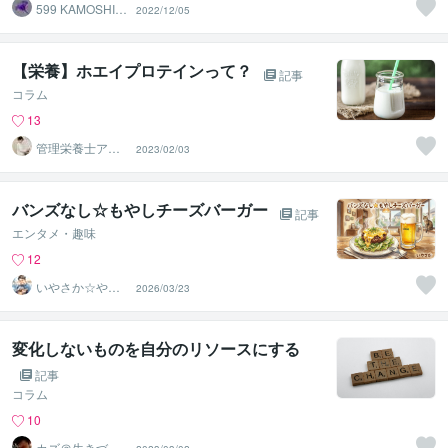
599 KAMOSHIK
2022/12/05
A
【栄養】ホエイプロテインって？
記事
コラム
13
管理栄養士アオ
2023/02/03
イ 村中一帆ママ
が楽する食
バンズなし☆もやしチーズバーガー
記事
エンタメ・趣味
12
いやさか☆やす
2026/03/23
らぎの傾聴者
変化しないものを自分のリソースにする
記事
コラム
10
カズ＠生きづら