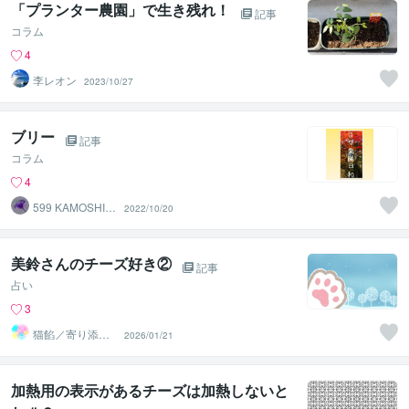
「プランター農園」で生き残れ！
記事
コラム
4
李レオン
2023/10/27
ブリー
記事
コラム
4
599 KAMOSHIK
2022/10/20
A
美鈴さんのチーズ好き②
記事
占い
3
猫餡／寄り添う
2026/01/21
守護霊さんから
のメッセージ
加熱用の表示があるチーズは加熱しないと