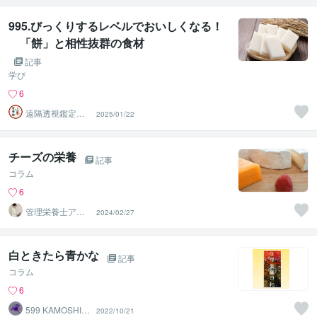
995.びっくりするレベルでおいしくなる！
「餅」と相性抜群の食材
記事
学び
6
遠隔透視鑑定
2025/01/22
師・すずか✡
チーズの栄養
記事
コラム
6
管理栄養士アオ
2024/02/27
イ 村中一帆ママ
が楽する食
白ときたら青かな
記事
コラム
6
599 KAMOSHIK
2022/10/21