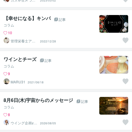
2023/03/02
い人のカウンセ
ラー
【幸せになる】キンパ
記事
コラム
10
管理栄養士アオ
2022/12/28
イ 村中一帆ママ
が楽する食
ワインとチーズ
記事
コラム
9
MARU31
2021/06/18
8月6日(木)宇宙からのメッセージ
記事
コラム
8
ウイング企画yuk
2026/08/05
a