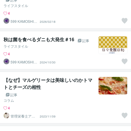
ライフスタイル
4
599 KAMOSHIK
2026/02/18
A
秋は菌を食べるダニも大発生＃16
記事
ライフスタイル
4
599 KAMOSHIK
2024/10/30
A
【なぜ】マルゲリータは美味しいのかトマ
トとチーズの相性
記事
コラム
4
管理栄養士アオ
2023/11/09
イ 村中一帆ママ
が楽する食