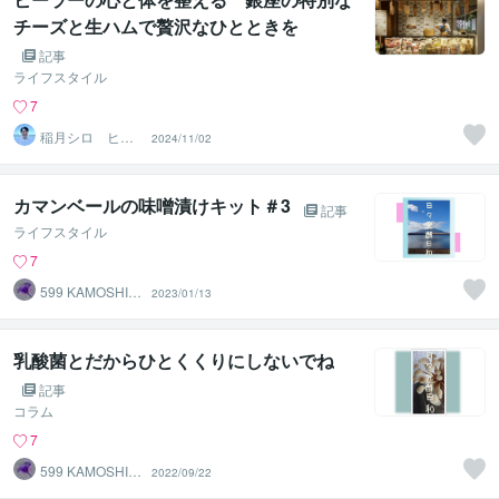
チーズと生ハムで贅沢なひとときを
記事
ライフスタイル
7
稲月シロ ヒー
2024/11/02
リングサロンHO
OLOLI
カマンベールの味噌漬けキット＃3
記事
ライフスタイル
7
599 KAMOSHIK
2023/01/13
A
乳酸菌とだからひとくくりにしないでね
記事
コラム
7
599 KAMOSHIK
2022/09/22
A