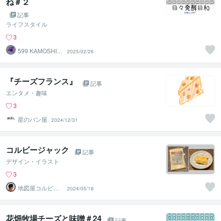
ね＃２
記事
ライフスタイル
3
599 KAMOSHIK
2025/02/26
A
『チーズフランス』
記事
エンタメ・趣味
3
星のパン屋
2024/12/31
コルビージャック
記事
デザイン・イラスト
3
地図屋コルビー
2024/05/18
ジャック
花畑牧場チーズと味噌＃24
記事