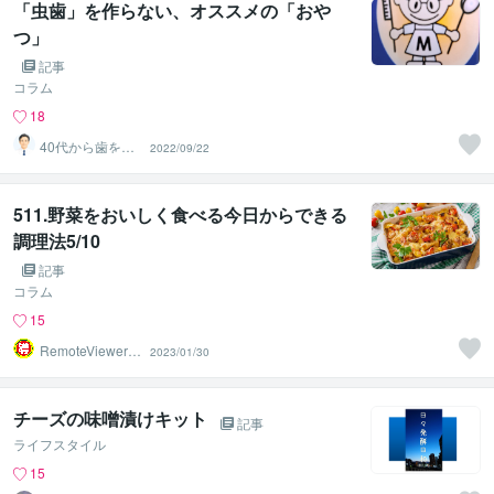
「虫歯」を作らない、オススメの「おや
つ」
記事
コラム
18
40代から歯を失
2022/09/22
わない個別相談
します
511.野菜をおいしく食べる今日からできる
調理法5/10
記事
コラム
15
RemoteViewer導
2023/01/30
与✅
チーズの味噌漬けキット
記事
ライフスタイル
15