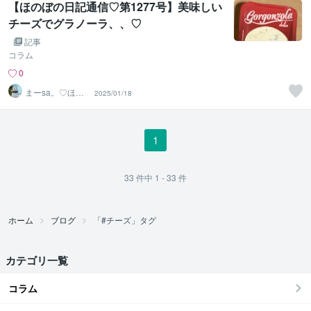
【ほのぼの日記通信♡第1277号】美味しい
チーズでグラノーラ、、♡
記事
コラム
0
まーsa。♡ほの
2025/01/18
ぼのブログ毎日
配信♡
1
33
件中
1 - 33
件
ホーム
ブログ
「#チーズ」タグ
カテゴリ一覧
コラム