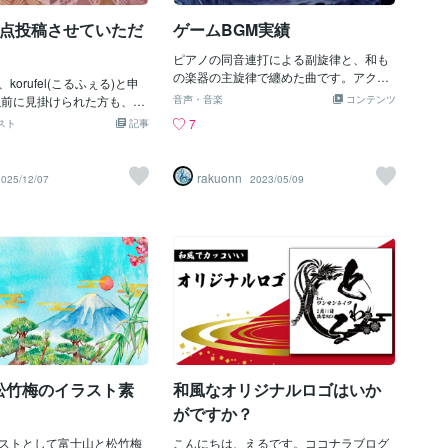
良い感じに統一感出せまし
あの頃そんな風に一緒に遊び、名前に
経験を元に、今後は名刺の
3点投稿させていただ
ゲームBGM実績
「秋」という漢字を持っている、年下の
かなあと思い始めていま
幼馴染……秋水（あきみず）という男の
ピアノの同音連打による副旋律と、和も
子は、私と違って秋に大した思い入れは
の楽器の主旋律で纏めた曲です。アクシ
orufel(こるふぇる)と申
ないらしいのだけれど。 「ここすごいベ
ョンRPGのステージ用BGMとして制作。
前に見掛けられた方も、初
ストスポット！ おじいさんに会えてラ
音声・音楽
コンテンツ
打楽器の各バランス取りも工夫していま
た方もよろしくお願いしま
ッキーだったなあ」 わたしのいる場所
7
スト
記事
す。
小動物をモチーフにしてイ
は地元の人だけが知る絶景の場所らし
模索しており、JW＿CADで
く、たまたま道で会ったおじいさんに、
写真編集機能で画質等を調
こっそりとここへ行く脇道を教えてもら
rakuonn
2025/12/07
2023/05/09
トを投稿させて頂いており
ったのだ。 「アキにも教えてあげよっ
はCADを生かした建物っぽ
と」 ここには秋水……普段はアキと呼
、秋のころにかいていた
んでいる幼馴染と一緒に来てはいたのだ
そろそろ寒くなってきたの
けれど、お互いに他の観光客と話し込ん
ーマにしたイラストを投稿
でいた結果、途中ではぐれてしまってい
きます。 自己満足の産物
た。まあ、もうふたりとも子どもではな
も興味を持って頂ければ幸
いのだし、どこかできっと落ち合えるだ
ーマ「架空のお店」 一
ろう。そう思って大きく構え、私は今、
戸時代をイメージした架空
目の前にある、絵画のような美しい景色
、和風店舗の風景を描いて
を楽しんでいる。 どこか近くにいるは
 こうしてみると所々のバラ
ずのアキに、川の水面に落ち葉の赤い色
松竹梅のイラスト素
和風なオリジナルロゴはいか
しいなと…テーマ「紅葉」
が反射している写真と、自分の居場所を
と来年の干支が馬だったの
スマートフォンで簡単に
がですか？
に描きたくなったイラスト
「雪」 窓の形は一応「雪
ストとして富士山と松竹梅
こんにちは、えるです。ココナラブログ