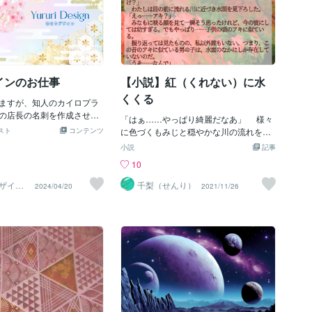
インのお仕事
【小説】紅（くれない）に水
くくる
ますが、知人のカイロプラ
の店長の名刺を作成させて
「はぁ……やっぱり綺麗だなあ」 様々
た✨ 名刺は普段制作を受け
スト
コンテンツ
に色づくもみじと穏やかな川の流れを見
て、知人だったのでお友達
て、私はため息をついた。秋の山の暖か
小説
記事
ロゴも込みで制作したもの
い色は、こっちまで気分を上げさせてく
10
フォリオに追加しようしよ
れる。それは私の名前が、くれないの葉
ら時が経ち、最近になって
――つまり、漢字で「もみじ」と書いて
ザイン
千梨（せんり）
2024/04/20
2021/11/26
できました。色指定で和風
暇中
「くれは」と読ませるように付けられた
メージでというリクエスト
ので、もみじそのものに親近感を得て育
桜のモチーフをメインに作
ったせいなのだろうか。 昔から私はも
ながら結構美しく作れたん
みじが好きだった。夏に育った瑞々しい
思っています🌸和風素材っ
青い葉が、秋になると赤やオレンジ、黄
愛いものがあるのに年賀状
色に染まるのが不思議だった。それがや
あまり使うことがないんで
がて枝から離れて、ひらひら自然と地面
時たくさん使えて楽しかっ
に舞い降りてくることも。子どもの時は
ップカードやウェブサイト
落ちてくる葉っぱを空中で捕まえるとい
ンでトータルコーディネー
う遊びを、幼馴染とよくやっていた。