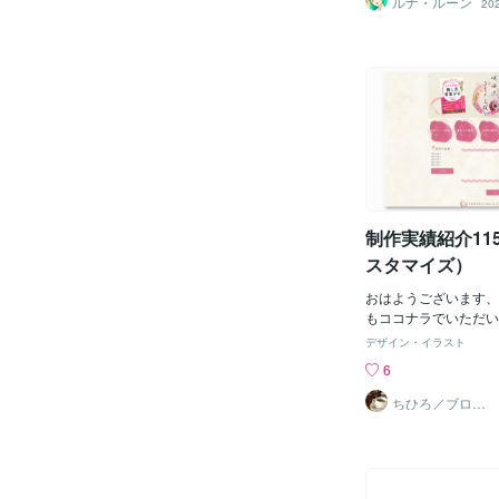
ルナ・ルーン
20
らを参考にお作りいた
すが必死に頑張ります！
アリング内容ヒアリン
■■■■■■■■■■■■■■■■
ご要望をいただきまし
日１月２０日は 「HU
こだわりあり・和風な
ア」キュアエールと 
テキストにははっきり
ア！」キュアマーチを
い・1案はラフ画を参
麻里奈さんお誕生日で
しいデザインで作成し
ろん戦隊系でもお誕生
つ目の初稿は、クライ
★・・・とはいうもの
望になるべく近づけた
うに、まったく時間が
フォントも事前にクラ
そして 「HUGっと!
身でお選びいただいた「N
イルプリキュア！」ど
「
制作実績紹介11
にバイトで苦しい時期
ュアエールとキュアマ
スタマイズ）
中でもあまり描けてな
でこの組み合わせは非
おはようございます、
事は昨年までやってし
もココナラでいただい
★こうなったらやむえま
ていきます。 今日は
デザイン・イラスト
とはいえ既に二十日も
ズのデザインをご紹介
6
たが・・ 【フリソデ
マイズをご検討中の方
です♥♥♥♥ この組み
ください。 【ご依頼
ちひろ／ブログ
にもサンプルあ
です♥♥♥♥ ★考えて
☟】 制作イメージ 今
ります
袖 】は ２～３回し
考に ・和風なイメー
た。 （単体とチーム
じ ・落ち着いた感じ
ターズくらい） ★そ
キーワードを意識して
年賀アイテムに登場し
だきました。 ヘッダ