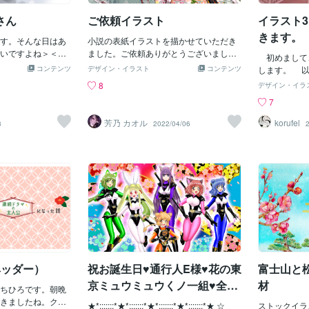
ずも、自分のできることを再発見できる
トしたので、
がしなくもない。楽
ので、インクトーバーが終わったら、商
た。この時の
さん
ご依頼イラスト
イラスト
｀)旅先はだいたい城
品ページをもっと充実させていきます
注文も承ろう
めてでかけます。
きます。
す。そんな日はあ
ね。さて、明日のお題はなんでしょう
小説の表紙イラストを描かせていただき
す。
晴らしさ今からい
いですよね＞＜♨️
か。また見に来ていただけると嬉しいで
ました。ご依頼ありがとうございました
カバンより優秀な
初めまして、k
る所はもうすぐ氷
す。
(*^-^*)ご依頼やご相談などございました
ること。出先で物
コンテンツ
デザイン・イラスト
コンテンツ
します。 以
ス！
らお気軽にお問い合わせくださいませ。
ルみたいな形の荷
めて目にされ
8
デザイン・イラ
自在に形に合わせ
す。 家紋や
7
でくれます。カバ
ラスト作成を
あると難しいです
作図したのを
芳乃 カオル
korufel
8
2022/04/06
。バックパッカー
整したイラス
ないですか。 手
ます。 今回
だときのコンパク
いイラストと
くらいなのに、そ
「紅葉」や、
もハンカチにも使
で「雪」をテ
帯にもなります。
させていただ
てる。完全に趣味
ですが少しで
日は笑支離滅裂だ
いです。 テ
業経験ゼロでおす
応、日本の江
後にうちの子の誕
の異世界での
ぶりを置いていき
みました💦
ヘッダー）
祝お誕生日♥通行人E様♥花の東
富士山と
かった子が幹まで
ンスがおか
秋ごろに紅葉
京ミュウミュウくノ一組♥全員
材
ちひろです。朝晩
でしんみり風
集合！！ご奉仕ニン♥
きましたね。クー
★*:;;;;;:*★*:;;;;;:*★*:;;;;;:*★*:;;;;;:*★ ☆
です。テーマ
ストックイラ