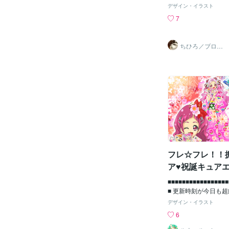
ラーをつけずに過ごせ
デザイン・イラスト
ていたのですが、昨日
7
下で工事が始まってし
しくなってきたのに窓
残念😔さて、それで
ちひろ／ブログ
でいただいたご依頼の
にもサンプルあ
ります
いこうと思います。今日
したヘッダーをご紹介
サイト、noteをはじ
ッダー作成をご検討の
てください☺ご依頼は
のご依頼はnoteのヘ
oteの場合、上の画
ズの一部分しか表示さ
ールアイコンと被って
があります。そのため
推奨サイズを守りつつ
フレ☆フレ！！
囲内にしっかりとテキ
ア♥祝誕キュア
ように、また、プロフ
里奈さん♥
被らないように、デザ
■■■■■■■■■■■■■■■■■
いきます。※初稿提出
■ 更新時刻が今日も
行いますが、必ずご自
まい申し訳ありません
デザイン・イラスト
していただくことをお
末締め切り】の件やお
6
す。ご希望イメージ今
お届けに １９時まで(
アントさまよりラフ画
いました！！！！！ 