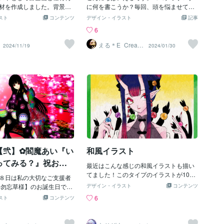
が分かりにくくなってしま
材を作成しました。背景な
に何を書こうか？毎回、頭を悩ませてい
 一応真ん中にいるのはｱﾗｽ
や丸いバージョンバナーサ
ます…(T-T)笑私がココナラを初めて、約
スト
コンテンツ
デザイン・イラスト
記事
ﾄです💦花魁さんがいるような時
ってみました。梅の花単体
１ヶ月が経ちました。右も左も分からな
6
ありえないと思いますが目
こういった水彩イラストの
い状態からのスタートで、悩みながら試
だけると嬉しいです😓 以
いましたら是非ご相談くだ
行錯誤してきましたが…徐々に購入も増
える＊E_Creatio
2024/11/19
2024/01/30
n
小動物をモチーフにしてイ
ラでは手描きの水彩イラス
え、リピーター様もできました！おかげ
模索しております。 一
ラスト制作やデザインのサ
さまで楽しくお仕事をしております。お
・自作発言禁止を明記させ
しています。手描きのメニ
客様と一緒に作り上げる、デザインの楽
 決して参考にして頂いた
などがご入用でしたら是非
しさ改めて感じているこの頃です。今回
されている御家と其処の
スをご覧ください！まずは
は、実際の制作事例について書こうと思
侮蔑等する意図はありませ
談ください！お見積もりは
います(^-^)アイドルユニットの和風なロ
不快等を覚えられた場合は
おります。
ゴを制作してほしい！とのご依頼でし
。 以前から少数ですが、
た。お祭りテイストのイベントをされる
テンツマーケットにもイラ
とのことで、和風で力強いデザインをご
ておりますので、覗いて頂
希望でした。和風デザインは、文字や装
いです。 ↓こちらが最新
飾に独特なテイストがあります。できる
【弐】✿閻魔あい『い
和風イラスト
ttps://co
だけ『和のイメージ』を表現できるよう
に推敲した作品です。線の表現や、文字
ってみる？』祝お誕
最近はこんな感じの和風イラストも描い
の印象に注意して制作しました。鳳凰を
草様♥
てました！このタイプのイラストが10月
８日は私の大切なご支援者
モチーフにしたのは、単に私の好みです
15日までセール中です～！ぜひご検討く
【勿忘草様】のお誕生日で
がw空を翔ける、羽ばたく、そんなイメ
デザイン・イラスト
コンテンツ
ださい。
 ぜひお祝いしたいと思いま
ージで制作いたしました。クライアント
6
スト
コンテンツ
 ★*:;;;;;:*★*:;;;;;:*★
様からはお褒めの言葉をいただきまし
*:;;;;;:*★ 勿忘草様、お誕生日おめ
た。ご満足いただけたようで、私も嬉し
！！！！！ ｡ﾟ✶ฺ.ヽ(*´∀
く思います！私自身も和のテイストが好