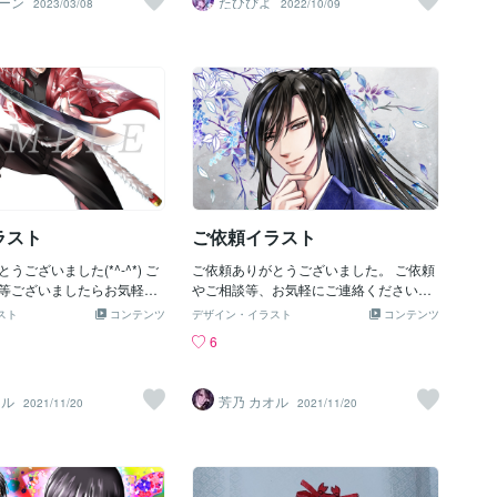
ーン
たひぴよ
2023/03/08
2022/10/09
;;;:*★*:;;;;;:*★*:;;;;;:*★
きなので、楽しく制作させていただきま
*★ 【勿忘草様】は私と好きな作品
した。サムネイルやバナーも和風のもの
してらっしゃり大感激で
を作ってみようかな。今後は、和の作品
 特に『地獄少女』がお好き
も増やしていこうと思います(^-^)ご要望
感動です！！！！！♥♥♥♥な
があれば、お気軽にご連絡ください！
獄少女』を描きたいと思い
！！ かなり遅れましたがど
って良かったで
 ★これまで『地獄少女』イ
岸に描くことが多く(汗) 本
花】が印象的に使われてま
ラスト
ご依頼イラスト
演出が多かったですが、 そ
の季節ですし、点数は少な
うございました(*^-^*) ご
ご依頼ありがとうございました。 ご依頼
家『地獄少女』イラスト集に
等ございましたらお気軽に
やご相談等、お気軽にご連絡くださいま
ストもちゃんとあります♥
いませ。
せ。
しきれなかったイメージに
スト
コンテンツ
デザイン・イラスト
コンテンツ
ました！！！！！ ★タイト
6
様】が パチンコCR『地獄
出が一番お好きとブログに
ゃるので 【弐】を入れたい
オル
芳乃 カオル
2021/11/20
2021/11/20
♥♥ 気に入って楽しんでいた
す♥♥♥♥(●´∀｀●)