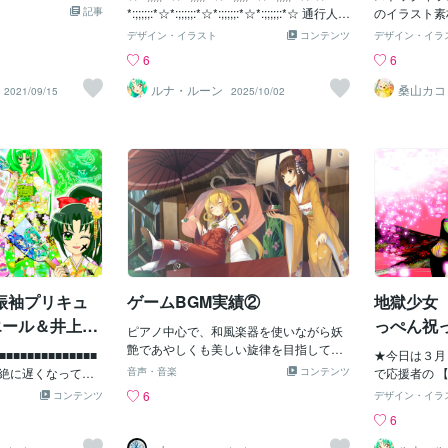
るのを楽しみにし
記事
*:;;;;;:*☆*:;;;;;:*☆*:;;;;;:*☆*:;;;;;:*☆ 通行人E
輪」なのです
のイラスト素
からマンションの
様お誕生日おめでとうございま
いました…。
しバージョン
デザイン・イラスト
コンテンツ
デザイン・イラ
まい、せっかく涼
す！！！！！ ｡ﾟ✶ฺ.ヽ(*´∀｀*)ﾉ.✶
ｶﾝﾏﾗﾐｭｰ
イズも一色作
6
6
を開けられなくて
ฺﾟ｡ ☆*:;;;;;:*☆*:;;;;;:*☆*:;;;;;:*☆*:;;;;;:*☆ ★
代にいるのは
もあります。
は、今日もココナラ
*:;;;;;:*★*:;;;;;:*★*:;;;;;:*★*:;;;;;:*★ ☆☆☆☆
を瞑っていた
ご依頼がござ
ルナ・ルーン
桑山カコ
2021/09/15
2025/10/02
制作物を紹介して
☆☆☆☆☆☆☆☆☆☆☆☆☆☆☆☆☆☆
前から家紋や
さい！ココナ
はnote用に作成
☆☆☆☆☆☆ タイトルにあるようにこの
ラスト作成を
トを中心にイ
します。ブログや
イラストは 【絵のお仕事】をリピート注
応、無断転載
ービスを出品
めとしてSNS等のヘ
文してくださる 私の大切なご支援者で応
て頂きます。
ューやポップ
方はぜひ参考にし
援者で有償ご依頼者である 今日１０月３
家紋や、使用
以下のサービ
コチラ♪用途今回
日がお誕生日の 通行人E（ムラビトE)様
方々を揶揄、
お気軽にご相
ッダー制作でした。n
のお誕生日のお祝いとしてお描きしまし
んが、著しく
無料で承って
像のように・推奨サイ
た 通行人E（ムラビトE)様から超・貴重
削除致します
れない・プロフィ
な資料や情報もいただいてま
ココナラコン
しまうという特徴
す！！！！！ 心から感謝の気持ちでいっ
ストを出品し
、当サービスでは
ぱいです！！！！！！！！！！♥♥♥♥ ☆☆
けましたら幸
、ヘッダー表示範
振袖プリキュ
ゲームBGM実績②
地獄少女
☆☆☆☆☆☆☆☆☆☆☆☆☆☆☆☆☆☆
のイラストです。h
ストが表示される
☆☆☆☆☆☆☆☆ そして 今日１０月３日
エール＆井上麻
っぺん祝
ィールアイコンと
ピアノ中心で、和風楽器を使いながら妖
は【東京ミュウミュウ】ミュウミント＝
生日♥勿忘
インを作り込んで
艶であやしくも美しい旋律を目指して書
■■■■■■■■■■■■■■
藍沢みんとさん もお誕生日で
★今日は３月
前にある程度調整は
いた戦闘曲です☺
超絶に遅くなってし
す！！！！！ ★通行人E（ムラビトE)
音声・音楽
コンテンツ
で応援者の 
身でも表示確認を
！！！！！ 【今週
様のお誕生日に何がふさわしいか考えま
す！！！！！
6
コンテンツ
デザイン・イラ
願いしておりま
待たせしてる件の
した。 通行人E様のお気に入りで 【有償
した！！！！！♥♥♥♥
6
回は事前にクライ
大汗)かかってしま
ご依頼】いただいてる【花のくノ一組】
*:;;;;;:*★
をいただき、そち
毎日本当に厳しいで
【東京ミュウミュウ】に したいと思いま
でとうございます