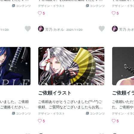
せ。
せ。
コンテンツ
デザイン・イラスト
コンテンツ
デザイン・イラ
5
5
芳乃 カオル
芳乃 カ
/11/20
2021/11/20
ご依頼イラスト
ご依頼イ
いました。ご依頼
ご依頼ありがとうございました(*^-^*)ご
ご依頼いただ
ご連絡くださいま
依頼、ご質問などございましたらお気軽
た。ご依頼や
にご連絡くださいませ。
お気軽にご連
コンテンツ
デザイン・イラスト
コンテンツ
デザイン・イラ
5
5