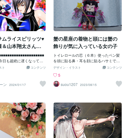
サムライスピリッツ♥
蟹の星座の着物と頭には蟹の
様＆山本翔太さん＆
飾りが気に入っている女の子
ペンギンさん感謝♥
■■■■■■■■■■■■■■■■■■■■■
トイレロールの芯（６本）使ったペン髪
が今日も超絶に遅くなってし
を頭に貼る鼻・耳を顔に貼るハサミで細
りません！！！！！ お伝え
く切る紙の毛を髪に貼るリボンをつける
スト
コンテンツ
デザイン・イラスト
コンテンツ
今週末の締め切り】もあり
袖を貼る着物を下から入れるリボンをつ
5
日はあまりに極寒過ぎて体調
ける足と草履を貼る草履を足に貼る蟹に
汗) 毎日本当に厳しいですが
飾り科に飾りを頭に貼る前向き後向き横
ーン
suou1207
2024/01/17
2023/08/15
す！！！！！ ■■■■■■■■■
向き星ステッキを持って４人の星座５人
■■■■■■■■■■■■■■ ☆☆☆☆
の星座星ステッキ９人の星座今回の蟹座
☆☆☆☆☆☆☆☆☆☆☆☆
は日本人にしてみました星座と言え
 タイトルにあるようにこの
ば・・・西洋でドレスなどが多いですが
私の大切なご支援者で応援者
着物を着て和風も一味違います後３人の
莉世様＆山本翔太さん＆ユー
星座のみになりました。
さんへのお礼にお描きしま
貴重な資料や情報もいただい
！！ 心から感謝の気持ちで