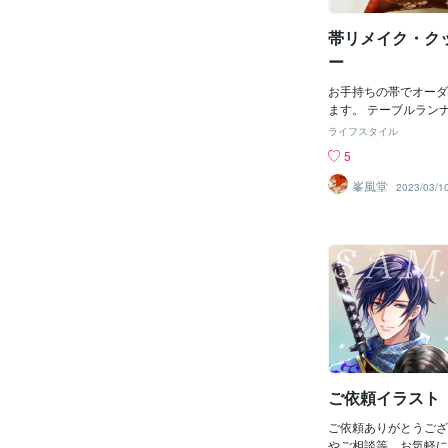
スタマイズのご依頼は
✨】 ★おすすめ記事
帯リメイク・ク
ー
お手持ちの帯でオーダ
ます。 テーブルラン
ー・クッションカバー
ライフスタイル
ード等にリメイクいた
5
ご相談ください。 尚画像
やヤフーショップ・Am
峯風堂
2023/03/1
ルカリで販売していま
検索お願いいたします
ご依頼イラスト
ご依頼ありがとうござ
やご相談等、お気軽に