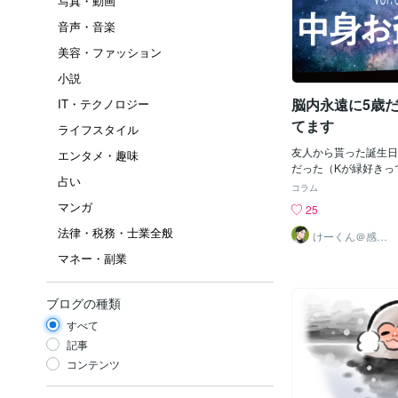
写真・動画
音声・音楽
美容・ファッション
小説
脳内永遠に5歳
IT・テクノロジー
てます
ライフスタイル
友人から貰った誕生日
エンタメ・趣味
だった（Kが緑好きっ
占い
感情に寄り添う傾聴人
コラム
ばんは✨5歳の時から
マンガ
25
歳で既に時代劇で切腹
法律・税務・士業全般
で水戸黄門にハマりました٩( ᐛ )
けーくん＠感情
に寄り添う傾聴
の時親と同じ事言って
マネー・副業
人「K」
によく言われた。思考
でしたね。当時流行っ
この子が可愛いあの子
ブログの種類
てるのはクラスの子達
すべて
の若さを 売り物に
若さがなくなったらど
記事
人達の年取った姿を見
コンテンツ
えるやばい11歳なＫ
年齢いま400歳くら