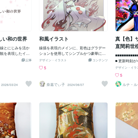
しかもレジェンドの
ーン提出いたしま
み合わせなので、
完成版 今回は、お選
ました♥(*´▽｀*)
心に和風で落ち着
りまし
上げました。全体
完成したら全体デザ
ン提出いたします。
しい和の世界
和風イラスト
真【色】
 今回は3カラムをご
で、3カラムでお作
直間莉世
線とにじみを活か
線描を表現のメインに、彩色はグラデー
加オプション「3カ
ユーヤ・
観を表現したイラ
ションを使用してシンプルかつ豪華に仕
のご購入が必要です。
■■■■■■■■■■
手描きならではの
上げています。着物や火焔など和風の表
エリアがやや狭くな
記事
デザイン・イラスト
コンテンツ
■ 更新時刻
し、見る人の気持
現が得意です。御朱印帳の原画デザイン
置してあるコンテ
まい申し訳あ
5
デザイン・イラ
な、落ち着いた雰
に採用頂いたこともありますので、和風
いう特徴がありま
したように【
5
。デジタルでは出
テイストを大事にしたいイラストもおま
れなくすべてのコン
ますのと 昨
れやにじみが、作
かせください。イラスト制作はこちらhtt
イドバーにTwitte
不良でした(
奈嘉でぃ子
ルナ・ル
2026/03/24
2024/06/07
えてくれます。和
ps://coconala.com/services/3279397
を埋め込みたいこんな
必死に頑張りま
たいデザインや、
わりに 私の出品し
■■■■■■■■■
したい場面におす
マイズサービスで
☆☆☆☆☆☆
ージビジュアル
フォントや素材を
☆☆☆☆☆☆
稿などにもご活用い
う初稿を2案提出い
イラストは 
みの制作や、イラ
ントさまの好みに合
である 直間
対応可能ですの
ンをお好きに組み
ヤ・ペンギン
ださい。
と思います。 ご依
した。 超・
す☺ 【アメブロカ
てます！！！