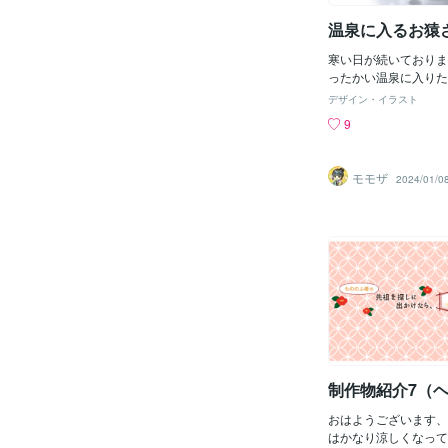
((笑逆に退化した気
温泉に入るお猿
しければええよ( ´∀
下町。風呂敷にもの詰
寒い日が続いておりま
みなさん、風呂敷の素
ったかい温泉に入りた
きなり語りますよ（笑
ちなみに私が住んでい
点。それは布一枚であ
デザイン・イラスト
点下20度です…ヤバ
が増えたり例えばボー
9
物があっても布が変幻
物の量に合わせて包ん
ンのように縫目や型が
モモザ
2024/01/0
ね。そして、手ぬぐい
なら荷物減らしたく
ぬぐいの吸水性と畳ん
トさ。ポケットに入る
れ一枚でバスタオルに
え、怪我したときは包
和物が本当に好き愛し
を語りに来ましたね今
けどシラフですよ。営
すめを喋ってみた。最
生日の写真と今の成長
制作物紹介7（
ます。こんなちっちゃ
できちゃっ
おはようございます、
はかなり涼しくなって