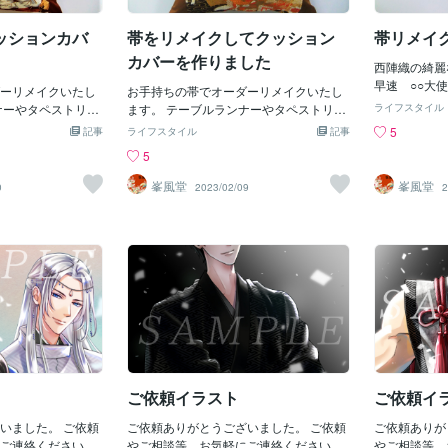
バナーをクリック☟
いっぱいです
☆☆☆☆☆☆
ッションカバ
帯をリメイクしてクッション
帯リメイ
☆☆☆☆☆☆
少女戦士セー
カバーを作りました
西陣織の綺麗
ード】描きた
早速 ○○大
ーリメイクいたし
お手持ちの帯でオーダーリメイクいたし
山奈美さんお
した。特に鳳
ナーやタペストリ
ます。 テーブルランナーやタペストリ
のように時間
ライフスタイル
アニメで知っ
・ファブリックボ
ー・クッションカバー・ファブリックボ
で小山奈美さ
5
記事
ライフスタイル
記事
じます。
します。 お気軽に
ード等にリメイクいたします。 お気軽に
演じてません
5
の商品は minne
ご相談ください。 尚画像の商品は minne
を描いてある
azon・BASE・メ
やヤフーショップ・Amazonで販売して
ら・・・と思
峯風堂
峯風堂
0
2023/02/09
2
す。 「峯風堂」で
います。 「峯風堂」で検索してみてくだ
ラお誕生日な
。
さい。
ちょっと保留
【サムライス
き）】さんの
くことにしま
日に声優・南
ましたが そ
ですし 今な
ると思いまし
ら結局、時間
ご依頼イラスト
ご依頼イ
いました。 ご依頼
ご依頼ありがとうございました。 ご依頼
ご依頼ありが
ご連絡くださいま
やご相談等、お気軽にご連絡くださいま
やご相談等、