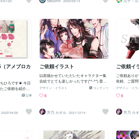
rakuonn
ルナ・ル
24/01/20
2023/05/13
しました。追加ヒ
！！！！ ■■■■■
した♥♥♥♥ 【ミュウイチゴ】のサクラ衣装
｀*)ﾉ.✶ฺﾟ｡ ★*:;;
グを行い、以下の
■■■■■■■■■■■ ★今
だけは描いてましたが 残りは初登場で
*:;;;;;:
た。・フォントに
Gっと!プリキュ
す！！！！！♥♥♥♥ 似合うように【体型調
の多くが共通
背景を使いたい・
「スマイルプリキュ
整】頑張りました！！！！！ ☆☆☆☆☆
す！！！！！
見える色を使いた
演じた 声優・井上
☆☆☆☆☆☆☆☆☆☆☆☆☆☆☆☆☆☆
とのことで大
考に、残り2案は新
す！！！！！ もち
☆☆☆☆☆ 皆さんの応
のでぜひ『地
てほしい初稿①一
日が居ます
ました！！！
アントさまにご要
の・・・ 上記のよ
うにか間に合
デザイン案です。
ありません(大汗)
す！！！！！
イアントさまご自
プリキュア」「スマ
ラストはお彼
oto Sans」と
ちらも 生活が非常
編でも【彼岸
5（アメブロカ
ご依頼イラスト
ご依頼イ
の放送で しかもキ
すので彼岸花
ーチは メンバーの
ろそろ「桜」
以前描かせていただいたキャラクター集
ご依頼ありがと
いのです。 ★なの
いですが 本
合絵でとても楽しかったです(*^-^*) 普段
依頼、ご質問
常に厳しく 可能な
ちひろです☀ 今日
も「桜」イラ
イケメンばかり描いているせいか(!?)幼女
ご連絡くださ
まいました(大汗)
たご依頼を紹介し
デザイン・イラスト
コンテンツ
これまで表現
デザイン・イラ
を描くのが苦手なのでかなり悪戦苦闘し
せん(大汗) １月
アメブロカスタマイ
チャレンジし
6
6
記事
ました。 こうしてご依頼いただくことで
過ぎてしまいまし
✨ アメブロカスタ
ルは【勿忘草
苦手分野にも挑戦するきっかけをいただ
プリキュア】番外編
は参考になさって
少女』弐の演
けるのでありがたいかぎりですm(__)m
合わせは、もちろん初
はバナーをクリック
書いてらっし
芳乃 カオル
芳乃 カ
2022/04/28
2021/12/14
みたらこの二人の【振
回はヒアリングを参
と思いました
か公開してませんでし
ジ ・しっとりした感
だけると 幸いで
全員集合とオールス
 ・大人っぽさなどの
して二人とも今年の
お作りさせていた
なかった 「かる
ー 当サービスではヘ