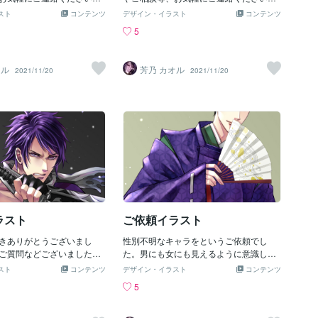
せ。
スト
コンテンツ
デザイン・イラスト
コンテンツ
5
オル
芳乃 カオル
2021/11/20
2021/11/20
ラスト
ご依頼イラスト
きありがとうございまし
性別不明なキャラをというご依頼でし
ご質問などございましたら
た。男にも女にも見えるように意識して
絡くださいませ。
描かせていただきました。ご依頼、ご質
スト
コンテンツ
デザイン・イラスト
コンテンツ
問ございましたらお気軽にご連絡くださ
5
いませ。