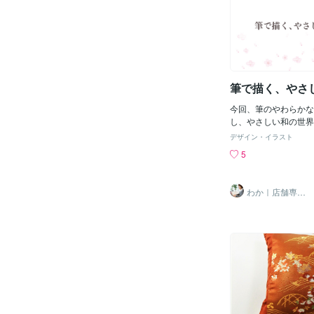
た」と「顔に墨」で 
ッダーの初稿を2パタ
アイテムを持ってる組
す。 初稿① 初稿② 
なんとか新鮮かもと思い
びいただいた素材を中
★演出できる限り頑張
きのあるデザインに仕
た！！！！！ タ
デザイン ヘッダーが
インの初稿も2パター
筆で描く、やさ
初稿① 初稿② 完成版
希望いただいていたの
今回、筆のやわらかな
りいたしました。※追
し、やさしい和の世界
ラム希望」1,000円
ストを制作しました。
3カラムの場合、中央
デザイン・イラスト
揺らぎや余白を大切に
りますが、サイドに設
5
ちが少しやわらぐよう
ンツが見やすくなると
囲気を意識しています
す。3カラムは、・も
しきれない、筆のかす
テンツを見てほしい・サ
わか｜店舗専門
品に自然な温かみを与
webデザイナー
rやFacebookなど
のテイストを取り入れ
方におすすめです。お
やさしく上品な印象に
ているアメブロカスタ
すめです。店舗のイメ
は、このように異なる
や、チラシ・SNS投
使用してデザインの違
ただけます。筆文字の
たします。 クライア
ストとの組み合わせも
わせて、初稿のデザイ
で、お気軽にご相談く
合わせていただければ
頼、お待ちしておりま