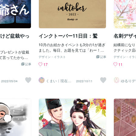
だけど盆栽やっ
インクトーバー11日目：鷲
名刺デザ
10月のお絵かきイベントも3分の1が過ぎ
結構前になり
ました。毎日、お題を見ては「わー！何
クティック店
プレゼントが盆栽
かこー！」と頭を悩ませつつどうにかひ
いただきまし
て言ってたから）
デザイン・イラスト
記事
デザイン・イラ
ねり出して続けられています。ひとえ
付けていなく
「K」です。こん
17
11
記事
に、見に来てくださったり、お気に入り
価格で特別に
だいぶおじいさん5
に入れてくださる方のおかげです。あり
です。ポート
とか見てて小学生
がとうございます。さて、今日のテーマ
うと思いなが
و小学生
くまい｜現在お
ゆるりデ
2022/05/04
2022/10/11
の鷲です。イーグル。適当に落書きして
ようやく追加
休み中
＠夏季休
るとクラスメート
いたら、なかなかいい感じのができたの
かつ高級なイ
が既に化石レベル
で、それを採用しました。思考を放棄し
だったので、
たアイドルたち。
た分、何か表現で面白いことできないか
りました。我
が可愛いって言っ
な〜と考えた結果、筆ペンでペン入れを
じゃないかと
。『何でいっとき
してみました。いつも使っているミリペ
てたくさん可
してるんだろう。
ンより、強弱のメリハリやダイナミック
作る時以外に
うするの。 あの
さが出たのではないかなと思います。自
すよね。この
てみたい』とか考
分でもなかなかのお気に入りです＾＾筆
たです。ショ
でした。きっと精神
ペンタッチの絵柄も需要あるかな？図ら
も同じデザイ
いなんじゃないかい