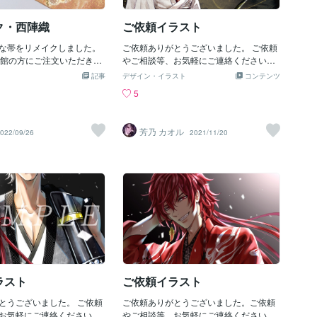
！！！！！！！！！！♥♥♥♥
☆☆☆☆☆☆☆☆☆☆☆☆
ク・西陣織
ご依頼イラスト
☆☆☆☆ ★今日は実は「美
ラームーン」の 【エスメロ
な帯をリメイクしました。
ご依頼ありがとうございました。 ご依頼
いと思いました。 声優・小
使館の方にご注文いただきま
やご相談等、お気軽にご連絡くださいま
誕生日なので♥ しかし上記
凰は外国の方に人気です。
せ。
がありません(大汗) ★そこ
記事
デザイン・イラスト
コンテンツ
たようで「ホウオウ」で通
んが似合いそうな（実際は
5
） 「ＫＯＦ」マチュアさん
のに未公開なので これな
いましたが４月５日がキャ
芳乃 カオル
022/09/26
2021/11/20
ので やや近いこともあり、
です。 結局、二転三転して
ピリッツ】の【色（し
 【グレードアップ版】を描
した♥ ★２０２０年６月５
かおりさんお誕生日で描き
の時は壊れる前の旧パソコン
らもっとグレードアップでき
た。 いろいろ改良していた
かかってしまいました
ラスト
ご依頼イラスト
とうございました。 ご依頼
ご依頼ありがとうございました。ご依頼
お気軽にご連絡くださいま
やご相談等、お気軽にご連絡くださいま