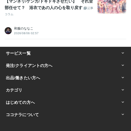
【マンネリ/ケンカ/ドキドキさせたい】 それ全
部任せて？ 浴衣であの人の心を取り戻す
記事
コラム
和服のななこ
2026/08/06 02:57