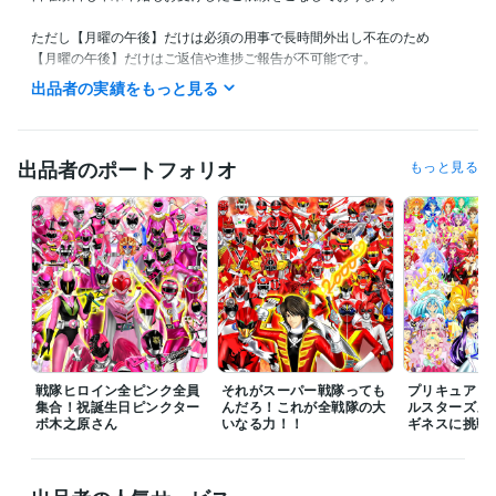
ただし【月曜の午後】だけは必須の用事で長時間外出し不在のため

【月曜の午後】だけはご返信や進捗ご報告が不可能です。

出品者の実績をもっと見る
また私の生活は体調によって夜型だったり昼型だったり変化し不規則で
す。

ご連絡いただいても数時間以上お返事出来ない場合があります。

出品者のポートフォリオ
もっと見る
ご理解いただけますと幸いです。
受賞歴
ネットでイラスト＆コミック公開
プログラミング言語・フレームワーク
COBOL:1年
ビジネス・クリエイティブツール
Adobe Photoshop:20年
Filmora:5年
Excel:10年
PowerPoint:5年
Word:5年
戦隊ヒロイン全ピンク全員
それがスーパー戦隊っても
プリキュア１
集合！祝誕生日ピンクター
んだろ！これが全戦隊の大
ルスターズメ
ボ木之原さん
その他ツール
いなる力！！
ギネスに挑戦
コミックスタジオ:10年
得意分野