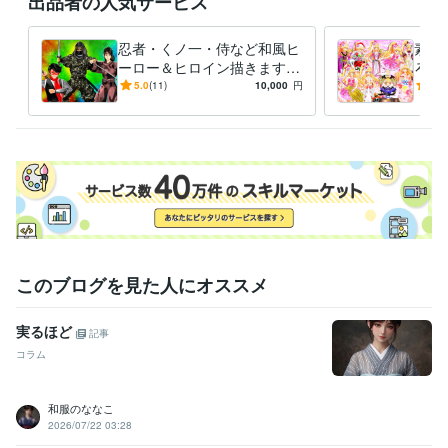
出品者の人気サービス
イラスト作成・漫画制作
イラスト　ロゴ　デザイン　動画　小説
イ
ラスト　ロゴ　デザイン　動画　小説
忍者・くノ一・侍など和風ヒ
素敵
アニメ
コミック
特撮
ゲーム
ーロー＆ヒロイン描きます
ろな
いかなるご指示でもイラスト
ご希
5.0
(11)
10,000
円
5.0
描いてみせます！！！
イラ
このブログを見た人にオススメ
実るほど
記事
コラム
和服のななこ
2026/07/22 03:28