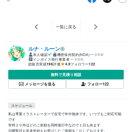
一覧に戻る
ルナ・ルーン
本人確認
機密保持契約(NDA)
未登録
インボイス発行事業者
未登録
総販売実績
196
評価
4.9
フォロワー
122
無料で見積り相談
メッセージを送る
フォロー
122
スケジュール
私は専業イラストレーターで在宅で年中無休です。いつでもご対応可能
です

常時２０件ほどのご依頼を同時進行中なので１日も休まず

日曜祭日も年末年始もお受けしたご依頼をこなしております。
