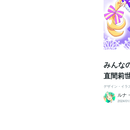
みんな
直間莉
デザイン・イラ
ルナ
2024/01/