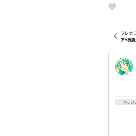
5
フレ☆
ア♥祝誕
スケジ