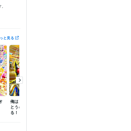
。

っと見る
:5年
イラスト　ロ
オ
俺はこの世の全てなど、
扉開けばファンタジアが
とうの昔に背負ってい
観える！夢が叶う！ルナ
る！！
ルーン誕２０１８