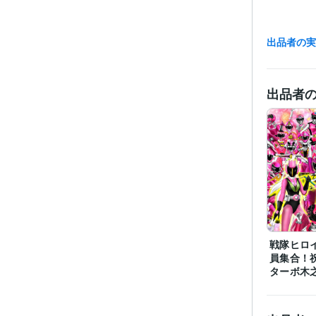
出品者の
受賞
出品者
プログラ
語・フレー
ビジネス・
ティブ
その他
得意
戦隊ヒロ
員集合！
ターボ木