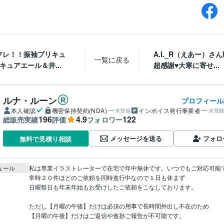
フレ！！振袖プリキュ
A.I._R（えあー）さ
一覧に戻る
キュアエール＆井...
超感謝♥大寒に寄せ...
ルナ・ルーン
プロフィール
本人確認
機密保持契約(NDA)
インボイス発行事業者
未登録
未登
196
4.9
122
総販売実績
評価
フォロワー
メッセージを送る
フォロ
無料で見積り相談
ュール
私は専業イラストレーターで在宅で年中無休です。いつでもご対応可能で
常時２０件ほどのご依頼を同時進行中なので１日も休まず

日曜祭日も年末年始もお受けしたご依頼をこなしております。

ただし【月曜の午後】だけは必須の用事で長時間外出し不在のため

【月曜の午後】だけはご返信や進捗ご報告が不可能です。
