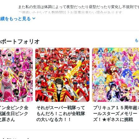
また私の生活は体調によって夜型だったり昼型だったり変化し不規則です
ご連絡いただいても数時間以上お返事出来ない場合があります。

実績をもっと見る
ご理解いただけますと幸いです。
ネットでイラスト＆コミック公開
歴
のポートフォリオ
も
COBOL:1年
ミング言
ムワーク
Adobe Photoshop:20年
Filmora:5年
Excel:10年
PowerPoint:5年
Word
クリエイ
ツール
コミックスタジオ:10年
ツール
イラスト作成・漫画制作
イラスト　ロゴ　デザイン　動画　小説
分野
ゴ　デザイン　動画　小説
アニメ
コミック
特撮
ゲーム
イン全ピンク全
それがスーパー戦隊って
プリキュア１５周年超
祝誕生日ピンク
もんだろ！これが全戦隊
ールスターズメモリー
之原さん
の大いなる力！！
ズ！★ギネスに挑戦