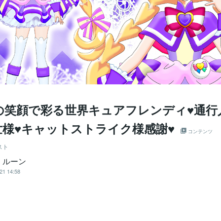
の笑顔で彩る世界キュアフレンディ♥通行
世様♥キャットストライク様感謝♥
コンテンツ
スト
・ルーン
21 14:58