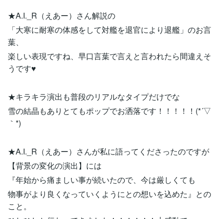
★A.I._R（えあー）さん解説の
「大寒に耐寒の体感をして対艦を退官により退艦」のお言
葉、
楽しい表現ですね、早口言葉で言えと言われたら間違えそ
うです♥
★キラキラ演出も普段のリアルなタイプだけでな
雪の結晶もありとてもポップでお洒落です！！！！！(*´▽
｀*)
★A.I._R（えあー）さんが私に語ってくださったのですが
【背景の変化の演出】には
『年始から痛ましい事が続いたので、今は厳しくても
物事がより良くなっていくようにとの想いを込めた』との
こと。