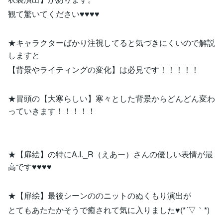
観て驚いてください♥♥♥♥
★キャラクターばかり注視してると気づきにくいので解説
しますと
【背景やライティングの変化】は必見です！！！！！
★冒頭の【大寒らしい】寒々とした背景からどんどん変わ
っていきます！！！！！
★【扉絵】の特にA.I._R（えあー）さんの優しい表情が最
高です♥♥♥♥
★【扉絵】最後シーンののニットのぬくもり演出が
とてもあたたかそうで癒されて気に入りました♥(*´▽｀*)