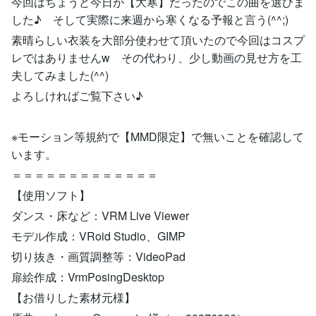
今回はちょうど今日が【大寒】だったのでこの曲を選びま
した♪ そして実際に来週から寒くなる予報と言う(^^;)
素晴らしい衣装を大部分使わせて頂いたので今回はコスプ
レではありませんw その代わり、少し動画の見せ方を工
夫してみました(^^)
よろしければご覧下さい♪
※モーション等規約で【MMD限定】で無いことを確認して
います。
＝＝＝＝＝＝＝＝＝＝＝＝＝
【使用ソフト】
ダンス・床など：VRM Live Viewer
モデル作成：VRoid Studio、GIMP
切り抜き・画質調整等：VideoPad
扉絵作成：VrmPosingDesktop
【お借りした素材元様】