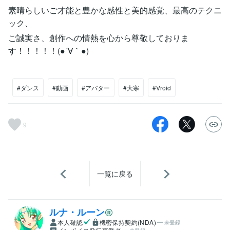
素晴らしいご才能と豊かな感性と美的感覚、最高のテクニ
ック、
ご誠実さ、創作への情熱を心から尊敬しておりま
す！！！！！(●´∀｀●)
#ダンス
#動画
#アバター
#大寒
#Vroid
9
一覧に戻る
ルナ・ルーン
本人確認
機密保持契約(NDA)
未登録