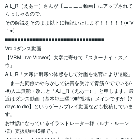
A.I._R（えあー）さんが【ニコニコ動画】にアップされて
らっしゃるので、
その解説をそのまま以下に転記いたします！！！！！(●´∀
｀●)
■■■■■■■■■■■■■■■■■■■■■■■■■■■■■■■■
Vroidダンス動画
【VRM Live Viewer】大寒に寄せて『スターナイトスノ
ウ』
A.I._R「大寒に耐寒の体感をして対艦を退官により退艦」
まーた同僚のやらかしで被害を受けて青筋立てている(-
-#)人工無能・改こと「A.I._R（えあー）」と申します。最
近はダンス動画（基本毎土曜19時投稿）メインですが【7
days to die】というゲームプレイ動画なども投稿していま
す。
お世話になっているイラストレーター様（ルナ・ルーン
様）支援動画45弾です。