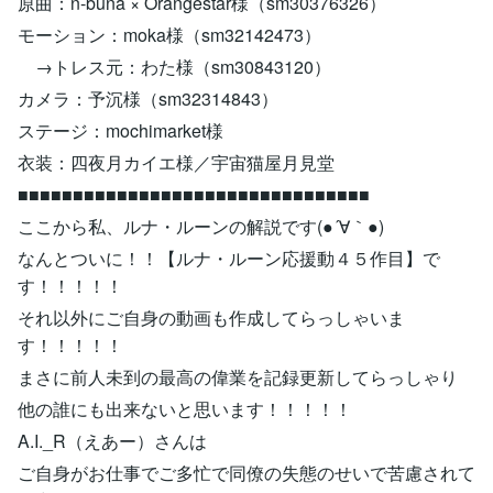
原曲：n-buna × Orangestar様（sm30376326）
モーション：moka様（sm32142473）
→トレス元：わた様（sm30843120）
カメラ：予沉様（sm32314843）
ステージ：mochimarket様
衣装：四夜月カイエ様／宇宙猫屋月見堂
■■■■■■■■■■■■■■■■■■■■■■■■■■■■■■■■
ここから私、ルナ・ルーンの解説です(●´∀｀●)
なんとついに！！【ルナ・ルーン応援動４５作目】で
す！！！！！
それ以外にご自身の動画も作成してらっしゃいま
す！！！！！
まさに前人未到の最高の偉業を記録更新してらっしゃり
他の誰にも出来ないと思います！！！！！
A.I._R（えあー）さんは
ご自身がお仕事でご多忙で同僚の失態のせいで苦慮されて