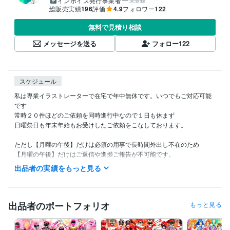
インボイス発行事業者
未登録
総販売実績
196
評価
4.9
フォロワー
122
無料で見積り相談
メッセージを送る
フォロー
122
スケジュール
私は専業イラストレーターで在宅で年中無休です。いつでもご対応可能
です

常時２０件ほどのご依頼を同時進行中なので１日も休まず

日曜祭日も年末年始もお受けしたご依頼をこなしております。

ただし【月曜の午後】だけは必須の用事で長時間外出し不在のため

【月曜の午後】だけはご返信や進捗ご報告が不可能です。

出品者の実績をもっと見る
また私の生活は体調によって夜型だったり昼型だったり変化し不規則で
す。

ご連絡いただいても数時間以上お返事出来ない場合があります。

出品者のポートフォリオ
もっと見る
ご理解いただけますと幸いです。
受賞歴