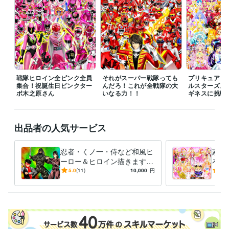
ネットでイラスト＆コミック公開
プログラミング言語・フレームワーク
COBOL:1年
ビジネス・クリエイティブツール
Adobe Photoshop:20年
Filmora:5年
Excel:10年
PowerPoint:5年
Word:5年
戦隊ヒロイン全ピンク全員
それがスーパー戦隊っても
プリキュア１
集合！祝誕生日ピンクター
んだろ！これが全戦隊の大
ルスターズメ
ボ木之原さん
その他ツール
いなる力！！
ギネスに挑戦
コミックスタジオ:10年
得意分野
出品者の人気サービス
イラスト作成・漫画制作
イラスト　ロゴ　デザイン　動画　小説
イ
ラスト　ロゴ　デザイン　動画　小説
忍者・くノ一・侍など和風ヒ
素敵
アニメ
コミック
特撮
ゲーム
ーロー＆ヒロイン描きます
ろな
いかなるご指示でもイラスト
ご希
5.0
(11)
10,000
円
5.0
描いてみせます！！！
イラ