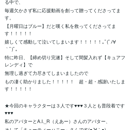
る中で、
毎週欠かさず私に応援動画を創って贈ってくださってま
す。
【月曜日はブルー】だと嘆く私を救ってくださってま
す！！！！！
嬉しくて感動して泣いてしまいます！！！！！｡ﾟ(ﾟﾉ∀
｀ﾟ)ﾟ｡
特に昨日、【締め切り完遂】そして間髪入れず【キュアフ
レンディ】で
無理し過ぎて力尽きてしまいましたので
もの凄く助かりました！！！！！ 超・超・感謝いたしま
す！！！！！
★今回のキャラクターは３人です♥♥♥３人とも普段着です
♥♥♥
私のアバターとA.I._R（えあー）さんのアバター、
そして「キューティーハニー」さんです(●´∀｀●)