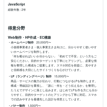
JavaScript
経験年数
:
2年
得意分野
Web制作・HP作成・EC構築
・ホームページ制作
20,000円〜
小規模事業者さま・個人事業主さま向けに、分かりやすく使いやす
いホームページを制作します。

「何を載せればいいか分からない」「初めてで不安」という方もご
安心ください。目的やターゲットを丁寧にヒアリングし、必要な情
報を整理した構成をご提案します。スマホ対応を前提に、見やすさ
と信頼感を大切にしたサイトづくりを心がけています。
・LP（ランディングページ）制作
15,000円〜
商品・サービスの魅力が伝わり、行動につながるLPを制作します。

構成・導線設計を重視し、「誰に・何を・どう伝えるか」を整理し
たうえでデザインに落とし込みます。はじめてLPを作る方にも分か
りやすく、目的やターゲットのヒアリングから丁寧に対応。スマホ
での読みやすさを最優先した設計を得意としています。
・バナー制作
1,500円〜