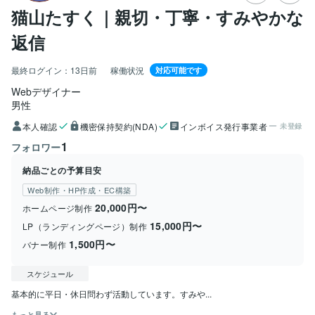
猫山たすく｜親切・丁寧・すみやかな
返信
最終ログイン：
13日前
稼働状況
対応可能です
Webデザイナー
男性
本人確認
機密保持契約(NDA)
インボイス発行事業者
未登録
1
フォロワー
納品ごとの予算目安
Web制作・HP作成・EC構築
20,000円〜
ホームページ制作
15,000円〜
LP（ランディングページ）制作
1,500円〜
バナー制作
スケジュール
基本的に平日・休日問わず活動しています。すみや...
もっと見る