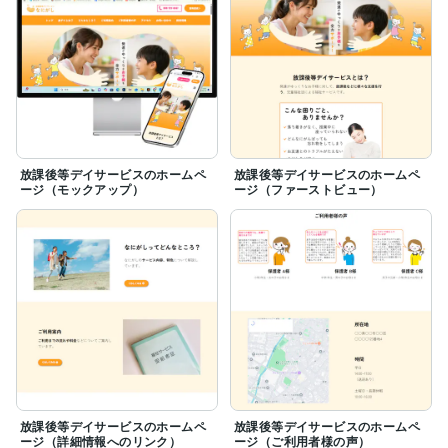
考え、思い切ってWebデザイナーに転職しました。

　Webデザイナーになる前は保育士をしておりまし
た。人の思いに寄り添い、支えることが要となる仕事で
した。子供たちや保護者の方々に少しでも寄り添うこと
ができるよう、話に耳を傾けたり、心境を想像したりし
ていた時のことを忘れることなく、Webデザイナーと
しての活動にも活かしていきたいです。お客様の心境に
寄り添い、ビジネスがうまくいくよう補助するようなお
仕事をしたいと考えております。

放課後等デイサービスのホームペ
放課後等デイサービスのホームペ
　「猫山たすく」というペンネームの「たすく」は
ージ（モックアップ）
ージ（ファーストビュー）
「輔」という漢字が由来となっております。この漢字に
は「支えて助ける」、「補佐する」というような意味が
込められています。少し読みづらいので普段はひらがな
で表記していますが、「輔」という漢字の意味を、自身
のビジネスに対する姿勢として、常に意識しておりま
す。

＜さいごに＞

　多くの出品者がいる中、当ページに関心をお持ちいた
だき、本当にありがとうございます。ご検討の上、ご依
頼いただけましたら幸いです。全身全霊で対応いたしま
すので、何卒よろしくお願い申し上げます。
放課後等デイサービスのホームペ
放課後等デイサービスのホームペ
ージ（詳細情報へのリンク）
ージ（ご利用者様の声）