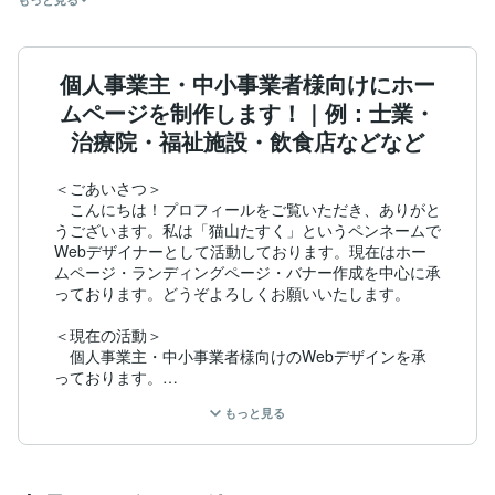
個人事業主・中小事業者様向けにホー
ムページを制作します！｜例：士業・
治療院・福祉施設・飲食店などなど
＜ごあいさつ＞

　こんにちは！プロフィールをご覧いただき、ありがと
うございます。私は「猫山たすく」というペンネームで
Webデザイナーとして活動しております。現在はホー
ムページ・ランディングページ・バナー作成を中心に承
っております。どうぞよろしくお願いいたします。

＜現在の活動＞

　個人事業主・中小事業者様向けのWebデザインを承
っております。

・士業（例：行政書士事務所・社会保険労務士事務所）

もっと見る
・治療院（例：鍼灸院・整体院）

・福祉施設（例：放課後等デイサービス・就労継続支
援）

・飲食店（例：レストラン・菓子店）
