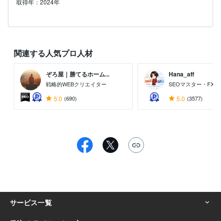
取得年：2024年
関連する人気プロ人材
ぞろ屋｜勝てるホーム...
Hana_aff
戦略的WEBクリエイター
SEOマスター・FX
5.0
(690)
5.0
(3577)