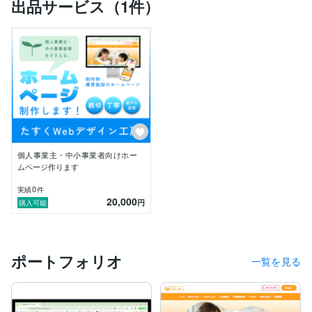
出品サービス（1件）
などなど。これらはあくまで例です。そのほかの業態も
お気軽にご相談ください。

　お作りできるものとしては、

・ホームページ

・ランディングページ（LP）

・バナー

などです。ホームページとランディングページにつきま
しては、基本的にWordpressでの制作を想定していま
す。Studioをはじめとしたノーコードツールにも対応で
きますのでお気軽にご相談ください。

＜これからの活動＞

個人事業主・中小事業者向けホー
　将来的には上記以外にもサービスを追加していけたら
ムページ作ります
と考えており、ゆくゆくはイラスト素材やチラシ、名
刺、パンフレットなども承れるようにしたいなと思って
0
実績
件
20,000
います。

円
購入可能
Webデザインだけでなく、グラフィックデザインにも
強い関心がありますので、この関心・意欲を活かして、
お手伝いできることをどんどん増やしていきたいです。

ポートフォリオ
一覧を見る
＜活動理念＞

　私はこれまでいくつかの職種を経験してきましたが、
かねてよりプログラムやWebなどのIT技術に興味があ
り、学習を積み重ねてきたのを仕事として活かしたいと