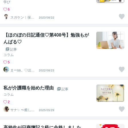
学び
6
スガケン｜採用
2023/08/22
者の心をがっち
り掴む転職術
【ほのぼの日記通信♡第408号】勉強もが
んばる♡
記事
コラム
5
まーsa。♡ほの
2022/08/23
ぼのブログ毎日
配信♡
私が介護職を始めた理由
記事
コラム
2
サナ✨ 〜癒しと
2025/05/29
元気を〜
高校生が日商簿記２級に合格しました。