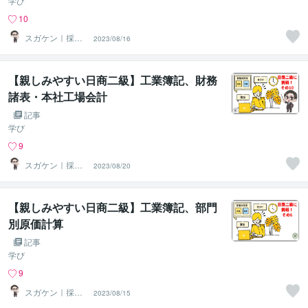
学び
10
スガケン｜採用
2023/08/16
者の心をがっち
り掴む転職術
【親しみやすい日商二級】工業簿記、財務
諸表・本社工場会計
記事
学び
9
スガケン｜採用
2023/08/20
者の心をがっち
り掴む転職術
【親しみやすい日商二級】工業簿記、部門
別原価計算
記事
学び
9
スガケン｜採用
2023/08/15
者の心をがっち