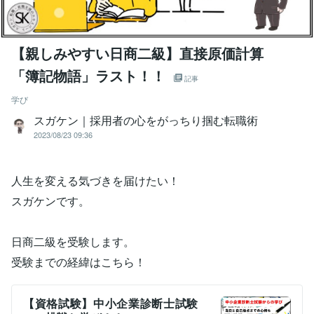
【親しみやすい日商二級】直接原価計算
「簿記物語」ラスト！！
記事
学び
スガケン｜採用者の心をがっちり掴む転職術
2023/08/23 09:36
人生を変える気づきを届けたい！
スガケンです。
日商二級を受験します。
受験までの経緯はこちら！
【資格試験】中小企業診断士試験