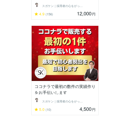
スガケン｜採用者の心をがっちり掴む転職術
12,000
4.9
円
(156)
ココナラで最初の数件の実績作り
をお手伝いします
スガケン｜採用者の心をがっちり掴む転職術
4,500
5.0
円
(10)