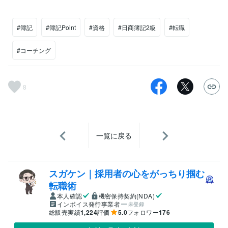
#簿記
#簿記Point
#資格
#日商簿記2級
#転職
#コーチング
8
一覧に戻る
スガケン｜採用者の心をがっちり掴む
転職術
本人確認
機密保持契約(NDA)
インボイス発行事業者
未登録
総販売実績
1,224
評価
5.0
フォロワー
176