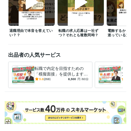
マーケティング / ブランディング
経験年数 : 1年
営業 / 技術営業
経験年数 : 1年
経営・マネジメント / 事業企画・事業開発
経験年数 : 3年
管理 / 総務
経験年数 : 3年
人事 / 中途採用
経験年数 : 3年
退職理由で本音を答えてい
転職の求人応募は一社ず
電飾するかど
い？？
つ？それとも複数同時？
迷っている方
職歴
医療機器メーカー
2011年3月 ~ 2018年2月
工業系メーカー
2018年3月 ~ 2019年3月
医療系ベンチャー
2019年4月 ~ 2021年12月
出品者の人気サービス
個人事業主
2022年1月 ~ 現在
転職で内定を目指すための
キャ
資格・検定
「模擬面接」を提供します 5
フル
第三種電気主任技術者
取得年 : 2015年
0業種以上4000時間を超える
たい
5.0
(268)
8,500
円
/60分
5.0
放射線取扱主任者
取得年 : 2013年
転職支援の実績でお悩みを解
を、
決
手伝
ビジネス・クリエイティブツール
Excel:20年
Google スプレッドシート:15年
Google ドキュメント:15年
PowerPoint:20年
Word:20年
一太郎:7年
freee:2年
SAP:2年
勘定奉行:2年
弥生会計:2年
Google Analytics:5年
Salesforce:3年
SATORI:2年
Wrike:3年
ChatGPT:2年
Filmora:1年
Canva:3年
Vyond:3年
Jw_cad:3年
得意分野