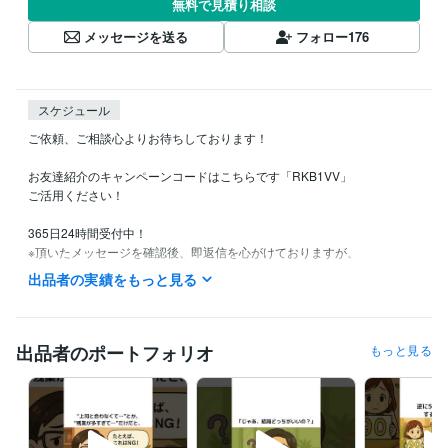
無料で見積り相談
メッセージを送る
フォロー
176
スケジュール
ご依頼、ご相談心よりお待ちしております！

お友達紹介のキャンペーンコードはこちらです「RKB1VV」

ご活用ください！

365日24時間受付中！

※頂いたメッセージを確認後、即返信を心がけておりますが、

以下の場合は返信が遅くなる場合があります。

出品者の実績をもっと見る
あらかじめご了承いただけますと幸いです。

・就寝中（家庭の都合で就寝時間が早い場合があります。翌朝なるべく
早々にお返事致しますのでご了承ください。）

・土日祝

出品者のポートフォリオ
もっと見る
・外出中

・仕事中

・その他、メッセージに気づけなかった場合
経験職種