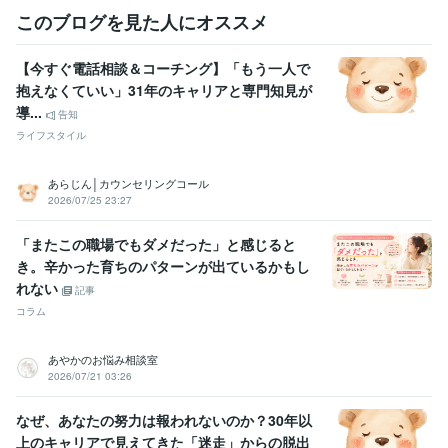
このブログを見た人にオススメ
学習指導・資格・キャリア相談
職務経歴書・履歴書の作成サポート
面接対策の台本作り
志望動機・自己PR・退職理由の作成支援
仕事
人間関係
【今すぐ電話相談＆コーチング】「もう一人で
オンラインレッスン・習い事
転職活動に必須の模擬面接！
コーチン
抱えなくていい」31年のキャリアと専門知見が
グで目標管理！
導...
告知
学歴
ライフスタイル
某大学
2009年3月 ~ 2011年2月
あらじん│カウンセリングコール
2026/07/25 23:27
「またこの職場でもダメだった」と感じると
き。辛かった育ちのパターンが出ているかもし
れない
記事
コラム
あやかのお悩み相談室
2026/07/21 03:26
なぜ、あなたの努力は報われないのか？30年以
上のキャリアで見えてきた「迷走」からの脱出