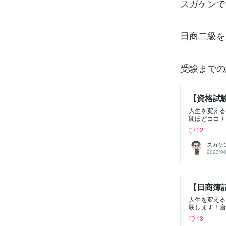
スガケンで
日商二級を
受験までの
【資格試
人生を変える
間ほどココナ
のお仕事は全
12
の一つに中小
で二年目です
スガケ
目の受験は決
2023/08
政策の科目合
年受からない
財務会計がマ
しよかったら
【日商簿
るので、私の
って文字に残し
人生を変える
日～自己採点
験します！唐
強中から困っ
士試験の試験
ります。若い
13
です。私は転
はある程度予