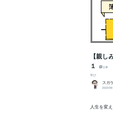
【親し
１
記事
学び
スガ
2023/08/
人生を変え