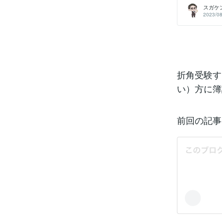
バックオフィ
たかわかりま
スガケ
ことがありま
┗長い。とに
2023/08
もあります。
~15時と二
らい役立つ資
技術者を持っ
を受験する目
って難易度の
点です。私が
た！簿記の教
書 日商二級
ると思いま
折角受験す
に、、、なる
ありましたら
い）方に簿
も大丈夫です
前回の記事