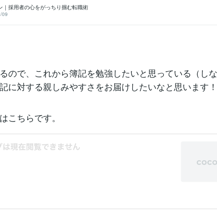
ス系の転職を希望される方には簿記の資格取得をおすすめする
せんが、多少以上に効果があったと思っています。 ・飽きる
ン｜採用者の心をがっちり掴む転職術
す。おすすめするにあたって、私も取得しておこうという意図
かく長いです。フルで受験すると9時50分~17時10分、9時50分
/09
経理は部門の責任者をしていたこともあるので、実務にどのく
日間がっちりです。私は第一種放射線取扱主任者と第三種電気主任
格なのかを見定めるという目的もあります。ですので簿記二級
ているので（どちらも受験は10年ほど前）、試験時間が多少長
的は①中小企業診断士試験のため②取得をおすすめするにあた
確認③企業の実務にどのくらい役立つか確認するため この三
使うテキストはこちら！（問題集は別途）「みんなが欲しかっ
科書 日商二級 工業簿記」「みんなが欲しかった！簿記の教科
 商業簿記」こちらを使って勉強していきます！今後不定期にな
すが、簿記の勉強の様子をお届けしようと思いますので、参考
るので、これから簿記を勉強したいと思っている（し
かわかりませんが、書いていきます！何か聞いてみたいことが
是非お気軽にメッセージ下さい！一緒に勉強はじめますとかで
記に対する親しみやすさをお届けしたいなと思います
！喜びます(笑)こんなサービスを提供しています。
はこちらです。