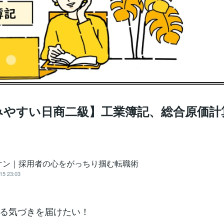
みやすい日商二級】工業簿記、総合原価計
ケン｜採用者の心をがっちり掴む転職術
15 23:03
る気づきを届けたい！