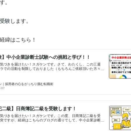
す。
受験します。
経緯はこちら！
験】中小企業診断士試験への挑戦と学び！！
気づきを届けたい！スガケンです。さて、わたくし、この三週
ラでの活動を制限しておりました（もちろんご依頼頂いた方々
力対応致しましたよ！）。大きな理由が二つあるのですが、そ
企業診断士試験の受験があります。実は去年も受験していたの
。そして自己採点の結果、来年の受験もほぼ確定したので三回
ン｜採用者の心をがっちり掴む転職術
定的です！(笑)とはいえ、一年目は経営と法務、二年目は経済と
/07
格（予定）を勝ち取ったので、成長はしていると思います！来
と大変なので、来年は命がけです、、、今回は情報システムと
ジでしんどかったです。受けたみなさんいかがでしたか？？も
メッセージ下さい！今回の受験を通じて分かったことが色々あ
記二級】日商簿記二級を受験します！
備忘録として、またどなたかのお役に立つかもしれない事を祈
ていきたいと思います。 &lt;当日～自己採点編&gt; まず試験当
気づきを届けたい！スガケンです。この度、日商簿記二級を受
までの気づきです。・長丁場なので体が痛くなる ┗これは勉
突ですが、経緯はこちらのブログの通りでして、中小企業診断
ていたのですが、首から腰にかけて長時間座っていると痛くな
科目の内、財務会計に関する知識に深みをつけることが主目的
頃はずっと座っていても大丈夫だったのにしんどいです。これ
職したいなぁと思っている方のサポートをしているのですが、
想がついたので、座布団を持参しました。どれだけ効果があっ