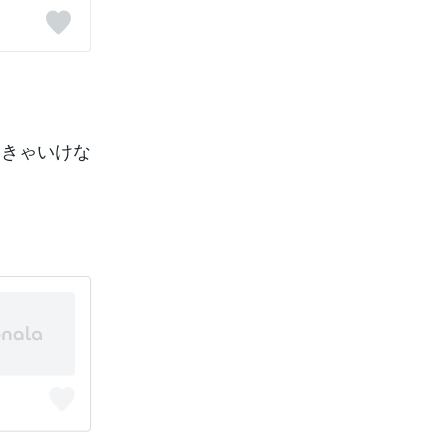
なきゃいけな
！