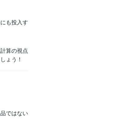
中にも投入す
価計算の視点
ましょう！
成品ではない