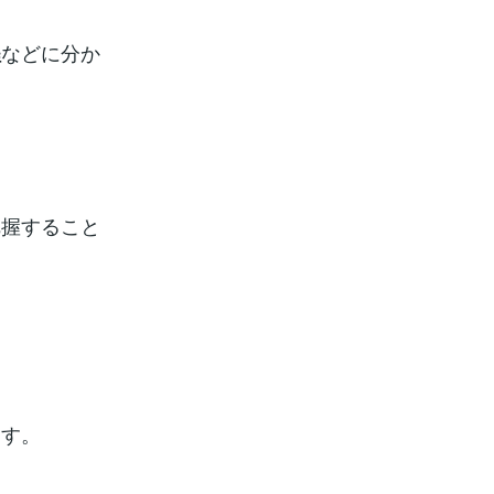
などに分か
程
把握すること
ます。