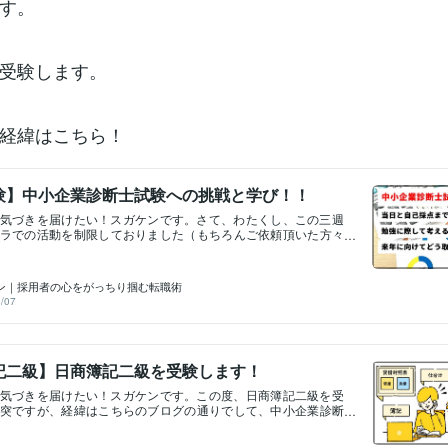
す。
受験します。
経緯はこちら！
験】中小企業診断士試験への挑戦と学び！！
気づきを届けたい！スガケンです。さて、わたくし、この三週
ラでの活動を制限しておりました（もちろんご依頼頂いた方々
力対応致しましたよ！）。大きな理由が二つあるのですが、そ
企業診断士試験の受験があります。実は去年も受験していたの
。そして自己採点の結果、来年の受験もほぼ確定したので三回
ン｜採用者の心をがっちり掴む転職術
定的です！(笑)とはいえ、一年目は経営と法務、二年目は経済と
/07
格（予定）を勝ち取ったので、成長はしていると思います！来
と大変なので、来年は命がけです、、、今回は情報システムと
ジでしんどかったです。受けたみなさんいかがでしたか？？も
メッセージ下さい！今回の受験を通じて分かったことが色々あ
記二級】日商簿記二級を受験します！
備忘録として、またどなたかのお役に立つかもしれない事を祈
ていきたいと思います。 &lt;当日～自己採点編&gt; まず試験当
気づきを届けたい！スガケンです。この度、日商簿記二級を受
までの気づきです。・長丁場なので体が痛くなる ┗これは勉
突ですが、経緯はこちらのブログの通りでして、中小企業診断
ていたのですが、首から腰にかけて長時間座っていると痛くな
科目の内、財務会計に関する知識に深みをつけることが主目的
頃はずっと座っていても大丈夫だったのにしんどいです。これ
職したいなぁと思っている方のサポートをしているのですが、
想がついたので、座布団を持参しました。どれだけ効果があっ