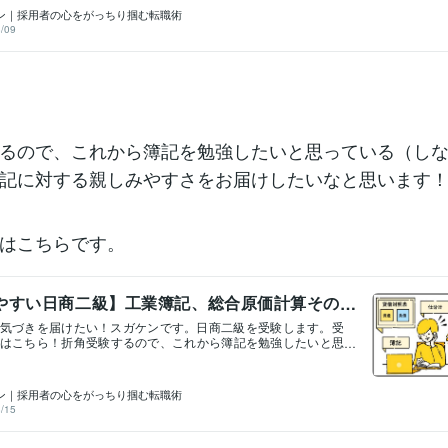
ス系の転職を希望される方には簿記の資格取得をおすすめする
せんが、多少以上に効果があったと思っています。 ・飽きる
ン｜採用者の心をがっちり掴む転職術
す。おすすめするにあたって、私も取得しておこうという意図
かく長いです。フルで受験すると9時50分~17時10分、9時50分
/09
経理は部門の責任者をしていたこともあるので、実務にどのく
日間がっちりです。私は第一種放射線取扱主任者と第三種電気主任
格なのかを見定めるという目的もあります。ですので簿記二級
ているので（どちらも受験は10年ほど前）、試験時間が多少長
的は①中小企業診断士試験のため②取得をおすすめするにあた
確認③企業の実務にどのくらい役立つか確認するため この三
使うテキストはこちら！（問題集は別途）「みんなが欲しかっ
科書 日商二級 工業簿記」「みんなが欲しかった！簿記の教科
 商業簿記」こちらを使って勉強していきます！今後不定期にな
すが、簿記の勉強の様子をお届けしようと思いますので、参考
るので、これから簿記を勉強したいと思っている（し
かわかりませんが、書いていきます！何か聞いてみたいことが
是非お気軽にメッセージ下さい！一緒に勉強はじめますとかで
記に対する親しみやすさをお届けしたいなと思います
！喜びます(笑)こんなサービスを提供しています。
はこちらです。
やすい日商二級】工業簿記、総合原価計算その
気づきを届けたい！スガケンです。日商二級を受験します。受
はこちら！折角受験するので、これから簿記を勉強したいと思
なきゃいけない）方に簿記に対する親しみやすさをお届けした
ます！前回の記事はこちらです。工業簿記六回目の本日はこち
価計算その１ 個別原価計算では製造の依頼があって製造指図
ン｜採用者の心をがっちり掴む転職術
その指図書ごとに原価を計算しました。一方で総合原価計算は
/15
る期間（通常一か月）に完成した製品の原価をまとめて計算し
総合原価を完成品量で割ることによって1個あたりの製品原価を
簡単に言うと、一か月で1000個作りました！全部で100円かか