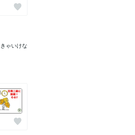
なきゃいけな
！