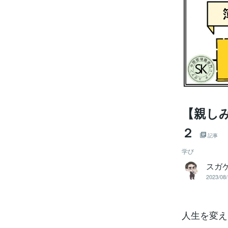
【親し
２
記事
学び
スガ
2023/08/
人生を変え