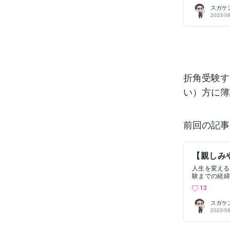
バックオフィ
たかわかりま
スガケ
ことがありま
┗長い。とに
2023/08
もあります。
~15時と二
らい役立つ資
技術者を持っ
を受験する目
って難易度の
点です。私が
た！簿記の教
書 日商二級
ると思いま
折角受験す
に、、、なる
ありましたら
い）方に簿
も大丈夫です
前回の記事
【親しみ
１
人生を変える
験までの経緯
っている（し
13
いなと思い
ら！ 総合原
スガケ
書を発行し、
2023/08
まとまりのあ
た後、完成品
計算します。