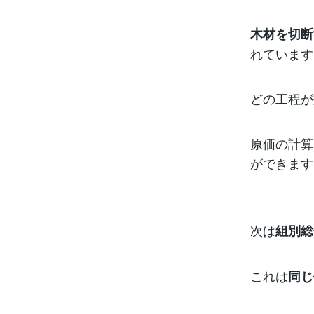
木材を切断
れています
どの工程が
原価の計算
ができます
次は
組別総
これは
同じ