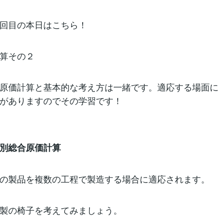
あ一個作るのに10円かかったね！ (1000/100=10)こんな考え
原価計算のポイントは二つあります。まずは製造原価を直接材
に分類することです。なぜこの分類が必要かというと、直接材
七回目の本日はこちら！
では原価の発生が異なる、考え方が異なるからです。直接材料
始点ですべて投入する。」という表現をしますが、製品を作り
点）に完成までに必要な材料がすべて投入されると考えます。
を加工していっても直接材料費が増えるわけではありません。
計算その２
は加工が進むにつれてどんどん膨らんでいく原価と考えます。
を作るという始点では加工費はゼロ円ですが、加工が進むにつ
かかり、完成まで8時間（１日）かかったとすると1日分の賃金
て計上されます。ここで、ワンポイント！メーカーにお勤めの
原価計算と基本的な考え方は一緒です。適応する場面
がありますのでその学習です！
別総合原価計算
の製品を複数の工程で製造する場合に適応されます。
製の椅子を考えてみましょう。