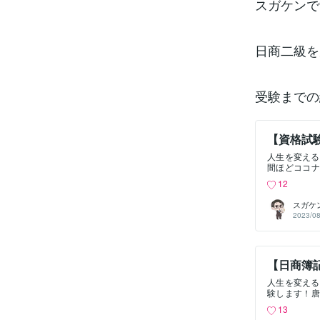
スガケンで
日商二級を
受験までの
【資格試
人生を変える
間ほどココナ
のお仕事は全
12
の一つに中小
で二年目です
スガケ
目の受験は決
2023/08
政策の科目合
年受からない
財務会計がマ
しよかったら
【日商簿
るので、私の
って文字に残し
人生を変える
日～自己採点
験します！唐
強中から困っ
士試験の試験
ります。若い
13
です。私は転
はある程度予