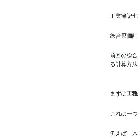
りました！じゃ
方です。総合
料費と加工費
工業簿記
料費と加工費
費は「工程の
始める時（始
つまり、製品
総合原価
一方で加工費
これから製品
れて加工費が
が加工費とし
前回の総合
方は違和感を
る計算方法
まずは
工程
これは一つ
例えば、木