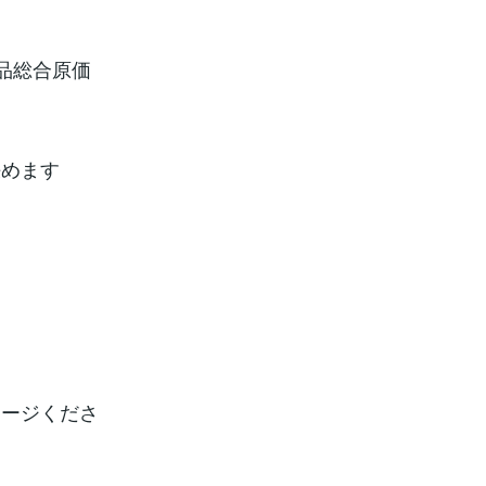
品総合原価
決めます
セージくださ