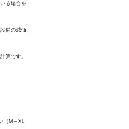
ている場合を
や設備の減価
価計算です。
（M～XL