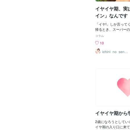
ど中々出来ないんです
てみると、息子、小さ
イヤイヤ期、実
に育ててきてしまって
イン」なんです
学生になってからは、
ントや宿題、勉強、サ
「イヤ!」しか言って
の生活において私が管
帰るとき、スーパーの
息子は小さい頃から積
だ泣かれて困ってしま
コラム
するタイプではなく、
本当にお疲れさまです
10
下手でした。イヤイヤ
年、1〜2歳児のクラ
穏やかでのんびり屋さ
ましたが、「イヤイヤ
ichini_no_sense
に言われるまま従って
i
いうお話、本当によく
みの宿題など、声をか
子だけなんじゃないか
にやっていることも多
悪いんじゃないか、そ
環境でしたので、「失
しまう方も多いです。
です。なぜって自分で
さい。イヤイヤ期って
さんが計画を立て、声
持ちが芽生えてきたよ
緒にやってくれる（も
もかわいい成長のサイ
方が熱心にやっている
ヤ」の裏には、「本当
うちはそれで良かった
った」「自分でやって
学生になって２年生に
う、その子なりの小さ
迎え、問題が次から次
あります。現場でよく
た。今まで水面下にあ
イヤイヤ期から
ちょっとしたコツ選ん
えする?しない?」で
2歳になろうとしてい
服と赤いお洋服、どっ
イヤ期の入り口に来て
てみると、意外とすん