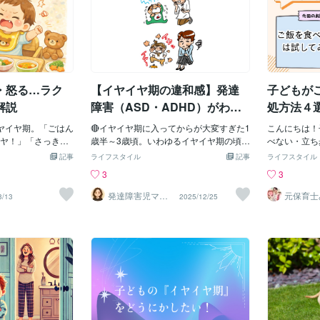
れはいらない」と昨日は好き！と食べて
に、誰でも必ず訪れ
感じている方の 参
中はとってもデリケートな場所。いきな
中です🐾
けを始めたん
いたものを急に食べなくなることも多々
専門的な言葉では
。
り硬い歯ブラシを入れられたら、誰だっ
ことで、子ど
ありました。これがイヤイヤ期です。イ
びます。 おそら
てビックリしてパニックになりますよ
できるように
ヤイヤ期とは自分の気持ちを通そうとし
第二次反抗期」は
ね。でも、0歳の頃からお風呂のリラック
ら 食事の時
たり、自己主張が強くなることを言いま
思います。なんだ
スした時間にお口周りや歯茎を優しく触
一つ。食べた
す。なので１番大切なことは『否定しな
ているんじゃない
られることに慣れておくと、「口を触ら
せようとして
い！』です。ですよね（笑）時間がない
・怒る…ラク
【イヤイヤ期の違和感】発達
子どもが
そうです。あの皆
れる＝怖くない」とインプットされま
ばかり。そこ
時や余裕のない時は特に無理です。私も
す。【保育現場でも実感し
食べてからど
解説
障害（ASD・ADHD）がわか
処方法４
初めはイライラしてしまうこともありま
方法です。一
るまで①
した。でも少しの工夫と声掛けを変えた
ヤイヤ期。「ごはん
🔴イヤイヤ期に入ってからが大変すぎた1
「もう一口」
こんにちは！
ら、イライラすることも子供が癇癪を起
ヤ！」「さっきま
歳半～3歳頃。いわゆるイヤイヤ期の頃の
なりました。
べない・立ち
こすことも減りました。ポイントは・肯
に…」毎食ぐった
子育てが本当にしんどかった…まだ、息
けで、その後
さんの食事問
記事
ライフスタイル
記事
ライフスタイル
定・選択・見通しです。●「にんじん食べ
日は👉 イヤイヤ期
子に障害があるとは知らずに子育てをし
とが多いので
毎日のことだ
3
3
たくない！」→「そっか、にんじんさん
ればいい？を栄養
ていたイヤイヤ期には育てにくさを感じ
く、ストレス
思います。今
嫌だよね。 大きいにんじんと小さい
します。■まず知っ
つつも、「子育てとはこんなもの」で、
りました。 
時の対処方法
発達障害児ママ
元保育士
3/13
2025/12/25
にんじんどっち食べる？１個食べたらお
＊さくら＊（3児
生〜子ど
期に食べなくなる
きっと子どもが大きくなったら楽になっ
振り返ると、
す。１つ目は
の元毒親）
顔にする
しまい」●「お菓子食べたい」→「そっ
 自分で決めたい✔
ていくだろうと思っていた。その育てに
てについて多
まの意味で１
か、お菓子美味しいもんね。 どのお菓
 気分が最優先とい
くさというのが日常生活でたくさんあっ
どもが「イヤ
ことです。栄
子が好き？タイマーが鳴ったら食べよう
ない」のではな
たけど、その中でも一番困っていたのが
なく自己主張
事のマナーと
か」まずは嫌なことしたいことを復唱し
びたい」が強くなって
外出だった。息子は18歳になった今でも
ようになった
あるかと思い
ます。復唱するだけで、・話を聞いても
ある困りごと・急に
自分に必要のない外出はしようとしない
のは、こうし
これならでき
らえた・わかってくれたと肯定されてい
なものしか食べな
んだけど、イヤイヤ期の嫌がりようが、
した。 親も
多いです。子
る気分になり、落ち着いて話をすること
落とす・怒ってひ
ひどかった。それはそれはひどかった。
りますが、そ
敏感で、大人
が増えます。そして選択とは、２〜３歳
“成長している
そして、だんだん自己主張するようにな
の子は成長し
のでも子ども
は選ぶのが好きです。「〇〇と△△どっ