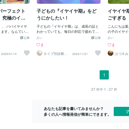
イヤイヤ期のごはん
ってくると、こだわりや癇癪も見られる
していました
い…」「変な
ち？」と選べるだけで、「自分で選ん
る×「これ食べて」〇
ようになっていく💦息子は外に出るのが
ばいいの？」
す。特に緑の
だ！」と満足感が得られます。最後は見
パーフェクト
子どもの『イヤイヤ期』をど
イヤイヤ
にする？」小さな
嫌だとわかっていても、買い物とか、病
談ください。
り、味が独特
満足度が上がりま
院とか、親の都合でどうしても行かない
られるはずで
人のはなんで
、究極のイヤ
うにかしたい！
ごすぎる
るイヤイヤ期はムラ
といけないときがある。中でも、買い出
舌では、感じ
は少なめ✔ おかわ
」、 パパイヤイヤ
しに息子を連れて行くのが本当にしんど
子どもの『イヤイヤ期』は、成長の証と
とですね。な
こんにちは葉
験を積む方が大切で
ります。なんていう
くて💦機嫌のいい日には、別人のように
わかっていても、毎日の対応で疲れてし
終わり！これ
の子のイヤイ
切るダラダラ食べは
パパ＝不可侵」。
大人しいこともあったけど、いつ機嫌が
まうこともありますよね。この時期の子
『自分で食べ
験して大人る
記事
占い
記事
占い
0分で終了👉 食べな
G、近寄るだけで
悪くなるかわからないから、毎回覚悟を
どもは、自分でやりたい気持ちが強くな
児・４歳児以
ヤ期の子供っ
2
2
ハリがつくと、次
わんばかりの険し
決めて外へ出た。スーパーに着いたばか
り、思い通りにならないと「イヤ！」と
園でも家でも
そして、赤ち
。④ 反応を薄くす
しての威厳を見せ
りなのに「早く帰ろー！」と泣いたり、
主張します。そんなときは、とりあえず
かずをお皿に
ので力が結構
タイプ別診断マ
はづきみ
2025/01/14
2024/11/21
スター ほのか
応が欲しい」場合
お風呂というハー
叫んだりする。スーパーの子供用のカー
「こうしたかったんだね」と受け止めて
い食べる？」
いりますね。
✔ 淡々と片づける
。第一ラウンド：
トに乗ることも拒むし、やっと乗ったと
みましょう。また、選択肢を与えるが有
このくらい食
うしてこうな
方が効果的です。⑤
はパパと一緒にお
思ったら、じっとしていれなくて無理や
効なときもあります。「赤い靴と青い
聞いてあげて
ちゃんと聞い
で食べなかった日
声をかけた瞬間か
り降りようと暴れる「危ない！座っ
靴、どっちを履く？」と聞くと、決めて
てしている保
て思っていた
1
つまいも✔ ヨーグル
全開。「ぎゃーー
て！」って注意するけど聞いちゃいない
くれることもあります。また、納得がい
す。でも自分
ｗなんせ宇宙
補えばOK。1食で
意思表示。そのま
💦 ベビーカーも同じように嫌がってた
くまで『イヤイヤ』してもらうのも一つ
で、・自分で
う。私たちも
です。■やらなくて
ジタバタさせて、
し、 抱っこしても、のけぞって嫌がる
の手です。とにかく無理をせず、ゆった
想い・食べら
ています。お
27
件中
1 - 27
件
入れる× 長時間座
ない状態に。仕方
し、 手をつないで歩こうとすると、立
りした気持ちでいたいですね。
る力が育って
大きくなるま
他の子と比べるイヤ
パパ先に入ってく
ち止まって泣く。とにかく、なんとして
決められる嬉
人々。大変だ
ずっと続くわけでは
室へ。湯船につか
でも早く家に帰りたい息子だった。そん
めに言ってし
まで大きくな
あなたも記事を書いてみませんか？
｜イヤイヤ期のごは
ました。 「これ、
な息子の対応をしつつ買い物をしたら、
でも何回も繰
くれた大人が
ブ
多くの人へ情報発信が簡単にできます。
……」第二ラウン
わたしは冬でも汗だくになり疲れ果てて
れる量を認識
らもっと実家
が変わる？入浴中
帰宅💦買い物を諦めて帰ったこと
す！３つ目は
たりとかも出
てきたのは、さら
える
いたのですが