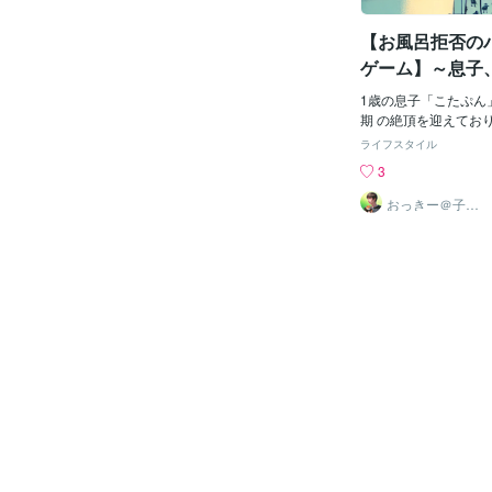
証”でもあります。■
対応法5つ① 選ばせ
【お風呂拒否の
「ごはんとパンどっち
選択肢を渡すだけで、
ゲーム】～息子
す。② 量を少なくす
イヤを極める～
が大きい時期。✔ 最初
1歳の息子「こたぷん
り制“食べられた”経
期 の絶頂を迎えてお
す。③ 食事時間を区
か、最近のテーマは「
ライフスタイル
悪循環に。👉 20〜3
抱っこNG、遊びもN
3
くても切り上げるメリ
「パパが悪い！」と言
の食事で食べることも
い表情。それでも親と
おっきー＠子育
て応援レッサー
る落とす・遊ぶは「反
たいわたし、無謀にも
も。大きく叱るより、
ドルに挑んでみました
✔ 落ち着いて伝える
パパ、単独出場「今日
おやつで調整する食事
風呂に入ろうか？」と
は、✔ おにぎり✔ さ
ら、イヤイヤスイッチ
トなど“補食”で栄養を
ー！」と全力で拒否の
完璧にしなくて大丈夫
ま腕をバタバタ、足を
いいこと× 無理に口に
抱っこすらさせてくれ
らせる× 毎回怒る× 
がないので、「まあ、
イヤ期は“通過点”。
るね……」と一人で浴
ありません。■まとめ
りながら心の中で思い
ん
ただの孤独な入浴やん
ド：ママの登場で流れ
にリビングから聞こえ