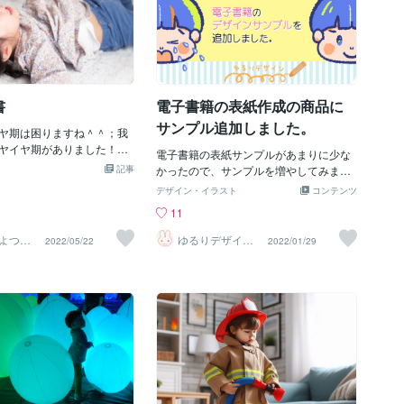
書
電子書籍の表紙作成の商品に
サンプル追加しました。
ヤ期は困りますね＾＾；我
ヤイヤ期がありました！保
電子書籍の表紙サンプルがあまりに少な
にも「私が」「自分で」
記事
かったので、サンプルを増やしてみまし
３つの言葉で悩みました。
た。サンプルですので、実際には存在し
デザイン・イラスト
コンテンツ
通勤が、、、こっちがやっ
ない架空の本です。こんな本があったら
11
こぼしちゃうじゃんと心の
読みたいなーと思いつつ作ってみまし
ませんでしたか？私は、心
た。イヤイヤ期エピソードは実際にあっ
よつ
ゆるりデザイン
2022/05/22
2022/01/29
いたので顔がとっても怖か
＠夏季休暇中
たものです。（今でもあります）他に
います＾＾；やっぱり親も
も・ガス警報器を鳴らしたいと号泣・夜
うしても、怒りは起こりま
中に起きて、朝じゃない！と号泣・無限
く考えてくださいその怒り
エレベーター昇降・無限エスカレーター
が原因ですか？実は、違う
昇降・閉店後のドーナツ屋の前でラーメ
す。子供に対して、イライ
ン食べたいと号泣などなど。毎日が理不
ょっと一呼吸置いてみてき
尽すぎる！
にありますよどうしても、
しまったら、どうぞ、1分で
話くださいね＾＾今日も読