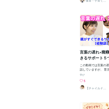
保育・子育ての
気づいた時に心から満
相談相手 RyU先
実際に、2歳児クラ
生
んですよね。これって
時には、時期もぴった
恋愛やダイエット、仕
ラスの保護者の方から
のに言えること。だか
した。 しかし、そん
私じゃなくていい。完
い「イヤイヤ期」です
てもいい。「今日も笑
分の感情や気持ちとい
その一つだけでも十分
達をしていく大切な時
思えたら明日もまた幸
今回はそんなイヤイ
ます😊
楽しんで過ごす為の、
紹介します。 あ、ち
期の子どもとの関わり
言葉の遅れ×癇
機会に記事に出来たら
で、そちらも楽しみに
きるサポート５
ればと思います。
はい、みんさんこんに
この動画では言葉の遅
関わる全ての人が「子
話していますが、 育
く、ちょっと肩の力を
お悩みに合わせて も
学び
われる」ようにサポー
イスをお伝えできます
5
保育士のRyU先生で
か出てこない…」 「
を持ち、現場勤務経験
接したらいいの？」 
【チャイルドカ
ウンセラー】佐
談ができるのはココナ
親御さんへ。 今回は
野あや
ト形式での育児相談で
際に試し、 効果を感
たの悩みや不安、課題
紹介します！ 自治体
らいますので、良けれ
でできる遊び・関わり
それでは、本題に入
り入れられる方法をお