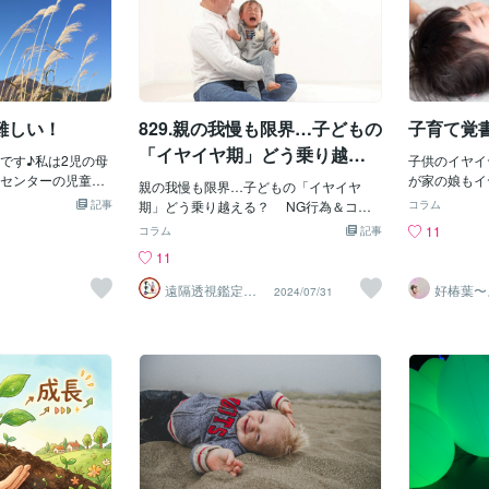
難しい！
829.親の我慢も限界…子どもの
子育て覚
「イヤイヤ期」どう乗り越え
aです♪私は2児の母
子供のイヤイ
る？
センターの児童指
が家の娘もイ
親の我慢も限界…子どもの「イヤイヤ
族構成は・・☆猫
育園に行く時
記事
期」どう乗り越える？ NG行為＆コツ
コラム
さん☆HSC傾向が
「できるの」
を保育士に聞く 子どもは2歳ごろになる
11
コラム
記事
中学3年生長男☆将
ないですか？
と、親の言うことに対して「イヤ」とい
11
ている中学１年生
た方が早いよ
う返事を繰り返すようになります。この
種猫（オス）。私
声が漏れてい
ように、子どもがイヤという返事を繰り
遠隔透視鑑定
好椿葉〜
1
2024/07/31
全般が大好き♪趣
の声が漏れて
師・すずか✡
ば〜
返す時期は「イヤイヤ期」と呼ばれてお
賞♪このブログで
ったのがと思
り、「魔の2歳児」という言葉があるくら
た子育て（現在進
人なので、ど
い、子育てをする上で大きなハードルに
せん）や発達障害
す！でも、よ
なっているケースも多いのだそうです。
猫やピアノについ
は、、、子供
毎日のように子どもからイヤイヤ言わ
いていきたいな～
ことが多いで
れてしまうと、親は「どうやって接した
さて・・記念すべ
ラする前にち
らいいの？」とイライラしたり、不安な
いての「見守るこ
っと原因は他
気持ちになったりしてしますよね。イヤ
近本当に良くこの
イライラして
イヤ期の子どもに対して、どのように接
分かっちゃいるけ
いいのでお電
するとよいのでしょうか。保育士の白井