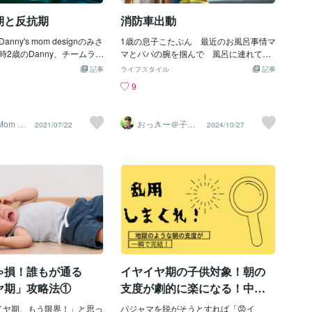
、ありがとうございました
期と反抗期
消防車出動
ny's mom designのみさ
1歳の息子こたぷん 最近のお風呂事情マ
時2歳のDanny、チームラボ
マとパパの腕を掴んで 風呂に連れてく
写真です。この時はまさに
ひとりでも欠けるとギャン泣き一回体験
記事
ライフスタイル
記事
真っただ中。自分の好きな
しましたが ずーーっと根に持ってるの
9
ないとイヤイヤ！寄り道で
か床に這いつくばって泣き叫ぶ頭と身体
イヤ！とにかく何でも思い
を強引に洗ってお風呂から出しましたが
いとイヤイヤ！きっとイヤ
その後はどうも嫌われたよう、、、とい
Mom De
おっきー＠子育
2021/07/22
2024/10/27
されている方も多いのでは
うわけで リクエストを受けざるを得な
て応援レッサー
か。私も最初はそうでし
い状況３人でお風呂にザブーン最近ハマ
のイヤイヤ期かと…ついに
ってる遊びがある以前からシャワーのボ
かと…イヤイヤ言われるた
タンが押せるようになり出したり止めた
ママもイヤイヤ期いや
りできちゃうこたぷんいつもママ・パパ
って感じでしたね笑なんで
目掛けてお湯をぶっかけてくるしかも
振り返ろうと思ったかとい
「キャー」奇声を上げながら憎めない笑
なった我が子は反抗期なの？
顔それを回避すべく始めたのが壁に泡を
たりが強い。当時のキー
つける作戦できるだけ手の届く範囲でた
感覚が似ていることに気づ
くさんつけるこたぷんに 「あれを消し
あの時私はどうしてたかな
て！」というとシャワーを持って上手に
ら言うと、はじめはいやな
消していくそれを嬉しそうに任務遂行す
ゃ損！誰もが通る
イヤイヤ期の子供対象！朝の
ね～ってDannyのイヤイ
るこたぷん将来の選択肢に消防士が加わ
ヤ期」攻略法①
支度が劇的に楽になる！中毒
落ち着いてきたらじゃぁど
った瞬間でした
的方法💀
どうしたらいいかな～ゆる
ヤイヤ期、もう限界！」と思っ
パジャマを脱がそうとすれば「😡イ