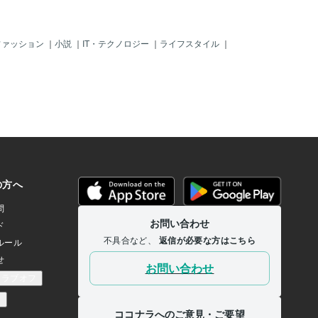
ちらの両親にも会っていま
え、同じ日なんてないし会
言っても、私の日常はあり
ちょっと愚痴っぽいブログ
ファッション
｜
小説
｜
IT・テクノロジー
｜
ライフスタイル
｜
いました(^^)でもこんなに
る時間。私の姿が見えない
する我が子。すやすやと眠
、私に内緒でアイスを食べ
大切です。今日は金曜日！
お過ごしください！では～