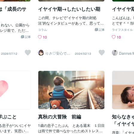
ね・・・思い返し
んでくださり
麻依子さんに聞きました。 「何がイヤな
いころから過干渉
♡
は「成長のサ
イヤイヤ期→したいしたい期
イヤイヤ
のか」を聞いてあげることが大事 Q.子ど
いました。特に小
ものイヤイヤ期は、平均的に何歳から何
学校関連ではプリ
この間、テレビで”イヤイヤ期の対処
こんばんは。Dan
歳まで起きるものなのでしょうか。 白井
ッカーなど、全て
法”的なインタビューがあって、思ってし
とです＾＾当
くれない。公園から
さん「早い子では1歳になる前から自己主
理していました。
まいました。イヤイヤ期って言葉、嫌だ
に行った時の
レジ前で、ただた
張を覚え、イヤイヤ期に突入します。ピ
コラム
記事
ライフスタイル
極的に自己主張を
なぁ…と。うちの子も多少のイヤイヤ期
イヤイヤ期の
う。そんな毎日、
ークは2歳ごろで、3歳に差し掛かると落
10
10
記事
言葉で伝えるのも
はありましたが、あまり大変だった印象
お菓子が買え
。保育士として13
ち着いてくる子が多いといわれていま
期もなく、性格も
はありませんが、保育士の時は、自己主
きないとイヤ
スをたくさん見てき
す。 また、イヤイヤ期を過ぎた4～5歳ご
んだったため、私
張強めのお子さんで、苦労したことはあ
通りにならな
期がしんどい」と
ろに、幼児期における反抗期が始まる子
りさ♡安心でき
Dannys 
2026/07/12
2024/02/13
いたのです。夏休
りました。それは集団生活をする上で、
イヤ期に悩ま
る居場所
sign
聞きます。うちの
もいます。私はこれを『成長期』と呼ん
けまくって、一緒
ひとり流れからはみ出して自己主張する
ないでしょう
、私の関わり方が
でいて、自立心や自分の意思を伝える方
く・・・。そんな
ので、流れを作らなくてはいけない保育
た。これが噂
んなふうに感じて
法を覚えるのに大事な段階です」 Q.イヤ
敗経験」がないん
士的に苦労しただけで、その子に関して
この時が来た
でも安心してくだ
イヤ期の子どもに対する親のNG行為はあ
考えなくてもお母
は『きっと大物になるな』なーんて思っ
びにキーッ！
、実は「自分の気
りますか。 白井さん「まずは、『ダ
をかけてくれ、一
ていました。イヤイヤ期は1歳後半から３
ー！！！！！
」という、とって
メ！』『いい加減にして！』など、即座
しくはお母さんの
歳ころまであるというとにかく言葉のと
イヤイヤ期を
ンなんです。「イ
に叱ってしまうことです。大人にとって
）から。小学校の
おり「いや！いやー！」とよく言い始め
うと、5歳に
はもっと遊びたか
は理不尽に感じることもあるかもしれま
のです。でも、中
る時期を言いますが、とにかく私にはこ
ってくらいあ
みたかった」とい
せんが、お子さんは親御さんを困らせよ
なると、思春期を
う聞こえます。「したい！したい！私に
ッ！ってなる
な理由がちゃんと
うと思ってイヤイヤ言っているわけでは
へと出できまし
やらせて、決めさせて！」…と。子ども
いたのです。
お伝えしている、
ありません。まずは落ち着いて話を聞い
っ
が自立に向けて可愛い一歩を踏み出して
ーと。結論か
学ぶこと
真秋の大冒険 前編
知らなき
でもらう「お着替
てあげて、『何がイヤ
いるのです。でも指先や運動面で未発達
のか～いやだ
はなく、「青いお洋
「イヤイ
る息子がついにイヤ
の子どもに何でもさせてあげるのは親と
1歳の息子こたぷん とある週末 １日目
ヤ！に同調。
ちがいい?」と聞い
います。笑思い通
して勇気がいりますね。怪我するかも…
は雨で外で遊べなかったためストレス２
うしようか～
なり進むことがあ
序章: 「イ