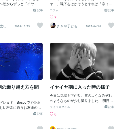
話しかけていたなと。一緒
へ朝からずっと『イヤ
ヤ！」靴下をはかそうとすれば「😡イ
てなると自分も疲れるし、
らない… 買い物中に床で大
ヤ！！」ヘルメットを被せようとすれば
記事
コラム
記事
着かないんですよね。あ
視線が痛い… そんな日々
「😡イヤ！！！」君の口は「イ」と
7
ってなると見えないんで
そうになること、ありませ
「ヤ」しか言えないようにプログラミン
のトーン、様子が。ゆるー
イヤ期は、まるで突然の嵐の
グでもされているのかい？こんな時にし
放し子
きき＠子どもの
2024/10/23
2022/04/18
と、だんだんと見えてき
ミガミ
居場所ソムリエ
きて私たち親を揺さぶりま
てはいけないこと、それは「正論で諭
るようになる。パターンも
ても「イヤ！」と突き返さ
す」ことだ。なぜなら彼らはわかってい
んです。Dannyの場合は、
を聞かない子どもに、時に
る。自分が理不尽なことを言っていると
ターンがありました。保育
したらいいの？」と絶望す
いうことを。でも言わずにはいられない
園行けないのイヤイヤ！仕
も。でもあなたが感じてい
お年頃なのだ。そんな彼らに「パジャマ
止めてほしいやつですよね
実は子どもが成長している
で保育園にはいけないでしょ！」とか
に追われてるとキーッ！っ
この時期をどう乗り越える
「ヘルメットかぶらないと危ないでし
案してみたんです。明日か
自身の育児がもっと楽にな
ょ！」なんて当たり前のことを言っても
く出てみる？そしたら遊ぶ
の絆が深まるチャンスが訪
「確かにそうだよね」とはならない。ま
思うんだけど、どうかな？
自身、当日２歳児の娘がイヤ
ったくムダなのだ。じゃあどうすればい
ヤイヤ！だったのに目がキ
したとき「これがずっと続
いの？答えは簡単！！！現状とはまった
を
期の乗り越え方を聞
イヤイヤ期に入った時の様子
疲れ果てた日が毎日のよう
くかけ離れた質問を投げかけて話を逸そ
。でも、適切な対応法や心
らしまくるのだ。例えばこんな感じに…
今日は気温も下がり、雪のようなみぞれ
ぶことで、少しずつですが
😃「お着替えしようか！」😡「イヤ！」
のようなものが少し降りました。 明日は
たんです。 第１章: イヤイ
います！Boscoです🐶あ
😃「あ！今年のクリスマスはサンタさん
もっと寒くなりそうですので、あたたか
《イヤイヤ期の正体を知る》
じ幼稚園に通うお友達のパ
に何をお願いする？」😃「お靴履こう
ライフスタイル
記事
くしてお過ごしくださいね。 さて、今日
る「イヤイヤ期」。まる
さんに「イヤイヤ期はいっ
か！」😡「イヤ！」😃「そう言えば、ポ
6
記事
はとても可愛くて、そしてお子さんとの
に出ていない台風が急に直
したら良いのか？」とたず
ケモンでいっちばん好きなキャラクター
コミュニケーションの取り方がとても素
感じじゃないですか？
🎤その時、咄嗟に答えた内
はなんだったっけ？」という具合だ。質
敵なご家族のYouTubeを見つけましたの
てたよね？」と思うのに、
たちが自分の意見をはっき
問が今の状況とかけ離れていればいるほ