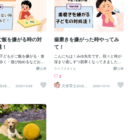
です。競争感を取り入れる
て！」と言い出した娘に、「今日は買え
もが自分の役割を楽しんで
ないよ」と伝えた瞬間彼女はその場で床
なりました。 食事も一口か
にゴロンと寝転び、まさに「全力のイヤ
間もイヤイヤ期の大きな壁の
イヤポーズ」。 泣く、叫ぶ、手足をバタ
くないとき、無理に食べさ
バタさせる…。周りの人たちは遠巻きに
も「イヤ！」と反発される
こちらを見ている。私の心の声「ああ、
ご飯を嫌がる時の対
歯磨きを嫌がった時やってみ
で試したのが、「一口だけ
来た、ついに来た、これが噂の“お店での
うするか決めよう」という
イヤイヤ”か…」 その時、焦りと恥ずかし
選！
て！
口食べた後は案外素直に
さで頭が真っ白になりかけたんですが、
と言って食べることが多く
子どもがご飯を嫌がる・食
こういう時こそ大事なのは「感情を入れ
こんにちは！みゆ先生です。段々と秋が
最初の一口をクリアするだ
歩く・遊び始めるなどお子
ずに平然と対応する」ことなんです。こ
深まり過しずつ肌寒くなってきました
は比較的スムーズに進むこ
題たくさんありますよね。
れが難しいんですけど、本当に効果があ
ね。でもまだまだ日中は暑いと感じつ時
記事
ライフスタイル
記事
、無理に食べさせることな
から保護者の方も大変かと
るんですよね。 《感情を入れずに対応す
もあります。寒暖差に気をつけてくださ
3
なく食事ができるようにな
回は子どもがご飯を嫌がる
る方法》 まず、癇癪が始まったらとにか
い。今回のお題は『子どもの歯磨きにつ
イヤイヤ期で私が学んだこと
４選紹介したいと思いま
く「平然を装う」こと。そんなこと言わ
いて』です。年齢によってはイヤイヤで
みゆ先
元保育士みゆ先
2025/10/28
2025/10/10
もを笑
生〜子どもを笑
イヤイヤ期は私自身が子育
『１口作戦』です。そのま
れても「平然なんて無理！」って思いま
磨けない…といった相談をたくさんいた
プロ
顔にするプロ
くを学んだ時期でした。子
口だけ頑張ろうね。という
すよね。 でもこの瞬間こそ親として冷静
だきます。口も開いてくれない…大泣き
！」と言うのは、反抗では
養バランスを考えたり、食
さを保つ訓練だと思ってください。 私も
で精神的に辛い…虫歯が心配…歯ブラシ
の一環。自分の意見を持つ
しては決断しにくい部分も
最初は慌てふためいてました。 「みんな
を持ってくれない…など歯磨きに悩んで
成長の証なのだと気づけた
ますが、１口だけ頑張る！
見てるし、なんとかしなきゃ！」と焦っ
いる保護者さんとても多いです。私の子
たエピソードの積み重ねで
る！というお子さんとても
て、ついつい「もうやめて！いい加減に
も今２歳児がいるのですが、歯磨きをい
イライラしてしまうこともあ
どもの味覚は大人の何倍も
して！」と怒った過去もあります。 で
やがり、大泣きの日々でした。今でも泣
のたびに深呼吸して、「こ
がなんでもなく食べれるも
も、怒っても事態は悪化するだけでし
くこともありますが、いろいろ実践して
ているんだ」と思うように
にとっては「すごくにがー
た。 その日は「よし、今日は平然と対応
いく中でニコニコで磨ける日も増えてき