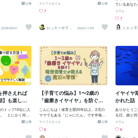
ーーン！！」良か
汚れるかも…こぼすかも…と…いろいろ
日目は晴れたものの 地面が濡れている
り、ゆるりと
、という気持ちが
記事
ライフスタイル
記事
ているあなた
ビエーーン！！」
なことを考えますが『自分でしたい』と
ためお外遊びは難しい地面が濡れてるか
にキーッ！っ
伝えておく「あと5
だ！』が止ま
7
コラム
ビエーーン！！」
いう気持ちを大切できたらいいですね。
なんて こたぷん理解できないのでリビ
子どもも落ち
と、終わる前に一
泣き、周りの
7
らない毎日です😂
最初は失敗します。こぼします。汚しま
ングの窓から庭を指さして「ん」「ん」
と、キーッ！
替えがちょっとラ
に、心が折れ
続くんだろう…」
す。最初なので、当たり前ですね。失敗
と外で遊ばせろという合図を送ってくる
す。表情や声
いえ、わかってい
んか？ イヤ
おっきー＠子育
とも☆手
2026/08/01
2024/11/03
せるかな…」そう
して学びますから大丈夫です。ママたち
（たまに自分で靴下と靴を持ってきて、
く接していく
て応援レッサー
育てでガ
心が疲れてしまい
ようにやって
卒業！
ずっと緊張したま
は失敗したときに大惨事にならないよう
窓から脱走を試みようとします）その日
て、くみ取れ
おかしいことじゃ
す。 何をし
ヤイヤ期と戦って
に準備と見守りと、時間の余裕と心の余
は仕方なく汚れる覚悟で 公園に向かっ
わかってくる
っと誰かに話した
れ、言うこと
し心が軽くなる考
裕を持つだけです。最初は大変ですが、
てベビーカーを走らせる道中 公園に行
お決まりのパ
人で抱えなくて大
は「もうどう
。それは、「でき
あとで楽になります。自分でできる子に
く方向に向きを変えると 「ん」と駅の
園登園前の公
ての現場経験をも
ら感じる瞬間
ということ。ギャ
成長しますよ！ただ、本当に危険な時や
方を指をさす公園を諦めて電車を見て帰
事前にほんと
に合わせて、一緒
るその困難、
また泣かせちゃっ
限度がある時（お菓子の食べすぎ、買い
るコースかな？ と、わたしは淡い期待
笑これ、時間
。→ [イヤイヤ期、
証なんです。
…」「今日もダメ
すぎなど）他人に迷惑がかかる時は、し
を寄せるしばらく電車が通り過ぎいくの
てなるから提
んか?保育士13年
かで、あなた
かり考えてしまい
っかりと「NO！」ということも忘れず
を眺めていると駅の改札を指さして
らおうちを早
]
り、子どもと
はダメな一日だっ
に！「イヤイヤと大泣きするから」など
「ん」 いやいや電車乗らないから改札
時間できると
れます！ 私
おはよう」って言
子どもの主張に負けてしまいそうになり
は通らないよ最近イヤイヤ期のこたぷ
少し前までイ
イヤ期に突入
べた。笑顔が見ら
ますが、そこは見極めて、なるべ
ん 当然思い通りにいかず騒ぎだす（ほ
ラキラしたの
を押さえれば
【子育ての悩み】1〜2歳の
イヤイヤ
くのか…」と
こした。小さな
ぼ無人駅なので、そこまでまわりの迷惑
にありました
期】も楽しめ
「歯磨きイヤイヤ」を防ぐ！
かれた話
くさんあった。泣
になってはいないかと）諦めさせるため
の持ち方を学
現役保育士が教える魔法の習
間はありませんで
にきっぷ売り場の機械を誰も居ないタイ
のトップ10位に入
こんにちは！保育士歴20年以上、2児の
光が見えてき
ありがとうござ
ことよりできたこ
ミングで ピポパポ ピポパポ させて
慣🦷✨
。 とにかく何で
ママでもある「にゃにたん」です🌸毎日
ヤ期とは？ 
る日、娘と同
いのかもしれませ
みるくどいぐらいやるので やっぱり突
り、今まで出来て
のお仕事や家事、そしてワンオペ育児な
突然やってく
パさん、ママ
記事
ライフスタイル
記事
コラム
なかったことばか
き放すとまた騒ぎ出す次の予定までまだ
い、できない、と
ど、本当にお疲れ様です！1〜2歳くらい
で、天気予報
たいどう対処
6
6
でも幸せって「な
時間があったので わたしはある決意を
されるので、スト
のお子さんを持つ親御さん、毎日の「歯
撃したような
ねられました
もうあるもの」に
した「一駅だけ乗って、そこから歩いて
くないようです。
磨き」、いかがですか？「嫌がって大号
「え、今晴れ
容が「子ども