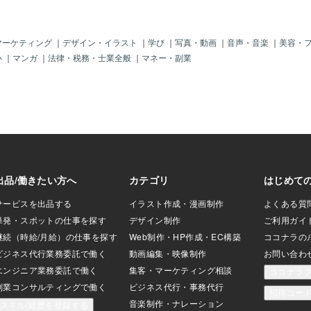
の悲鳴。どうやら
はいまだにど
と入ろうね」と説
せん。とはい
かし、彼の拒絶は
えないからと
「イヤイヤイヤ！」
ます。今日は
マーケティング
｜
デザイン・イラスト
｜
学び
｜
写真・動画
｜
音声・音楽
｜
美容・
ラウンド：まさか
になってしま
い
｜
マンガ
｜
法律・税務・士業全般
｜
マネー・副業
こたぷん、最終的
一緒にいられ
…… 服を着始めま
だけで大泣き
お風呂じゃないの？
る天使。あと
寝る準備じゃない
る夫。みんな
にお風呂へ誘おうと
素敵な週末を
ない」という強い
ジャマのズボンを
ち。 「勝者の風
か…… と敗北感に
ママ。反省会と教
んはお風呂に入る
。いや、そもそも
もう無理だよね」