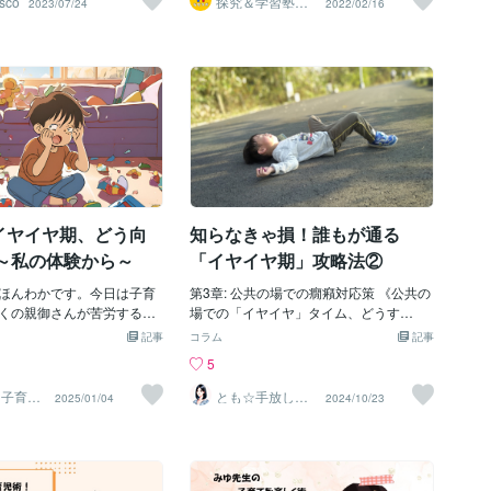
sco
探究＆学習塾｜
2023/07/24
2022/02/16
で、ぜひご覧になってくださいね。「ゆ
なぜラボ
！」と大泣きされる。初め
言えることは良いことで、
ど、子供の興味をひく内容であればある
うくんとじいじ」で検索していただけれ
入った親は、「うちの子ど
っていてあげるのがいいの
ほどいい。息つく間もなく質問を繰り出
ば、イヤイヤ期の動画が出てくるかと思
の？」と驚くかもしれませ
🔍今思うと、それが出来た
し、子供が「えっとねー、プレゼントは
います。こちらのご家庭は、本当にゆっ
わ！という文言なんですよ
プラレールがいい！」とか「一番好きな
たりとお子さんと関わっていらっしゃ
衝撃的でした。娘が急に
ヤイヤも色々な場面が想定され
のはソーナノ！」とか答えている間に、
る。 そして何より、お子様ではあるのだ
！」を連発。 ある日、
自身が言いたいことを言え
着替えさせてしまうのだ。そんな騙し討
けれども、一人の人間としてお話をして
意して「ほら、パンだ
にイライラして怒っている
ちみたいな…。そう、騙し討ちだ。でも
いらっしゃる。 赤ちゃん言葉を使わず、
った瞬間、「やだーー！」
もしれませんね🤬でも、な
自分の好きな話題を振られて子供はごき
丁寧にお話をして。 今日はこちらのチャ
れまで喜んでパンを食べて
怒っているのか親が汲み取
げん、支度はあっと言う間。朝の忙しい
ンネルの動画をたくさん見て癒されただ
すよ？何があったのかと、
でヒートアップしちゃった
時間に「仕事に間に合わないかも！😫」
けでなく、とっても勉強になりまし
りました。「え、パンって
としんどいですよね😢その
というイライラを子供にぶつけてしまう
た。 皆さんもよろしければ、ご覧になっ
イヤイヤ期、どう向
知らなきゃ損！誰もが通る
じゃなかった？」と思いな
が言った言葉をオウム返し
よりはお互いにとってずっと良いのだ。
てくださいね。 それでは今日もあたたか
記憶をた
みたり、言葉を足してあげ
ここで1つ注意。矢継ぎ早に質問しない
 ～私の体験から～
「イヤイヤ期」攻略法②
くしておやすみ下さいませ。
もとふと考えたのでした🤔
と、子供が「あ
もが「私はチョコじゃなく
ほんわかです。今日は子育
第3章: 公共の場での癇癪対応策 《公共の
食べたい。」と言いたいの
くの親御さんが苦労する
場での「イヤイヤ」タイム、どうす
からなくてなかなか相手に
」について、私の体験を交
る？》 外出中に限って子どもが大声で
記事
コラム
記事
んしゃくを起こすという場
たいと思います。片付けの
「イヤー！」と叫ぶ… そんな経験はあり
5
返しに「クッキーが食べたい
り入れてみた おもちゃを片
ませんか？私は何度も何度も経験しまし
言フォローを入れてあげた
時、どうしても「イヤ！」
た。 公園やスーパー、カフェで一瞬にし
て
とも☆手放し子
2025/01/04
2024/10/23
育てでガミガミ
りかもしれません👍年齢が
まうことが多い我が子。し
て周囲の視線が自分に集中するあの感
卒業！
て語彙も増えて落ち着いて
、「お母さんは黄色のブロ
覚…「え、どうする？今？」と焦る瞬
ですがなかなか(^_^;)うち
るから、◯◯は赤のブロッ
間。 正直、何度経験しても慣れません。
増えたら今度は生意気盛り
ね！」と言ってみたとこ
娘が2歳の頃、壮絶な癇癪を経験しまし
ですね😅試行錯誤の真っ最
の瞬間から張り切って片付
た。おもちゃコーナーで「これ買っ