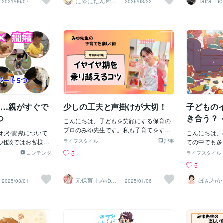
にゃにたん＠保
Taira_Bo
2021/06/07
2026/03/22
たされえるもんな
帰ろう」改札をドヤ顔でピッとして ス
育士・幼稚園一
スを受け持っていた
泣！」「毎日プロレスみたいに取り押さ
突然「イヤー
り口に出して
種の育児相談
育児だけじゃない
ロープを通って駅のホームに立たずむと
りだったので、ク
えて磨いていて、親も子もヘトヘト…
てこの時期に
そのまま見守
事など人生そのも
りあえず電車に乗って 一駅でおりるぞ
何度も相談されま
😭」と、子育ての悩みを抱えている方、
うしちゃった
では」でした
ら今日も100点の
ろぞろ人がいてベビーカーを走らせるの
な受け入れられ難
とっても多いのではないでしょうか？実
ん。 私も、当時２歳の娘がイヤイヤ期に
ら苦労はない
璧に乗り越えなく
も一苦労エレベーターを上ったり下りた
が、子ども達が自
は先日、SNSで全国のパパママを救う
突入した時は
ね(・・;イ
顔が見られたね」
りを繰り返し なんとか駅を脱出そして
った「自我」の発
「有益すぎる情報」がシェアされていま
「やだ！」「イヤ
ますが子ども
幸せな一日♡そう
そのまま家に向かって歩き出す朝おやつ
期でもあります。
した。歯科衛生士の義理のお母様から教
朝ごはんを用
ずにいるため
せに笑える気がし
の時間だったので おやつを欲しがるこ
ヤ期をどうせなら
わったというその方法、現役保育士の私
よ〜」って言
場合が大半か
たぷんこんなこともあろうかと常日頃か
５つのポイントを
も「まさにその通り！」と首がもげるほ
と大泣き。そ
んで子どもが
ら備えているのですよとドヤ顔のわたし
なみに「イヤイヤ
ど頷いた、魔法のライフハックなんです
いたのに…で
れないと親子
は かばんから野菜家族（せんべい）を
方」は、また別の
✨今日はそれをご紹介します。歯磨き大
私も一瞬固ま
りしてちょっ
取り出すおせんべいを両手に電車を眺め
癪…親がすぐで
少しの工夫と声掛けが大切！
子どもの
と思っていますの
号泣プロレスを回避する「魔法の習慣」
あなたの好物
時は、子ども
しておいてもらえ
とは？その魔法の習慣とは…【新生児の
がら、必死に
にして聞いて
つ
き合う？
こんにちは、子どもを笑顔にする保育の
育児相談受付中！
頃から、お風呂のついでに濡れガーゼで
るのもいいか
プロのみゆ先生です。私も子育てをする
ちは！ 子育てに
れや癇癪について
歯茎を優しく拭いてあげること】！たっ
例えば、子ど
こんにちは、
中で悩んだイヤイヤ期…。うちの子は
育てがもっと楽し
児相談ではお客様の
たこれだけです😳なぜ0歳からの「ガー
ライフスタイル
記事
てクッキーを
ての中でも多
「この服いや！可愛くない！」と服を着
抜いて子どもと関
っと具体的なアドバ
ゼ拭き」が良いの？これには、保育の観
に言葉が見つ
「イヤイヤ期
5
コンテンツ
ライフスタイル
てくれませんでした（笑）そしてスーパ
トしている、男性
！「言葉がなかな
点からも非常に理にかなった理由があり
伝わらずにか
えてお話しし
5
ーに行くと「お菓子買って！と言い、
す。 保育士の資格
癇癪がひどくてどう
ます。1. ミルクカスが取れてお口がスッ
面💢オウム
「競争」を取
「今日は買わないよ。おうちにあるよ」
もある僕に育児相
そんなお悩みを持つ
キリ！まだ歯が生えていなくても、お口
のね？」と一
付けたくない
元保育士みゆ先
ほんわか 子育
2025/03/01
2025/01/06
と言うと「ママ嫌い！買って欲しい！歩
生〜子どもを笑
相談
ラだけ！ チャッ
、長男の子育てで実
の中にはミルクのカスなどが残っていま
りするのもあ
が先に出てし
顔にするプロ
けない！」とひっくり返って泣いていま
、じっくりとあな
じたサポートを5つ
す。これを優しく拭き取ってあげること
上がるに連れ
かし、ある日
した。２歳から味覚が発達し、自我が芽
に寄り添わせても
の支援活用法や、 家
で、お口の中を清潔に保てます。2. 「お
くれたらいいの
ックを片付け
生えてくるため、好き嫌いがはっきりし
ばご活用下さい。
方など、 今すぐ取
口を触られること」に慣れる！（←これ
の娘は語彙が
クを片付けて
てくる年齢です。なので「これ嫌い。こ
りましょー！結
伝えしています。
が超重要✨）赤ちゃんにとって、お口の
に。。難しい
ろ、なんとそ