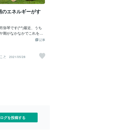
。 「こんなとき、どうすれ
味…」と感じられるんで
する練習だ！」と心に決めて、娘がゴロ
ました。その方法をいくつかお伝えしよ
と悩んだら、ぜひ私にご相
野菜は苦く感じてしまった
ンと転がっている横で淡々と「わかった
うかなと思います。１つ目の方法は『歯
期のエネルギーがす
きっと一緒に答えを見つけ
だったりするようです。大
よ、今日は買わないって言ったけど、今
磨きのうたを流してみよう』です。保育
す。 読んで
もなくても敏感な子どもの
度いつ買える
園でもこの方法はよく活用されていま
てしまう味があるというこ
す。おかあさんといっしょのはみがきの
ので、１口でも頑張ったら
月弥琴です(^^)最近、うち
歌やいろんなアニメでも歯磨きの歌があ
が一口作戦です。２つ目は
ヤ期がなかなかでこれを経
ります。どんなはみがきの歌でも大丈夫
る量を決める』です。３歳
なるのでしょうけどイヤイ
ですので、お子さんの好きなアニメや好
記事
降くらいに有効です。保育
て日本語が全く通じないｗ
きな歌ではみがきをしてみて下さい。ち
していましたが、ご飯やお
ゃんから幼児になっている
なみにうちの子はアレクサの「レッツは
のせる前に「ご飯これくら
強い・・。子育てって体力
みがき」が好きでした（笑）よく「音楽
こと
2021/05/28
「今日はハンバーグだよ！
親になる前は・・子供にど
のスピードに合わせて磨くのには早すぎ
べれるかな？減らす？」と
るのか、とかを説明すれば
て難しいです」と相談をいただきます
下さい。毎日時間に追われ
てくれるんじゃないの？っ
が、うた通りのスピードでする必要はあ
護者さんは大変かと思いま
のですが・・・無理ですね
りません。磨くスピードはゆっくりでも
で食べる量を決めること
人と会話しているのでｗそ
大丈夫ですよ。２つ目は『ごほうびを作
決めたから頑張ろうとする
これを経験して大人になっ
ろう』です。うちでは、シールを導入し
れる量の認識・自分で決め
父さん、お母さん、自分が
ました。15個貯まったらハナマルと新し
いきます。初めは、自分で
でに関わったたくさんの
いシール台をもらえるシステムです。一
しさやお腹の空き具合で多
ったろうけど私たちがここ
番上の子は数が数えられるので「あと◯
まう子もいると思います。
れたのはここまで見守って
個でハナマルもらえるね！」と楽しみに
り返すことで自分の食べら
いたからです。本当だった
頑張っています。２歳児も「ミッキー」
ログを投稿する
していけるようになりま
などを頼って夫婦で出掛け
「ブタさん」と貼ったシールを家族全員
『完食できた達成感を味わ
来たら良いなぁって思って
に見せて回っています。保護者の方の中
・・コロナ禍なので下の子