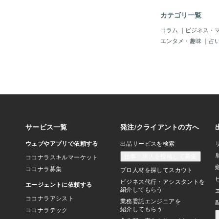
なる「ぎゃーーー！」
よめめが「じゃあママ
カテゴリ一覧
得を試みたらしい。し
止むことを知らず、 
コラム
｜
ビジネス・
のオンパレード。第三
エンタメ・趣味
｜
占
の服装チェンジそんな
にどうしたかというと
した。 え、これから
むしろ風呂どころか
の！？ よめめが必死
するも、「絶対に行か
意思を服装で表現。パ
履いた状態で、仁王立
格」とはこういうこと
打ちひしがれるパパと
訓その日、結局こたぷ
ことなく就寝しました
「服着ちゃったから、
という雰囲