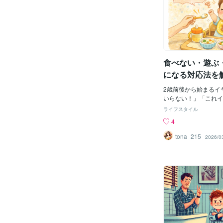
論 おおよそ2歳前後
子どもの発達に不安を
る「イヤイヤ期」は、
考になれば嬉しいです
「第一次反抗期」と呼
く中学生頃に訪れる「
誰でも知っているかと
ったら、記憶にも残っ
食べない・遊ぶ
でしょうか。 ええ、
様ご存知のいわゆる「
になる対応法を
2歳前後から始まるイ
いらない！」「これイ
で食べるって言ったの
ライフスタイル
りしていませんか？今
4
のごはん、どう対応す
士目線でやさしく解説
tona_215
2026/0
ておきたい｜イヤイヤ
理由イヤイヤ期は、✔
コントロールしたい✔
う発達の過程。「食べ
く、👉 「自分で選
いる状態です。■よく
食べなくなった・好き
い・遊び始める・床に
っくり返るでも実は、