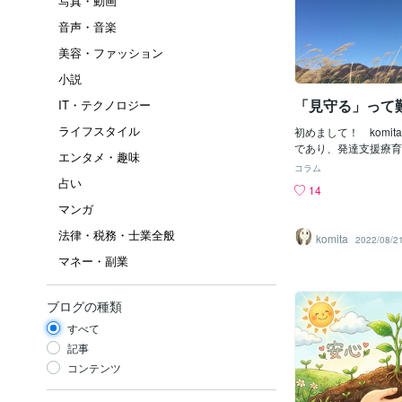
写真・動画
音声・音楽
美容・ファッション
小説
「見守る」って
IT・テクノロジー
ライフスタイル
初めまして！ komit
であり、発達支援療育
エンタメ・趣味
導員をしています。家
コラム
をこよなく愛する旦那
占い
14
あり思春期真っ最中の
マンガ
来ピアニストを目指し
長女☆超甘えん坊な雑
法律・税務・士業全般
komita
2022/08/2
と言えば、子供と動物
マネー・副業
味は音楽鑑賞・映画鑑
は自分が沢山悩んでき
行中・・悩みは尽きま
ブログの種類
児について。時々・・
てなど、思うことを書
すべて
と思っています！さて
記事
き１回目は子育てにお
コンテンツ
との難しさ」です。最
事について考えます。