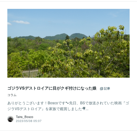
ゴジラVSデストロイアに目がクギ付けになった娘
記事
コラム
ありがとうございます！Boscoです🐾先日、BSで放送されていた映画『ゴ
ジラVSデストロイア』を家族で鑑賞しました🎥...
Taira_Bosco
2023/05/08 05:07