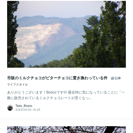
市販のミルクチョコがビターチョコに置き換わっている件
記事
ライフスタイル
ありがとうございます！Boscoです🐶 最近特に気になっていることに「一
般に販売されているミルクチョコレートが苦くなっ...
Taira_Bosco
2023/04/30 16:25