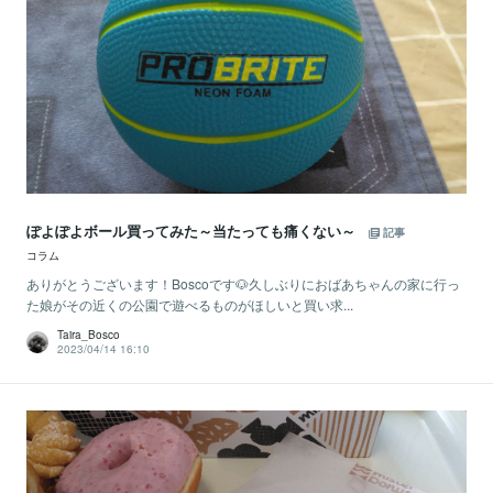
ぽよぽよボール買ってみた～当たっても痛くない～
記事
コラム
ありがとうございます！Boscoです🐶久しぶりにおばあちゃんの家に行っ
た娘がその近くの公園で遊べるものがほしいと買い求...
Taira_Bosco
2023/04/14 16:10