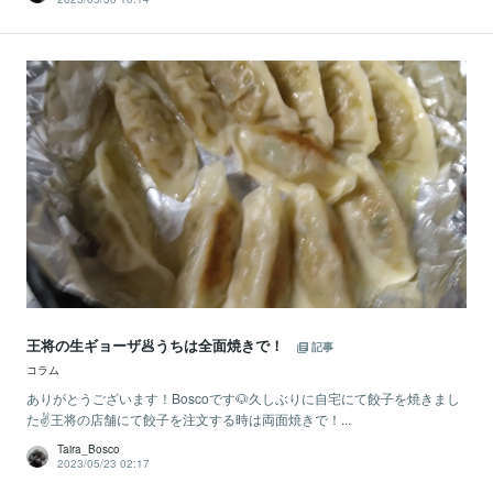
王将の生ギョーザ🥟うちは全面焼きで！
記事
コラム
ありがとうございます！Boscoです🐶久しぶりに自宅にて餃子を焼きまし
た✌王将の店舗にて餃子を注文する時は両面焼きで！...
Taira_Bosco
2023/05/23 02:17