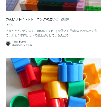
のんびりトイレトレーニングの思い出
記事
コラム
ありがとうございます。Boscoです(^_-)-☆子ども用紙おむつのCMを見
て、ふと５年前と比べて値上がりしているんだろ...
Taira_Bosco
2023/03/12 15:52