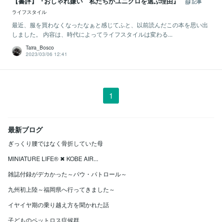
【書評】『おしゃれ嫌い 私たちがユニクロを選ぶ理由』
記事
ライフスタイル
最近、服を買わなくなったなぁと感じてふと、以前読んだこの本を思い出
しました。 内容は、時代によってライフスタイルは変わる...
Taira_Bosco
2023/03/06 12:41
1
最新ブログ
ぎっくり腰ではなく骨折していた母
MINIATURE LIFE® ✖ KOBE AIR...
雑誌付録がデカかった～パウ・パトロール～
九州初上陸～福岡県へ行ってきました～
イヤイヤ期の乗り越え方を聞かれた話
子どものペットロス症候群