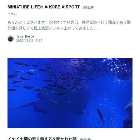
MINIATURE LIFE® ✖ KOBE AIRPORT
記事
コラム
ありがとうございます！Boscoです🐶先日、神戸空港へ行く機会があり飛
行機を見たくて屋上展望デッキへ上がってみました⤴...
Taira_Bosco
2023/08/02 15:35
イヤイヤ期の乗り越え方を聞かれた話
記事