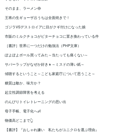
そのまま、ラーメン🍥
王将の生ギョーザ🥟うちは全面焼きで！
ゴジラVSデストロイアに目がクギ付けになった娘
市販のミルクチョコがビターチョコに置き換わっている件
［書評］世界に一つだけの勉強法（PHP文庫）
ぽよぽよボール買ってみた～当たっても痛くない～
サバーラップがなぜか好き👧～ミスドの薄い紙～
傾聴するということ～こども家庭庁について思うこと～
糖質は敵か、味方か？
起立性調節障害を考える
のんびりトイレトレーニングの思い出
母子手帳、電子化へ👶
物価高どこまで👆
【書評】『おしゃれ嫌い 私たちがユニクロを選ぶ理由』