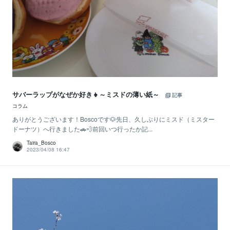
サバーラップがなぜか好き👧～ミスドの薄い紙～
記事
コラム
ありがとうございます！Boscoです🐶先日、久しぶりにミスド（ミスター
ドーナツ）へ行きました🚗💨前回いつ行ったか記...
Taira_Bosco
2023/04/08 16:47