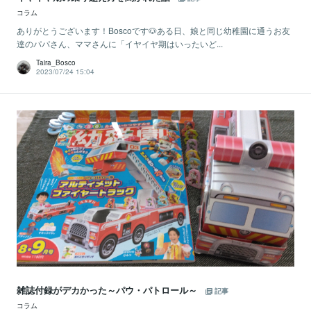
コラム
ありがとうございます！Boscoです🐶ある日、娘と同じ幼稚園に通うお友
達のパパさん、ママさんに「イヤイヤ期はいったいど...
Taira_Bosco
2023/07/24 15:04
雑誌付録がデカかった～パウ・パトロール～
記事
コラム