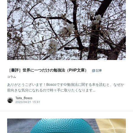
［書評］世界に一つだけの勉強法（PHP文庫）
記事
コラム
ありがとうございます！Boscoです🐶勉強法に関する本を読むと、なぜか
前向きな気分になれるので時々手に取りたくなります...
Taira_Bosco
2023/04/21 15:41