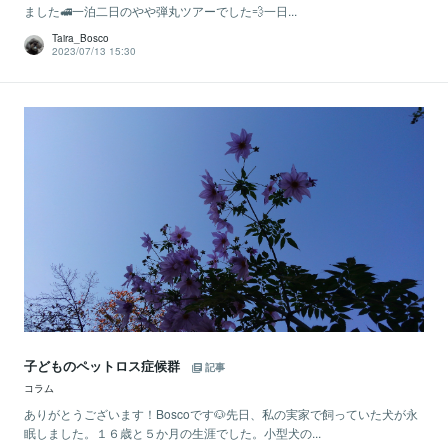
ました🚅一泊二日のやや弾丸ツアーでした💨一日...
Taira_Bosco
2023/07/13 15:30
子どものペットロス症候群
記事
コラム
ありがとうございます！Boscoです🐶先日、私の実家で飼っていた犬が永
眠しました。１６歳と５か月の生涯でした。小型犬の...