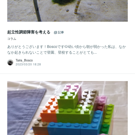
起立性調節障害を考える
記事
コラム
ありがとうございます！Boscoです🐶幼い頃から朝が弱かった私は、なか
なか起きられないことで登園、登校することがとても...
Taira_Bosco
2023/03/20 18:28