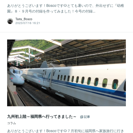
ありがとうございます！Boscoです🐶とても暑いので、外出せずに『幼稚
園』８・９月号の付録を作ってみました！今号の付録...
Taira_Bosco
2023/07/16 16:21
九州初上陸～福岡県へ行ってきました～
記事
コラム
ありがとうございます！Boscoです🐶７月初旬に福岡県へ家族旅行に行き