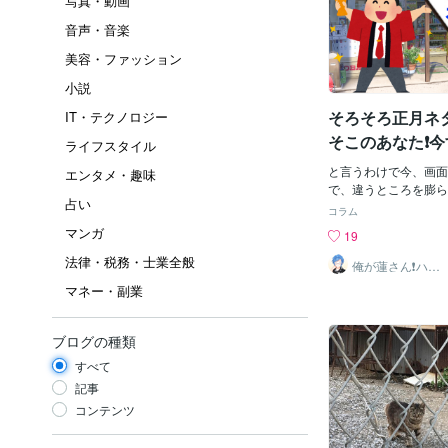
写真・動画
音声・音楽
美容・ファッション
小説
そろそろ正月ネ
IT・テクノロジー
そこのあなた❗️
ライフスタイル
❗️4Kで見て❗️HDで
と言うわけで今、画面
エンタメ・趣味
で、違うところを膨ら
占い
るでしょう。ですが、
コラム
恒例の「ネタがない」
マンガ
19
っていきます( ･`ω･´
法律・税務・士業全般
「正月ネタ」とか「成
俺が蓮さん❗️ハス
じゃありません
たろ？なら「ネタがな
マネー・副業
w
いこうよ(´･ω･`)wほ
けど何すんのは飽きん
ことよ(´･ω･`)wち
ブログの種類
きる蓮です┏●ﾄﾞｳﾓ
すべて
人もいるんじゃない？
ついて書いてこうかw
記事
グを拝借(´･ω･`)w
コンテンツ
あったんだけど、俺と
だけの世界になちゃう