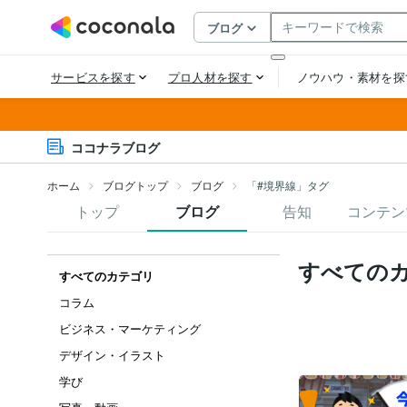
ココナラブログ
ホーム
ブログトップ
ブログ
「#境界線」タグ
トップ
ブログ
告知
コンテン
すべての
すべてのカテゴリ
コラム
ビジネス・マーケティング
デザイン・イラスト
学び