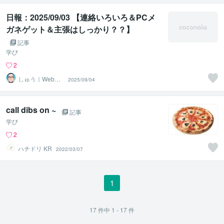
日報：2025/09/03 【連絡いろいろ＆PCメ
ガネゲット＆主張はしっかり？？】
記事
学び
2
しゅう｜Webコ
2025/09/04
ーダー
call dibs on ~
記事
学び
2
ハチドリ KR
2022/03/07
1
17
件中
1 - 17
件