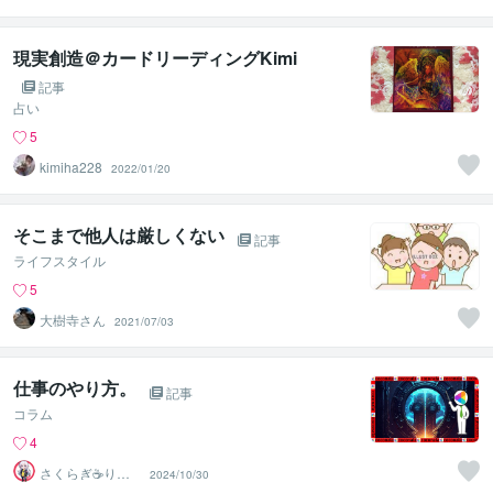
善パートナー／
かめきち
現実創造＠カードリーディングKimi
記事
占い
5
kimiha228
2022/01/20
そこまで他人は厳しくない
記事
ライフスタイル
5
大樹寺さん
2021/07/03
仕事のやり方。
記事
コラム
4
さくらぎ☕りょ
2024/10/30
う⛎癒やし電話