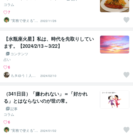
コラム
7
“実務で使える”改
2022/11/26
善パートナー／
かめきち
【水瓶座火星】私は、時代を先取りしてい
ます。【2024/2/13～3/22】
コンテンツ
占い
6
もきゆう｜人生
2024/02/10
の統治OSプロデ
ューサー
（341日目）「嫌われない」＝「好かれ
る」とはならないのが世の常。
記事
コラム
6
“実務で使える”改
2024/01/02