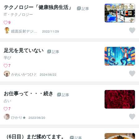
テクノロジー「健康独房生活」
記事
IT・テクノロジー
9
鏡面反射デジタ
2022/11/29
ルアート製作所
（鈴木穣）
足元を見ていない
記事
学び
7
かわいかつひと
2024/06/22
お仕事って・・・続き
記事
占い
7
ひかり★
2023/06/20
（6日目）まだ揉めてます。
記事