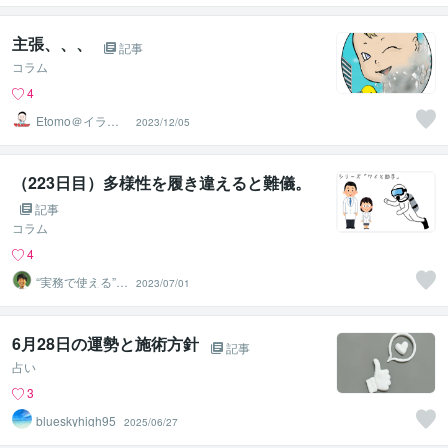
相談サロン
主張、、、
記事
コラム
4
Etomo＠イラス
2023/12/05
ト
（223日目）多様性を履き違えると難儀。
記事
コラム
4
“実務で使える”改
2023/07/01
善パートナー／
かめきち
6月28日の運勢と施術方針
記事
占い
3
blueskyhigh95
2025/06/27