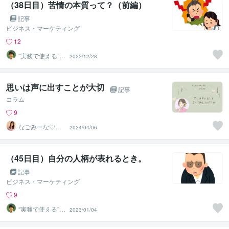
（38日目）苦情の本質って？（前編）
記事
ビジネス・マーケティング
12
“実務で使える”改
2022/12/28
善パートナー／
かめきち
思いは声に出すことが大切
記事
コラム
9
なごみーな♡癒
2024/04/06
し系心のサポー
ター
（45日目）自分の人柄が表れるとき。
記事
ビジネス・マーケティング
9
“実務で使える”改
2023/01/04
善パートナー／
かめきち