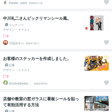
theater_paint
2025/01/19
中川礼二さんビックリマンシール風。
コンテンツ
デザイン・イラスト
3
川辺あきら
2024/12/11
お客様のステッカーを作成しました。
記事
デザイン・イラスト
3
SuntoreDesignO
2024/05/03
ffice
店舗や教室の窓ガラスに看板シールを貼っ
て有効活用する方法
記事