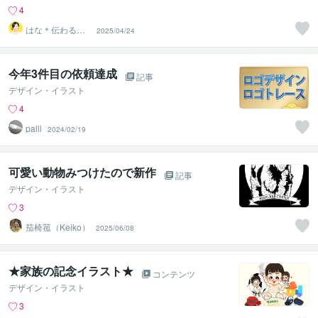
4
はな＊伝わる形
2025/04/24
に整えるデザイ
ン秘書
今年3件目の依頼達成
記事
デザイン・イラスト
4
palll
2024/02/19
可愛い動物みつけたので新作
記事
デザイン・イラスト
3
茄椅菰（Keiko）
2025/06/08
★家族の記念イラスト★
コンテンツ
デザイン・イラスト
3