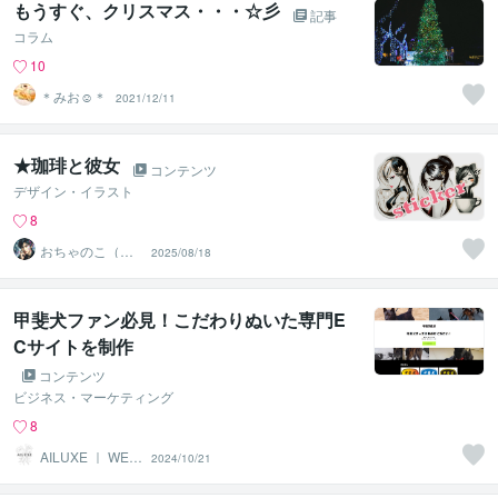
もうすぐ、クリスマス・・・☆彡
記事
コラム
10
＊みお☺︎＊
2021/12/11
★珈琲と彼女
コンテンツ
デザイン・イラスト
8
おちゃのこ（御
2025/08/18
茶乃子祭々）
甲斐犬ファン必見！こだわりぬいた専門E
Cサイトを制作
コンテンツ
ビジネス・マーケティング
8
AILUXE ｜ WEB
2024/10/21
デザイン