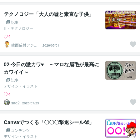
テクノロジー「大人の嘘と素直な子供」
記事
IT・テクノロジー
4
鏡面反射デジタ
2026/05/01
ルアート製作所
（鈴木穣）
02-今日の激カワ♥ ～マロな眉毛が最高に
カワイイ～
記事
デザイン・イラスト
4
sao2
2025/07/23
Canvaでつくる「〇〇〇撃退シール😤」
コンテンツ
デザイン・イラスト