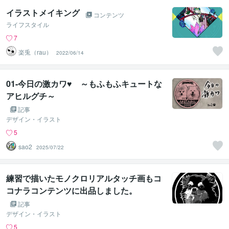
イラストメイキング
コンテンツ
ライフスタイル
7
楽兎（rau）
2022/06/14
01-今日の激カワ♥ ～もふもふキュートな
アヒルグチ～
記事
デザイン・イラスト
5
sao2
2025/07/22
練習で描いたモノクロリアルタッチ画もコ
コナラコンテンツに出品しました。
記事
デザイン・イラスト
5