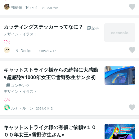
茄椅菰（Keiko）
2025/07/05
カッティングステッカーってなに？
記事
デザイン・イラスト
5
__N_Design__
2024/07/17
キャットストライク様からの続報に大感動
♥超感謝♥1000年女王♡雪野弥生サンタ初
公開♥
コンテンツ
デザイン・イラスト
5
ルナ・ルーン
2024/01/12
キャットストライク様の有償ご依頼♥１０
００年女王♥雪野弥生さん♥