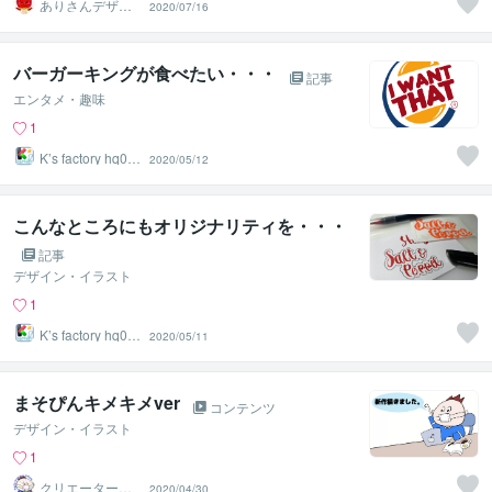
ありさんデザイ
2020/07/16
ン
バーガーキングが食べたい・・・
記事
エンタメ・趣味
1
K’s factory hq00
2020/05/12
1
こんなところにもオリジナリティを・・・
記事
デザイン・イラスト
1
K’s factory hq00
2020/05/11
1
まそぴんキメキメver
コンテンツ
デザイン・イラスト
1
クリエーターま
2020/04/30