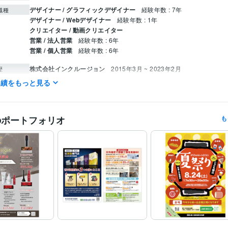
デザイナー / グラフィックデザイナー
経験年数 : 7年
職種
デザイナー / Webデザイナー
経験年数 : 1年
クリエイター / 動画クリエイター
営業 / 法人営業
経験年数 : 6年
営業 / 個人営業
経験年数 : 6年
株式会社インクルージョン
2015年3月 ~ 2023年2月
歴
実績をもっと見る
普通自動車第一種運転免許
取得年 : 1997年
検定
ホームヘルパー2級
取得年 : 2013年
Adobe Illustrator:20年
Adobe Photoshop:20年
WordPress:3年
Figma
クリエイ
のポートフォリオ
も
ツール
illustrator:20年
ツール
デザイン制作
チラシデザイン
分野
デザイン
DTP
チラシ
パンフレット
ビジネス
IMI
2002年3月 ~ 2003年2月
歴