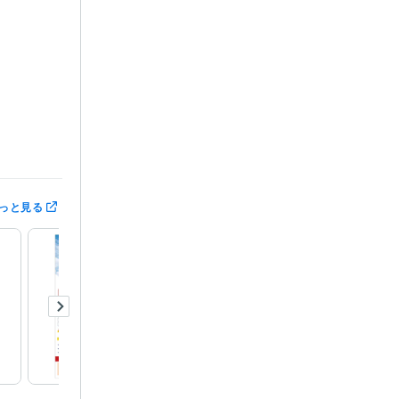
:0年
っと見る