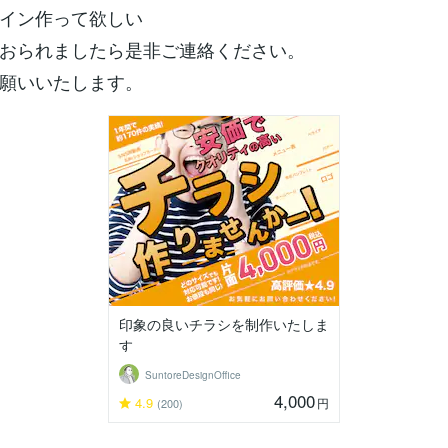
イン作って欲しい
おられましたら是非ご連絡ください。
願いいたします。
印象の良いチラシを制作いたしま
す
SuntoreDesignOffice
4,000
4.9
円
(200)