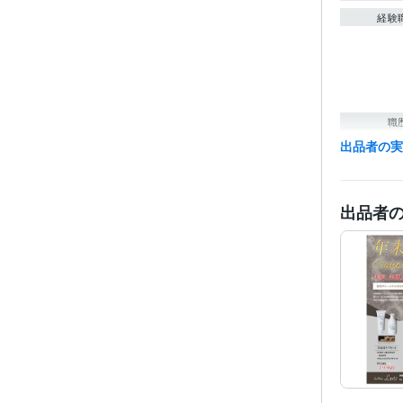
経験
職
出品者の
資格・
ビジネス・
出品者
ティブ
その他
得意
学