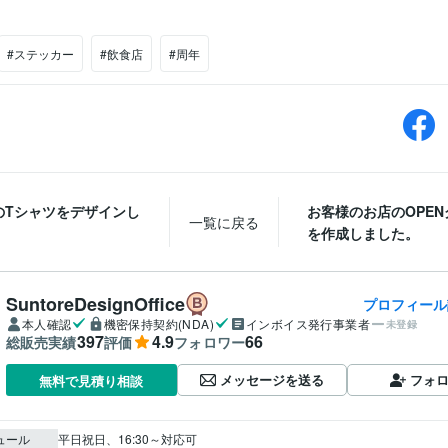
#ステッカー
#飲食店
#周年
のTシャツをデザインし
お客様のお店のOPEN
一覧に戻る
。
を作成しました。
SuntoreDesignOffice
プロフィール
本人確認
機密保持契約(NDA)
インボイス発行事業者
未登録
397
4.9
66
総販売実績
評価
フォロワー
メッセージを送る
フォ
無料で見積り相談
ュール
平日祝日、16:30～対応可 