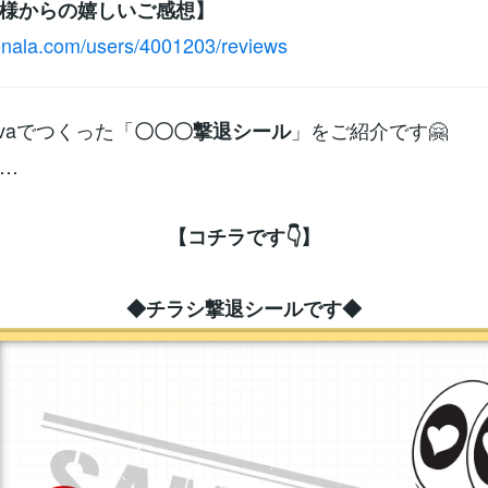
様からの嬉しいご感想】
conala.com/users/4001203/reviews
nvaでつくった「
」をご紹介です🤗
〇〇〇撃退シール
…
【コチラです👇】
◆チラシ撃退シールです◆