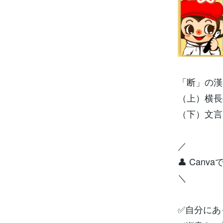
「断」の漢
（上）横長
（下）文言
／
👤 Can
＼
✅自分にあ