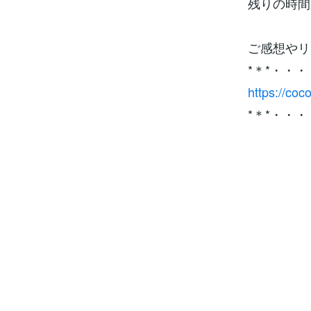
残りの時間
ご感想やリ
*＊*・・
https://co
*＊*・・