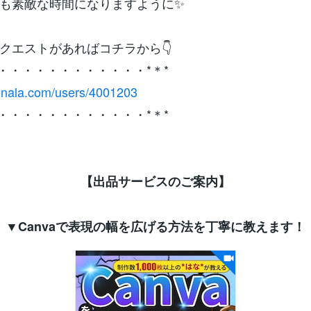
も素敵な時間になりますように✨
クエストがあればコチラから👇
・・・・・・・・・・・・・*＊*
conala.com/users/4001203
・・・・・・・・・・・・・*＊*
【出品サービスのご案内】
▼Canvaで表現の幅を広げる方法を丁寧に教えます！