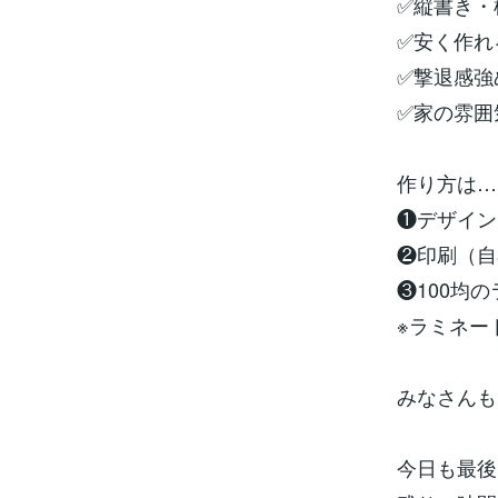
✅縦書き・
✅安く作れ
✅撃退感強
✅家の雰囲
作り方は…
❶デザイン
❷印刷（自
❸100均
※ラミネー
みなさんも
今日も最後