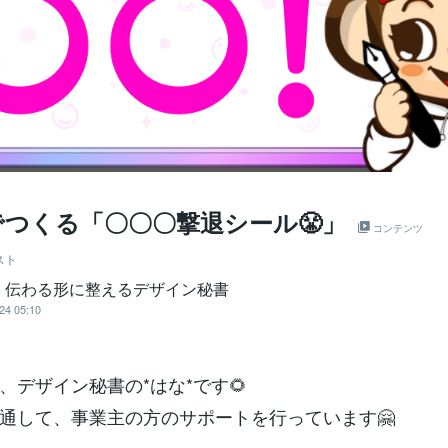
aでつくる「〇〇〇撃退シール😤」
コンテンツ
スト
＊伝わる形に整えるデザイン秘書
24 05:10
、デザイン秘書の*はな*です🌻
通して、事業主の方のサポートを行っています🤗