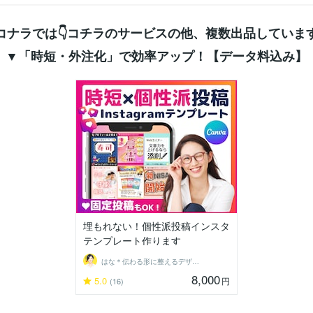
コナラでは👇コチラのサービスの他、複数出品しています
▼「時短・外注化」で効率アップ！【データ料込み】
埋もれない！個性派投稿インスタ
テンプレート作ります
はな＊伝わる形に整えるデザイン秘書
8,000
5.0
円
(16)