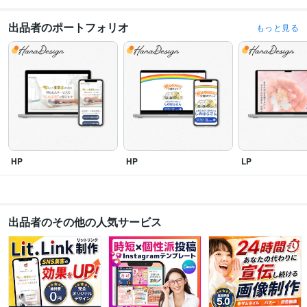
得意分野
Web制作・HP作成・EC構築
ココナラサムネイル・ヘッダー
Instagramテ
出品者のポートフォリオ
もっと見る
ンプレート
X投稿画像・テンプレート・ヘッダー画像
Instagram投稿画像
ブログ・スライド資料
サムネイル・バナー・リッチメニュー
Kindle本表
紙
印刷物（チラシ・パンフレット・名刺）
ヘッダー
サムネイル
バナー
Instagram
ブログ
図解
資料
チラシ
パンフレット
名刺
HP
HP
LP
出品者のその他の人気サービス