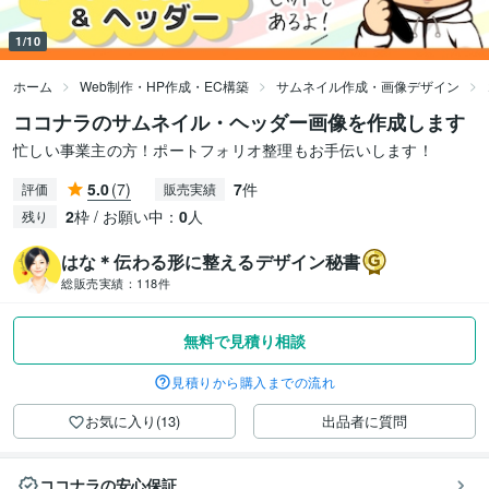
1/10
ホーム
Web制作・HP作成・EC構築
サムネイル作成・画像デザイン
ココナラのサムネイル・ヘッダー画像を作成します
忙しい事業主の方！ポートフォリオ整理もお手伝いします！
5.0
(7)
7
件
評価
販売実績
2
枠 / お願い中：
0
人
残り
はな＊伝わる形に整えるデザイン秘書
総販売実績：
118件
無料で見積り相談
見積りから購入までの流れ
お気に入り(13)
出品者に質問
ココナラの安心保証