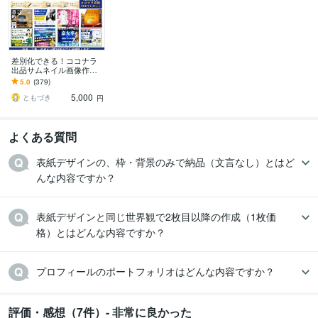
差別化できる！ココナラ
出品サムネイル画像作成
します サービス画像デザ
5.0
(379)
イン2案作成⭐️ココナラ攻
5,000
略PDF付❗️
ともづき
円
よくある質問
表紙デザインの、枠・背景のみで納品（文言なし）とはど
んな内容ですか？
表紙デザインと同じ世界観で2枚目以降の作成（1枚価
格）とはどんな内容ですか？
プロフィールのポートフォリオはどんな内容ですか？
評価・感想（7件）- 非常に良かった