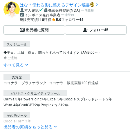
はな＊伝わる形に整えるデザイン秘書
本人確認
機密保持契約(NDA)
未登録
インボイス発行事業者
未登録
総販売実績
118
評価
5.0
フォロワー
45
出品者に質問
フォロー
45
スケジュール
◆平日、土日、祝日、関わらず承っております♪（AM9:00～）

◆ご連絡...
すべて見る
受賞歴
ココナラ　プラチナランク
ココナラ　販売実績100件達成
ビジネス・クリエイティブツール
Canva:3年
PowerPoint:4年
Excel:6年
Google スプレッドシート:2年
Word:4年
ChatGPT:2年
Perplexity AI:2年
その他ツール
GoogleForm:1年
出品者の実績をもっと見る