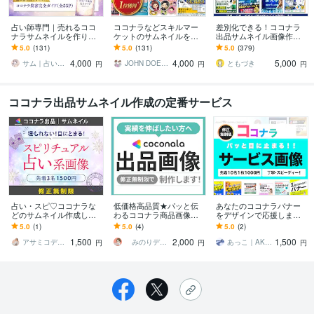
占い師専門｜売れるココ
ココナラなどスキルマー
差別化できる！ココナラ
ナラサムネイルを作りま
ケットのサムネイルを作
出品サムネイル画像作成
す 【55P特典付】競合分
ります クリック率を意識
します サービス画像デザ
5.0
(131)
5.0
(131)
5.0
(379)
析・タイトル提案で集客U
した設計でライバルに差
イン2案作成⭐️ココナラ攻
4,000
4,000
5,000
P♪
をつけます
略PDF付❗️
サム｜占い・スピリチュアル専門クリエイタ
JOHN DOE＠販売実績4800件以上
ともづき
円
円
円
ココナラ出品サムネイル作成の定番サービス
占い・スピ♡ココナラな
低価格高品質★パッと伝
あなたのココナラバナー
どのサムネイル作成しま
わるココナラ商品画像作
をデザインで応援しま
す スピ好きな私がユーザ
ります 魅力を一目で伝え
す！ます あなたのココナ
5.0
(1)
5.0
(4)
5.0
(2)
ー＆プロ目線でデザイ
るサムネイル画像【修正
ラ出店画像をパッと目立
1,500
2,000
1,500
ン！
無制限】で仕上げます！
たせませんか？！
アサミコデザイン｜占い・スピ系・女性目線
みのりデザイン
あっこ｜AKKO Design
円
円
円