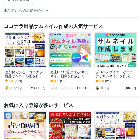
出品者からの返信を読む
ココナラ出品サムネイル作成の人気サービス
差別化できる！ココナラ
売上UP！"選ばれる"サム
プロのデザイナーがココ
出品サムネイル画像作成
ネイル画像を作成します
ナラサムネイルを作成し
します サービス画像デザ
クリックせずにはいられ
ます 最短即日！3案(カラ
5.0
(379)
5.0
(10)
5.0
(21)
イン2案作成⭐️ココナラ攻
ない！「欲しい！」を刺
ーパターン合計9案)のな
5,000
1,000
3,000
略PDF付❗️
激
かから選択可能！
ともづき
ゆいまる（Canva★デザイナー）
茶ゆき
円
円
円
お気に入り登録が多いサービス