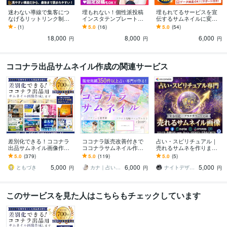
迷わない導線で集客につ
埋もれない！個性派投稿
埋もれてるサービスを宣
なげるリットリンク制作
インスタテンプレート作
伝するサムネイルに変え
します ただのリンク集で
ります ★データ料込み！
ます 【事業主の方】内容
-
(1)
5.0
(16)
5.0
(54)
終わらせず、“伝わる順
即日利用で効率化！固定
を整理して、魅力が伝わ
18,000
8,000
6,000
番”に整理します！
投稿も対応可能！
るサムネをご提案！
円
円
円
ココナラ出品サムネイル作成の関連サービス
差別化できる！ココナラ
ココナラ販売改善付きで
占い・スピリチュアル｜
出品サムネイル画像作成
ココナラサムネイル作成
売れるサムネを作ります
します サービス画像デザ
します おすすめ順1ページ
ココナラ/SNS/メルカリ/Br
5.0
(379)
5.0
(119)
5.0
(5)
イン2案作成⭐️ココナラ攻
目を狙うためのココナラ
ain/STORES/広告
5,000
6,000
5,000
略PDF付❗️
販売導線を設計します
ともづき
カナ｜占い・スピ系専門制作代行
ナイトデザイナー
円
円
円
このサービスを見た人はこちらもチェックしています