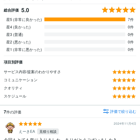
5.0
総合評価
星5 (非常に良かった)
7件
星4 (良かった)
0件
星3 (普通)
0件
星2 (悪かった)
0件
星1 (非常に悪かった)
0件
項目別評価
サービス内容/提案のわかりやすさ
コミュニケーション
クオリティ
スケジュール
7
評価で絞り込む
件の評価
2024年11月4日
えーきEA
見積り相談
今回もとても気に入りました。ありがとうございました♪