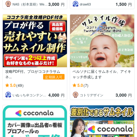
3,000
1,500
NAS（杉本直樹）Webデザイナー
draw63
円
円
攻略PDF付。プロがココナラサム
ペルソナに届くサムネイル、アイキ
ネ...
ャッチ作成します
定期購入可
5.0
5.0
(49)
(7)
4,000
3,000
いぬっち＠コンテンツ×仕組み化副業のプロ
コトリデザイン
円
円