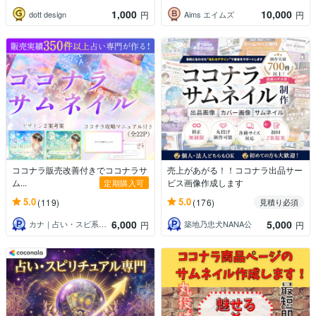
1,000
10,000
dott design
Aims エイムズ
円
円
ココナラ販売改善付きでココナラサ
売上があがる！！ココナラ出品サー
ム...
ビス画像作成します
定期購入可
5.0
5.0
(119)
(176)
見積り必須
6,000
5,000
カナ｜占い・スピ系専門制作代行
築地乃忠犬NANA公
円
円