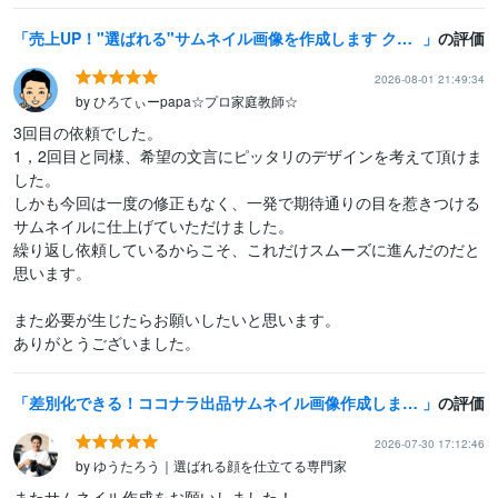
売上UP！"選ばれる"サムネイル画像を作成します クリックせずにはいられない！「欲しい！」を刺激
の評価
2026-08-01 21:49:34
by ひろてぃーpapa☆プロ家庭教師☆
3回目の依頼でした。

1，2回目と同様、希望の文言にピッタリのデザインを考えて頂けま
した。

しかも今回は一度の修正もなく、一発で期待通りの目を惹きつける
サムネイルに仕上げていただけました。

繰り返し依頼しているからこそ、これだけスムーズに進んだのだと
思います。

また必要が生じたらお願いしたいと思います。

ありがとうございました。
差別化できる！ココナラ出品サムネイル画像作成します サービス画像デザイン2案作成⭐️ココナラ攻略PDF付❗️
の評価
2026-07-30 17:12:46
by ゆうたろう｜選ばれる顔を仕立てる専門家
またサムネイル作成をお願いしました！
