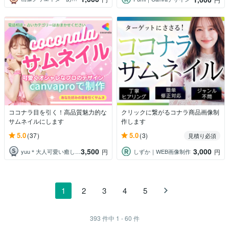
ココナラ目を引く！高品質魅力的な
クリックに繋がるコナラ商品画像制
サムネイルにします
作します
5.0
5.0
(37)
(3)
見積り必須
3,500
3,000
yuu＊大人可愛い癒し声✨心を整える時間
しずか｜WEB画像制作
円
円
1
2
3
4
5
393
件中
1 - 60
件