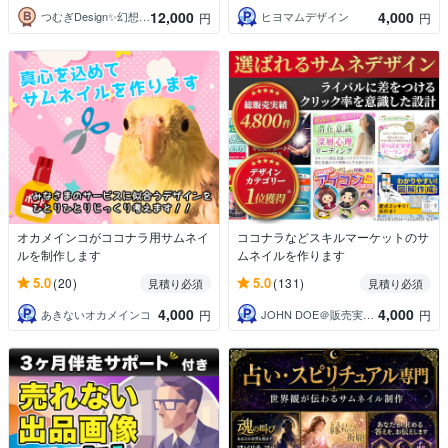
12,000
4,000
つむぎDesign✨幻想的な世界をお届け
ヒヨマムデザイン
円
円
オカメインコがココナラ用サムネイ
ココナラなどスキルマーケットのサ
ルを制作します
ムネイルを作ります
5.0
5.0
(20)
(131)
見積り必須
見積り必須
4,000
4,000
あきないオカメインコ
JOHN DOE＠販売実績4800件以上
円
円