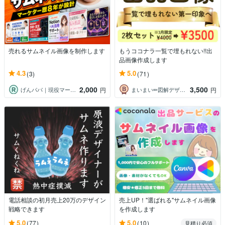
売れるサムネイル画像を制作します
もうココナラ一覧で埋もれない!!出
品画像作成します
4.3
5.0
(3)
(71)
2,000
3,500
げんパパ｜現役マーケターのAI実践家
まいまい✏︎図解デザイン｜SNS画像制作
円
円
電話相談の初月売上20万のデザイン
売上UP！"選ばれる"サムネイル画像
戦略できます
を作成します
5.0
5.0
(77)
(10)
見積り必須