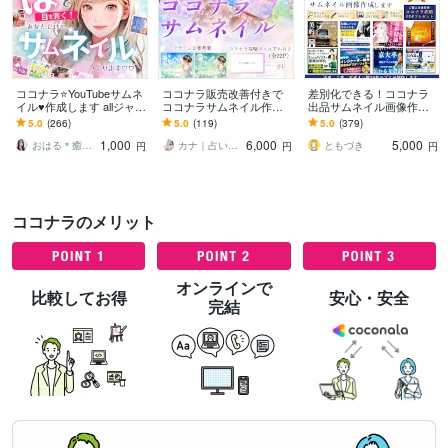
ココナラ⭐️YouTubeサムネ
ココナラ販売改善付きで
差別化できる！ココナラ
イル♥️作成します allジャン
ココナラサムネイル作成
出品サムネイル画像作成
ルOK￤初心者さんも大歓
します おすすめ順1ページ
します サービス画像デザ
5.0
(266)
5.0
(119)
5.0
(379)
迎￤CTR改善⭐️
目を狙うためのココナラ
イン2案作成⭐️ココナラ攻
1,000
6,000
5,000
販売導線を設計します
略PDF付❗️
おはる＊癒しゆるっと開運びより ☕️
カナ｜占い・スピ系専門制作代行
ともづき
円
円
円
ココナラのメリット
オンラインで
比較してお得
安心・安全
完結