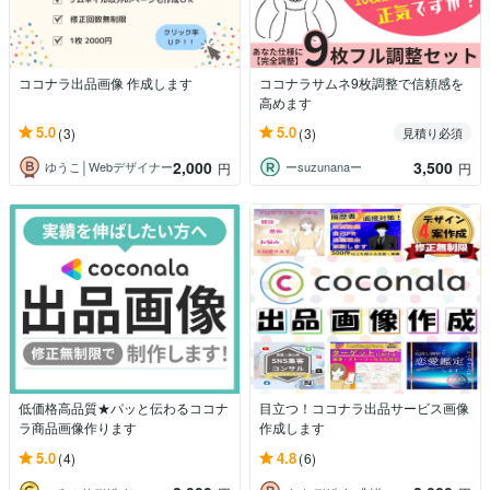
ココナラ出品画像 作成します
ココナラサムネ9枚調整で信頼感を
高めます
5.0
5.0
(3)
(3)
見積り必須
2,000
3,500
ゆうこ│Webデザイナー
ーsuzunanaー
円
円
低価格高品質★パッと伝わるココナ
目立つ！ココナラ出品サービス画像
ラ商品画像作ります
作成します
5.0
4.8
(4)
(6)