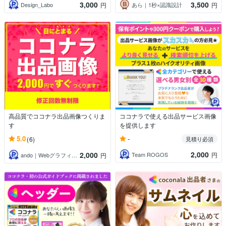
3,000
3,500
Design_Labo
あら｜1秒×認識設計
円
円
高品質でココナラ出品画像つくりま
ココナラで使える出品サービス画像
す
を提供します
-
5.0
(6)
見積り必須
2,000
2,000
Team ROGOS
円
ando｜Webグラフィック
円