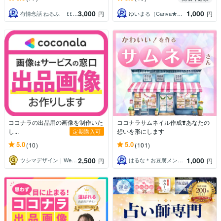
3,000
1,000
有情念話 ねるふ ﾋﾋﾞｷﾏﾉｽﾍﾞｼ
ゆいまる（Canva★デザイナー）
円
円
ココナラの出品用の画像を制作いた
ココナラサムネイル作成❣️あなたの
し...
想いを形にします
定期購入可
5.0
5.0
(10)
(101)
2,500
1,000
ツシマデザイン｜Web画像の制作
はるな＊お豆腐メンタルさんの味方
円
円