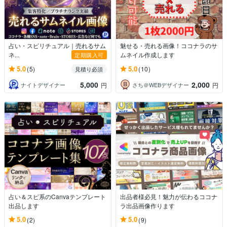
占い・スピリチュアル｜売れるサム
魅せる・売れる画像！ココナラのサ
ネ...
ムネイル作成します
定期購入可
5.0
5.0
(5)
(10)
見積り必須
5,000
2,000
ナイトデザイナー
さち＠WEBデザイナー
円
円
占い＆スピ系のCanvaテンプレート
出品者様必見！魅力が伝わるココナ
出品します
ラ出品画像作ります
5.0
5.0
(2)
(9)