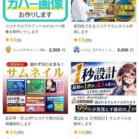
ココナラのプロフィールのカバー画
差別化できるココナラサムネイル作
像を制作いたします
成します
5.0
4.9
(9)
(36)
2,500
3,000
ツシマデザイン｜Web画像の制作
いけと【デザインスタジオ LOCAL】
円
円
反応率・売上UP/ココナラ用の出品
選ばれる【1秒設計】サムネイルを
画像制作します
制作します
5.0
5.0
(29)
(59)