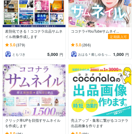
差別化できる！ココナラ出品サムネ
ココナラ⭐️YouTubeサムネイ...
イル画像作成します
定期購入可
5.0
5.0
(379)
(266)
5,000
1,000
ともづき
おはる＊癒しゆるっと開運びより ☕️
円
円
クリック率UPを目指すサムネイル
売上アップ・集客に繋がるココナラ
を作成します
出品画像を作ります
5.0
5.0
(26)
(90)