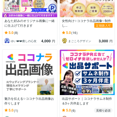
あなた好みのオリジナル画像に一緒
女性向け✨ココナラ出品画像✨制作
に仕上げて行きます
し...
定期購入可
5.0
5.0
(8)
(16)
4,000
3,000
ゆい❤️❤️癒しの心友
まごころデザイン
円
円
魅力を伝える✨ココナラ出品画像お
出品サポート｜ココナラサムネ制作
作りします
＆3ヶ月伴走します
5.0
5.0
(1)
(6)
見積り必須