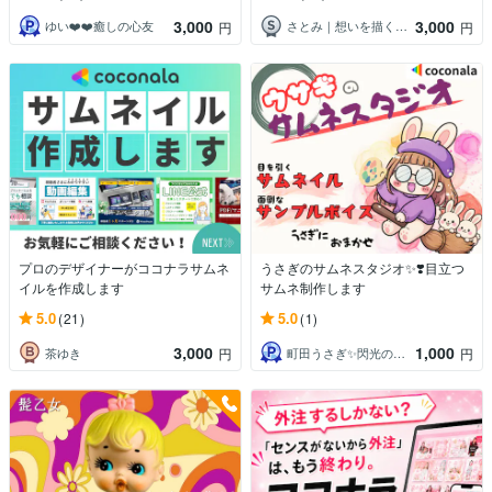
3,000
3,000
ゆい❤️❤️癒しの心友
さとみ｜想いを描く伴走型デザイナー
円
円
プロのデザイナーがココナラサムネ
うさぎのサムネスタジオ✨❣️目立つ
イルを作成します
サムネ制作します
5.0
5.0
(21)
(1)
3,000
1,000
茶ゆき
町田うさぎ✨閃光の幸せ届け人♡怪談師⛩️
円
円