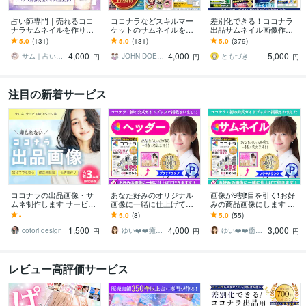
占い師専門｜売れるココ
ココナラなどスキルマー
差別化できる！ココナラ
ナラサムネイルを作りま
ケットのサムネイルを作
出品サムネイル画像作成
す 【55P特典付】競合分
ります クリック率を意識
します サービス画像デザ
5.0
(131)
5.0
(131)
5.0
(379)
析・タイトル提案で集客U
した設計でライバルに差
イン2案作成⭐️ココナラ攻
4,000
4,000
5,000
P♪
をつけます
略PDF付❗️
サム｜占い・スピリチュアル専門クリエイタ
JOHN DOE＠販売実績4800件以上
ともづき
円
円
円
注目の新着サービス
ココナラの出品画像・サ
あなた好みのオリジナル
画像が9割❗️目を引く❗️お好
ムネ制作します サービス
画像に一緒に仕上げて行
みの商品画像にします ✅
の魅力が伝わる！クリッ
きます ✅目を引く画像と
目立つ画像として✨公式ガ
-
5.0
(8)
5.0
(55)
クしたくなるサムネイ
して✨公式ガイドブログ✨
イドブック✨に掲載されま
1,500
4,000
3,000
ル！
に掲載されました❗️
した❗️
cotori design
ゆい❤️❤️癒しの心友
ゆい❤️❤️癒しの心友
円
円
円
レビュー高評価サービス