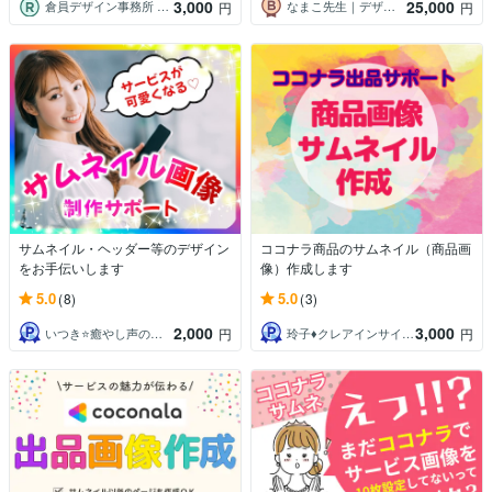
3,000
25,000
倉員デザイン事務所 クラカズミエコ
なまこ先生｜デザイン×思考整理
円
円
サムネイル・ヘッダー等のデザイン
ココナラ商品のサムネイル（商品画
をお手伝いします
像）作成します
5.0
5.0
(8)
(3)
2,000
3,000
いつき⭐️癒やし声のお話相手
玲子♦️クレアインサイト（洞視）
円
円