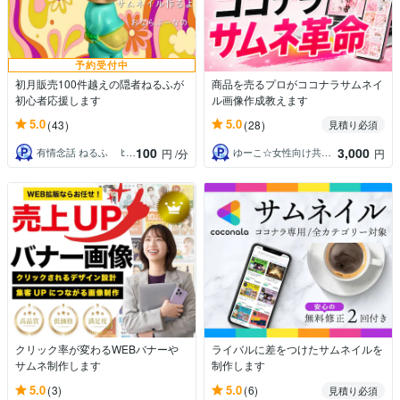
予約受付中
初月販売100件越えの隠者ねるふが
商品を売るプロがココナラサムネイ
初心者応援します
ル画像作成教えます
5.0
5.0
(43)
(28)
見積り必須
100
3,000
有情念話 ねるふ ﾋﾋﾞｷﾏﾉｽﾍﾞｼ
ゆーこ☆女性向け共感セールスライター
円
/分
円
クリック率が変わるWEBバナーや
ライバルに差をつけたサムネイルを
サムネ制作します
制作します
5.0
5.0
(3)
(6)
見積り必須