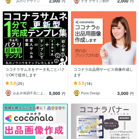
2,000
2,000
みのりデザイン
ナオ デザイン制作
円
円
ココナラサムネをデータ丸ごとパク
ココナラ出品用サービス画像作成し
リOKで提供します
ます
5.0
5.0
(25)
(18)
5,000
3,000
みあ＠体調不良により療養中
Puna Design
円
円