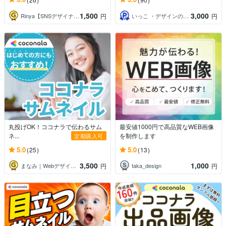
1,500
3,000
Rinya【SNSデザイナー】
いっこ ・デザインのお助け屋さん・
円
円
丸投げOK！ココナラで伝わるサム
最安値1000円で高品質なWEB画像
ネ...
を制作します
定期購入可
5.0
5.0
(25)
(13)
3,500
1,000
まなみ｜Webデザイナー
taka_design
円
円