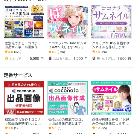
差別化できる！ココナラ
ココナラ⭐️YouTubeサムネ
クリック率UPを目指すサ
出品サムネイル画像作成
イル♥️作成します allジャン
ムネイルを作成します サ
します サービス画像デザ
ルOK￤初心者さんも大歓
ービスの魅力が伝わるサ
5.0
(379)
5.0
(266)
5.0
(26)
イン2案作成⭐️ココナラ攻
迎￤CTR改善⭐️
ムネイルをご提案いたし
5,000
1,000
1,500
略PDF付❗️
ます！
ともづき
おはる＊癒しゆるっと開運びより ☕️
Rinya【SNSデザイナー】
円
円
円
定番サービス
初出品でも安心！ココナ
売るための構成でココナ
画像が9割❗️目を引く❗️お好
ラ出品画像制作いたしま
ラ出品画像作成します 目
みの商品画像にします ✅
す 【出品画像設計シート
立つでは差はつかない｜
目立つ画像として✨公式ガ
5.0
(1)
5.0
(5)
5.0
(55)
付】修正無制限・48時間
セールスライティングに
イドブック✨に掲載されま