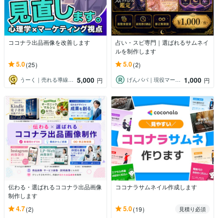
ココナラ出品画像を改善します
占い・スピ専門｜選ばれるサムネイ
ルを制作します
5.0
5.0
(25)
(2)
5,000
1,000
うーく｜売れる導線改善パートナー
げんパパ｜現役マーケターのAI実践家
円
円
伝わる・選ばれるココナラ出品画像
ココナラサムネイル作成します
制作します
4.7
5.0
(2)
(19)
見積り必須