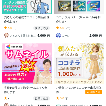
売るための構成でココナラ出品画像
ココナラ用バナー(サムネイル)を制
作成します
作します
5.0
5.0
(5)
(22)
見積り必須
4,000
2,000
ざとさん｜見られる売れるを創る画像屋
のーむ
円
円
実績100件まで激安!!サムネイル制
ご依頼につながるココナラ出品画像
作します
作...
定期購入可
-
5.0
見積り必須
(1)
1,000
1,000
画像クリエイターあさみ
円
Fumi｜Canvaデザイン
円