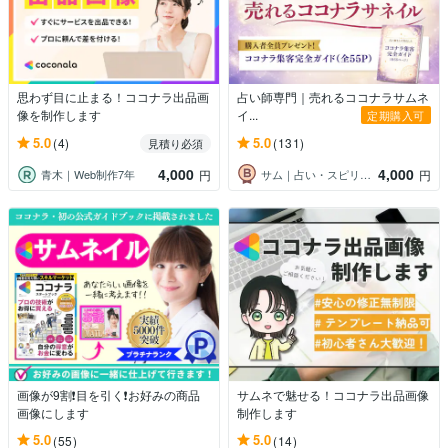
思わず目に止まる！ココナラ出品画
占い師専門｜売れるココナラサムネ
像を制作します
イ...
定期購入可
5.0
5.0
(4)
(131)
見積り必須
4,000
4,000
青木｜Web制作7年
サム｜占い・スピリチュアル専門クリエイタ
円
円
画像が9割❗️目を引く❗️お好みの商品
サムネで魅せる！ココナラ出品画像
画像にします
制作します
5.0
5.0
(55)
(14)