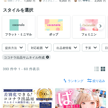
1,500
4,000
3,000
納品・丸投げOK
基づく画像構成
した❗️
ゆめ｜プラスミーデザイン ＠即レス対応
ざとさん｜見られる売れるを創る画像屋
ゆい❤️❤️癒しの心友
円
円
円
スタイルを選択
フラット・ミニマル
ポップ
フェミニン
提供方法
対応範囲
出品者情報
予算
日
ココナラ出品サムネイル作成
393
件中
1 - 60
件表示
ランキング
絞り込み