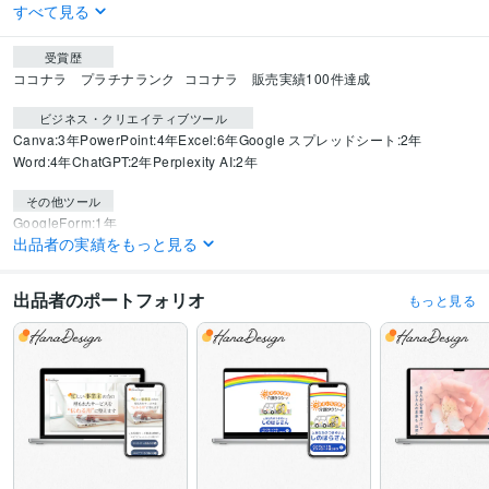
すべて見る
受賞歴
ココナラ　プラチナランク
ココナラ　販売実績100件達成
ビジネス・クリエイティブツール
Canva:3年
PowerPoint:4年
Excel:6年
Google スプレッドシート:2年
Word:4年
ChatGPT:2年
Perplexity AI:2年
その他ツール
GoogleForm:1年
出品者の実績をもっと見る
得意分野
Web制作・HP作成・EC構築
ココナラサムネイル・ヘッダー
Instagramテ
出品者のポートフォリオ
もっと見る
ンプレート
X投稿画像・テンプレート・ヘッダー画像
Instagram投稿画像
ブログ・スライド資料
サムネイル・バナー・リッチメニュー
Kindle本表
紙
印刷物（チラシ・パンフレット・名刺）
ヘッダー
サムネイル
バナー
Instagram
ブログ
図解
資料
チラシ
パンフレット
名刺