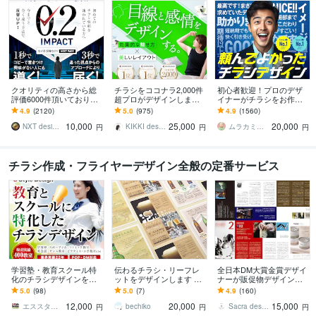
クオリティの高さから総
チラシをココナラ2,000件
初心者歓迎！プロのデザ
評価6000件頂いておりま
超プロがデザインします
イナーがチラシをお作り
す 修正無制限！25年デザ
美しいレイアウト、目を
します ココナラ初心者も
4.9
(2120)
5.0
(975)
4.9
(1560)
イナーが作る訴求方法で
惹くビジュアルのフライ
歓迎！企業から個人まで
10,000
25,000
20,000
チラシ反響UP!
ヤー・チラシ
高品質を安価でお届け！
NXT design 研究所
KIKKI design
ムラカミラボ
円
円
円
チラシ作成・フライヤーデザイン全般の定番サービス
学習塾・教育スクール特
伝わるチラシ・リーフレ
全日本DM大賞金賞デザイ
化のチラシデザインを承
ットをデザインします 商
ナーが販促物デザインし
ります デザイン業界で22
品やイベントなどの魅力
ます ★「第34回全日本D
5.0
(98)
5.0
(7)
4.9
(160)
年の実績でしっかり対応
を伝えられるチラシをデ
M大賞」金賞★ DM、チラ
12,000
20,000
15,000
いたします
ザインします
シデザイン
エススタイル デザイン
bechiko
Sacra design office
円
円
円