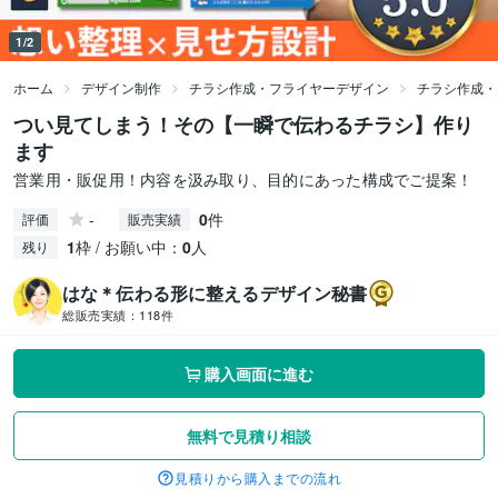
1/2
ホーム
デザイン制作
チラシ作成・フライヤーデザイン
チラシ作成・
つい見てしまう！その【一瞬で伝わるチラシ】作り
ます
営業用・販促用！内容を汲み取り、目的にあった構成でご提案！
-
0
件
評価
販売実績
1
枠 / お願い中：
0
人
残り
はな＊伝わる形に整えるデザイン秘書
総販売実績：
118件
購入画面に進む
無料で見積り相談
見積りから購入までの流れ