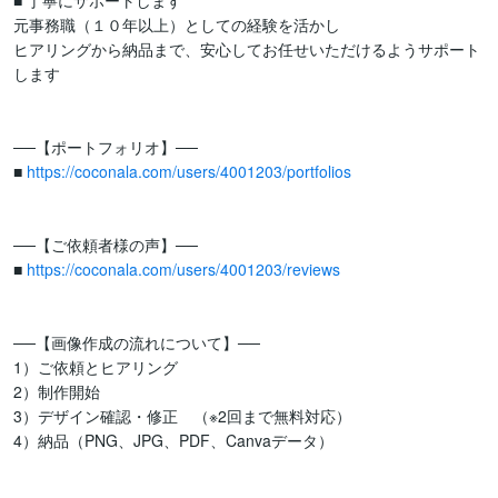
■ 丁寧にサポートします

元事務職（１０年以上）としての経験を活かし

ヒアリングから納品まで、安心してお任せいただけるようサポート
します

──【ポートフォリオ】──

■ 
https://coconala.com/users/4001203/portfolios
──【ご依頼者様の声】──

■ 
https://coconala.com/users/4001203/reviews
──【画像作成の流れについて】──

1）ご依頼とヒアリング

2）制作開始

3）デザイン確認・修正　（※2回まで無料対応）

4）納品（PNG、JPG、PDF、Canvaデータ）
