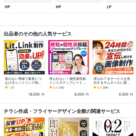
HP
HP
LP
出品者のその他の人気サービス
迷わない導線で集客につ
埋もれない！個性派投稿
埋もれてるサービスを宣
なげるリットリンク制作
インスタテンプレート作
伝するサムネイルに変え
します ただのリンク集で
ります ★データ料込み！
ます 【事業主の方】内容
-
(1)
5.0
(16)
5.0
(54)
終わらせず、“伝わる順
即日利用で効率化！固定
を整理して、魅力が伝わ
18,000
8,000
6,000
番”に整理します！
投稿も対応可能！
るサムネをご提案！
円
円
円
チラシ作成・フライヤーデザイン全般の関連サービス