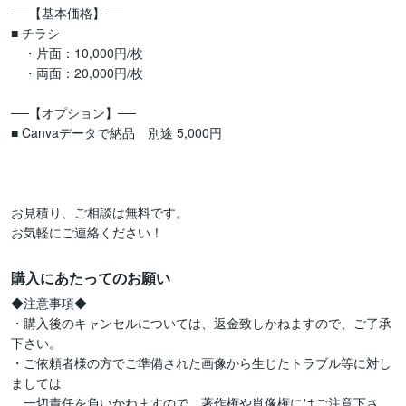
──【基本価格】──

■ チラシ

　・片面：10,000円/枚

　・両面：20,000円/枚

──【オプション】──

■ Canvaデータで納品　別途 5,000円

お見積り、ご相談は無料です。

お気軽にご連絡ください！　
購入にあたってのお願い
◆注意事項◆

・購入後のキャンセルについては、返金致しかねますので、ご了承
下さい。

・ご依頼者様の方でご準備された画像から生じたトラブル等に対し
ましては

　一切責任を負いかねますので、著作権や肖像権にはご注意下さ