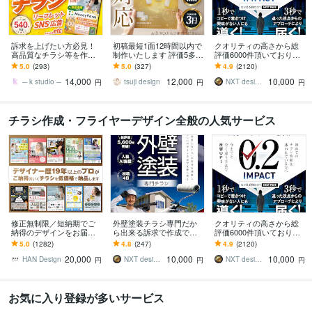
訴求を上げたい方必見！
初稿最短1面12時間以内で
クオリティの高さから総
高品質なチラシ等を作成
制作いたします 評価5多
評価6000件頂いておりま
します もっと訴求を上げ
数！修正無制限でチラシ
す 修正無制限！25年デザ
5.0
(293)
5.0
(327)
4.9
(2120)
る為の提案がほしい方、
制作いたします☆
イナーが作る訴求方法で
14,000
12,000
10,000
お申し付けください！
チラシ反響UP!
─ k studio ─
tsuji design
NXT design 研究所
円
円
円
チラシ作成・フライヤーデザイン全般の人気サービス
修正無制限／短納期でご
外壁塗装チラシ専門だか
クオリティの高さから総
納得のデザインをお届け
ら出来る訴求で作成でき
評価6000件頂いておりま
します その他、パンフ・
ます 修正無制限！信頼感
す 修正無制限！25年デザ
5.0
(1282)
4.8
(247)
4.9
(2120)
ポスター・メニュー・名
を大切にしたポスティン
イナーが作る訴求方法で
20,000
10,000
10,000
刺・看板 etc.
グ反響重視デザイン
チラシ反響UP!
HAN Design
NXT design 研究所
NXT design 研究所
円
円
円
お気に入り登録が多いサービス