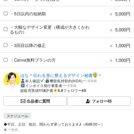
＋
5,000円
・5日以内の短納期
・大幅なデザイン変更（構成が大きくかわ
＋
5,000円
るもの）
＋
1,000円
・3回目以降の修正
＋
1,000円
・Canva無料プランの方
はな＊伝わる形に整えるデザイン秘書
本人確認
機密保持契約(NDA)
未登録
インボイス発行事業者
未登録
総販売実績
118
評価
5.0
フォロワー
45
出品者に質問
フォロー
45
スケジュール
◆平日、土日、祝日、関わらず承っております♪（AM9:00～）

◆ご連絡...