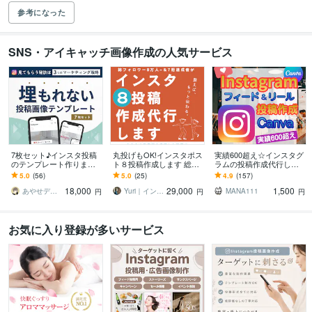
参考になった
SNS・アイキャッチ画像作成の人気サービス
7枚セット♪インスタ投稿
丸投げもOK!インスタポス
実績600超え☆インスタグ
のテンプレート作ります
ト８投稿作成します 総FW
ラムの投稿作成代行しま
もうキレイなだけじゃダ
8万人〜達成＆個人法人の
す Instagram運用OK☆フ
5.0
(56)
5.0
(25)
4.9
(157)
メ！3つの戦略で埋もれな
インスタサポート件数70
ィード・リールCanva制
18,000
29,000
1,500
い投稿を制作
件〜有
作
あやせデザイン
Yuri｜インスタ運用・WEBデザイン
MANA111
円
円
円
お気に入り登録が多いサービス