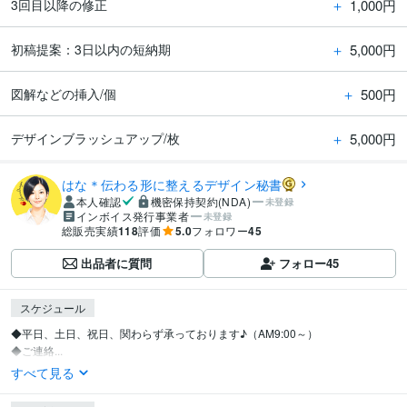
＋
1,000円
3回目以降の修正
＋
5,000円
初稿提案：3日以内の短納期
＋
500円
図解などの挿入/個
＋
5,000円
デザインブラッシュアップ/枚
はな＊伝わる形に整えるデザイン秘書
本人確認
機密保持契約(NDA)
未登録
インボイス発行事業者
未登録
総販売実績
118
評価
5.0
フォロワー
45
出品者に質問
フォロー
45
スケジュール
◆平日、土日、祝日、関わらず承っております♪（AM9:00～）

◆ご連絡...
すべて見る