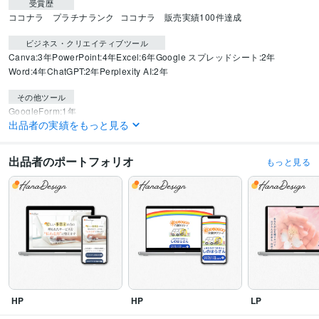
受賞歴
ココナラ　プラチナランク
ココナラ　販売実績100件達成
ビジネス・クリエイティブツール
Canva:3年
PowerPoint:4年
Excel:6年
Google スプレッドシート:2年
Word:4年
ChatGPT:2年
Perplexity AI:2年
その他ツール
GoogleForm:1年
出品者の実績をもっと見る
得意分野
Web制作・HP作成・EC構築
ココナラサムネイル・ヘッダー
Instagramテ
出品者のポートフォリオ
もっと見る
ンプレート
X投稿画像・テンプレート・ヘッダー画像
Instagram投稿画像
ブログ・スライド資料
サムネイル・バナー・リッチメニュー
Kindle本表
紙
印刷物（チラシ・パンフレット・名刺）
ヘッダー
サムネイル
バナー
Instagram
ブログ
図解
資料
チラシ
パンフレット
名刺
HP
HP
LP