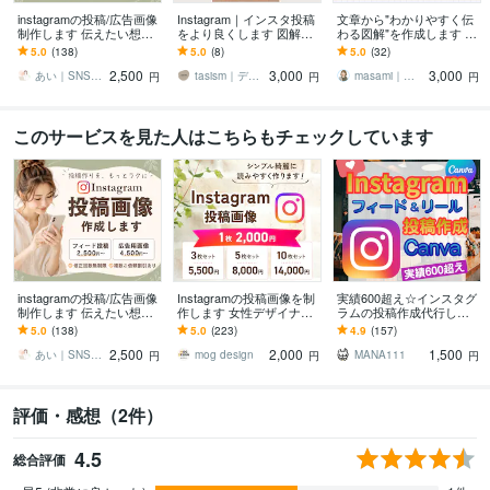
instagramの投稿/広告画像
Instagram｜インスタ投稿
文章から"わかりやすく伝
制作します 伝えたい想い
をより良くします 図解化
わる図解"を作成します ブ
を、目に留まるデザイン
で直感的に分かりやすく
ログ図解・X図解・コンテ
5.0
(138)
5.0
(8)
5.0
(32)
へ
なる！テキストだけの投
ンツ図解お任せくださ
2,500
3,000
3,000
稿は卒業！
い！
あい｜SNSデザイン
tasism｜デザインとSNSマーケター
masami｜スライド・Webデザイナー
円
円
円
このサービスを見た人はこちらもチェックしています
instagramの投稿/広告画像
Instagramの投稿画像を制
実績600超え☆インスタグ
制作します 伝えたい想い
作します 女性デザイナー
ラムの投稿作成代行しま
を、目に留まるデザイン
がシンプル綺麗にリーズ
す Instagram運用OK☆フ
5.0
(138)
5.0
(223)
4.9
(157)
へ
ナブルに♪
ィード・リールCanva制
2,500
2,000
1,500
作
あい｜SNSデザイン
mog design
MANA111
円
円
円
評価・感想（2件）
4.5
総合評価