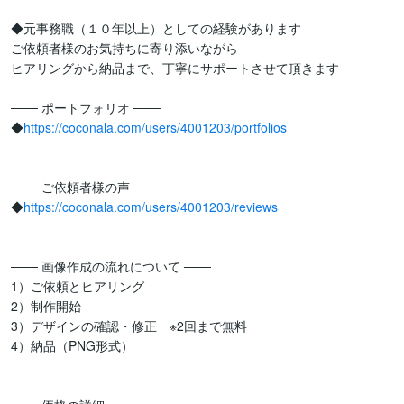
◆元事務職（１０年以上）としての経験があります

ご依頼者様のお気持ちに寄り添いながら

ヒアリングから納品まで、丁寧にサポートさせて頂きます

─── ポートフォリオ ───

◆
https://coconala.com/users/4001203/portfolios
─── ご依頼者様の声 ───

◆
https://coconala.com/users/4001203/reviews
─── 画像作成の流れについて ───

1）ご依頼とヒアリング　

2）制作開始

3）デザインの確認・修正　※2回まで無料

4）納品（PNG形式）　
