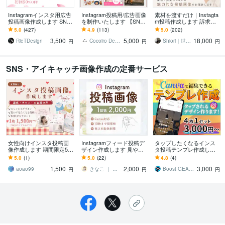
Instagramインスタ用広告
Instagram投稿用/広告画像
素材を渡すだけ｜Instagta
投稿画像作成します SNS
を制作いたします 【SNS
m投稿作成します 訴求力
で集客アップ！！商品の
画像】1枚だけでも表紙〜
のあるフィード・リール
5.0
(427)
4.9
(113)
5.0
(202)
宣伝広告などにも♪
サンクスページ丸々でもO
動画・広告画像作成しま
3,500
5,000
18,000
K♪
す
RieTDesign
Cocoiro Design
Shiori｜世界観クリエイター
円
円
円
SNS・アイキャッチ画像作成の定番サービス
女性向けインスタ投稿画
Instagramフィード投稿デ
タップしたくなるインス
像作成します 期間限定5月
ザイン作成します 見やす
タ投稿テンプレ作成しま
まで特別価格1枚 1,500
さを意識した、読みたく
す Canvaで編集可SNS投
5.0
(1)
5.0
(22)
4.8
(4)
円〜
なる投稿をお届けします
稿画像テンプレート
1,500
2,000
3,000
◎
aoao99
きなこ ｜ 画像デザイン
Boost GEAR ひでまるデザイン
円
円
円