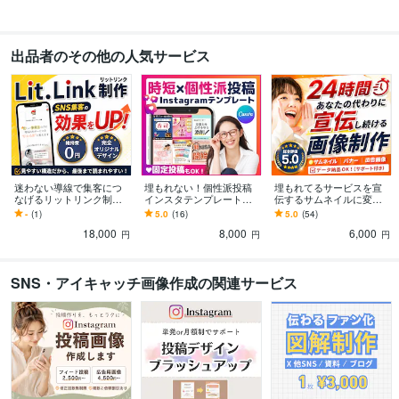
出品者のその他の人気サービス
迷わない導線で集客につ
埋もれない！個性派投稿
埋もれてるサービスを宣
なげるリットリンク制作
インスタテンプレート作
伝するサムネイルに変え
します ただのリンク集で
ります ★データ料込み！
ます 【事業主の方】内容
-
(1)
5.0
(16)
5.0
(54)
終わらせず、“伝わる順
即日利用で効率化！固定
を整理して、魅力が伝わ
18,000
8,000
6,000
番”に整理します！
投稿も対応可能！
るサムネをご提案！
円
円
円
SNS・アイキャッチ画像作成の関連サービス