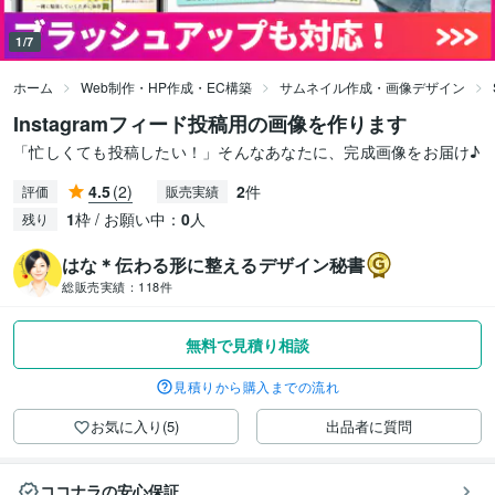
1/7
ホーム
Web制作・HP作成・EC構築
サムネイル作成・画像デザイン
Instagramフィード投稿用の画像を作ります
「忙しくても投稿したい！」そんなあなたに、完成画像をお届け♪
4.5
(2)
2
件
評価
販売実績
1
枠 / お願い中：
0
人
残り
はな＊伝わる形に整えるデザイン秘書
総販売実績：
118件
無料で見積り相談
見積りから購入までの流れ
お気に入り(5)
出品者に質問
ココナラの安心保証