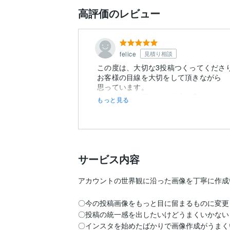
高評価のレビュー
felice
見積り相談
この度は、大切な3投稿つくってくださ
お客様の目線を大切をして頂きながら 
思っています。
じゅん様にお願いして本当に良かったと
もっと見る
サービス内容
アカウントの世界観に沿った画像を丁寧に作成
〇今の投稿画像をもっと目に留まるものに変更し
〇投稿の統一感を出したいけどうまくいかない

〇インスタを始めたばかりで画像作成がうまく