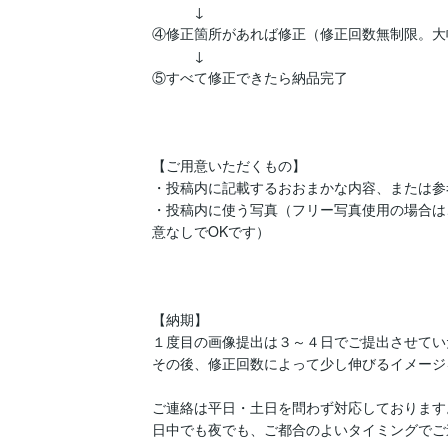
　　　↓

④修正箇所があれば修正（修正回数無制限。大
　　　↓

⑤すべて修正できたら納品完了

【ご用意いただくもの】

・投稿内に記載するおおまかな内容、または参
・投稿内に使う写真（フリー写真使用の場合は
意なしでOKです）

【納期】

１度目の画像提出は３～４日でご提出させてい
その後、修正回数によって少し伸びるイメージ
ご連絡は平日・土日を問わず対応しております。
日中でも夜でも、ご都合のよいタイミングでご