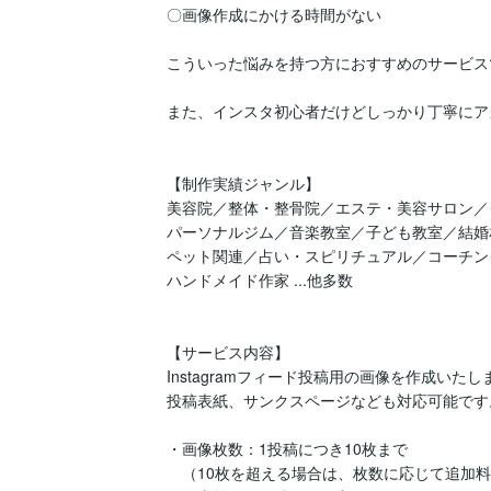
〇画像作成にかける時間がない

こういった悩みを持つ方におすすめのサービスで
また、インスタ初心者だけどしっかり丁寧にア
【制作実績ジャンル】

美容院／整体・整骨院／エステ・美容サロン／
パーソナルジム／音楽教室／子ども教室／結婚
ペット関連／占い・スピリチュアル／コーチング
ハンドメイド作家 ...他多数

【サービス内容】

Instagramフィード投稿用の画像を作成いたしま
投稿表紙、サンクスページなども対応可能です。
・画像枚数：1投稿につき10枚まで

　（10枚を超える場合は、枚数に応じて追加料