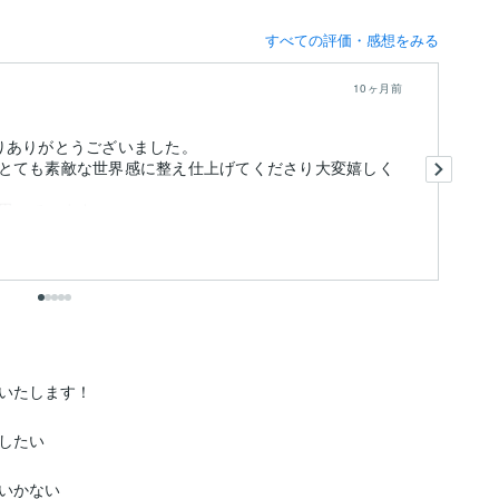
すべての評価・感想をみる
10ヶ月前
りありがとうございました。
前
とても素敵な世界感に整え仕上げてくださり大変嬉しく
し
今
思っています。
た
も
お
いたします！

たい

いかない
