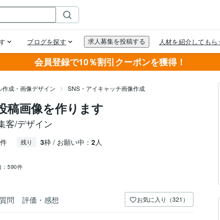
会員登録で10％割引クーポンを獲得！
ル作成・画像デザイン
SNS・アイキャッチ画像作成
ード投稿画像を作ります
舗集客/デザイン
件
3
枠 / お願い中：
2
人
残り
績：
590件
質問
評価・感想
お気に入り（321）