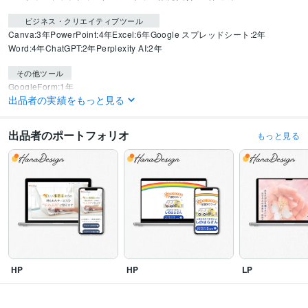
ビジネス・クリエイティブツール
Canva:3年
PowerPoint:4年
Excel:6年
Google スプレッドシート:2年
Word:4年
ChatGPT:2年
Perplexity AI:2年
その他ツール
GoogleForm:1年
出品者の実績をもっと見る
得意分野
Web制作・HP作成・EC構築
ココナラサムネイル・ヘッダー
Instagramテ
出品者のポートフォリオ
もっと見る
ンプレート
X投稿画像・テンプレート・ヘッダー画像
Instagram投稿画像
ブログ・スライド資料
サムネイル・バナー・リッチメニュー
Kindle本表
紙
印刷物（チラシ・パンフレット・名刺）
ヘッダー
サムネイル
バナー
Instagram
ブログ
図解
資料
チラシ
パンフレット
名刺
HP
HP
LP