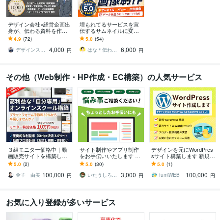
デザイン会社×経営企画出
埋もれてるサービスを宣
身が、伝わる資料を作り
伝するサムネイルに変え
ます 資料の意図を共有
ます 【事業主の方】内容
4.9
(72)
5.0
(54)
し、伝わる資料を共につ
を整理して、魅力が伝わ
4,000
6,000
くるパートナーです
るサムネをご提案！
デザインスタジオAtoZ
はな＊伝わる形に整えるデザイン秘書
円
円
その他（Web制作・HP作成・EC構築）の人気サービス
３組モニター価格中｜動
サイト制作やアプリ制作
デザインを元にWordPres
画販売サイトを構築しま
をお手伝いいたします デ
sサイト構築します 新規構
す プラットフォームへの
ザイン・コーディング・
築・静的サイトのWordPr
5.0
(2)
5.0
(30)
5.0
(1)
高額手数料を卒業し利益
プログラミングの悩み事
ess化おまかせください！
100,000
3,000
100,000
を最大化します
相談ください！
金子 由美
いたうしろ｜Desigh ＆ Web
fumiWEB
円
円
円
お気に入り登録が多いサービス