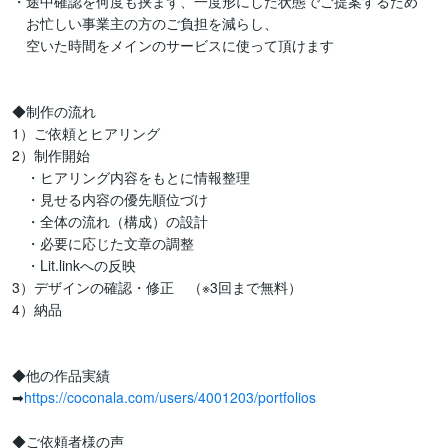
・途中確認を何度も挟まず、一度形にした状態でご提案するため

　お忙しい事業主の方のご負担を減らし、

　空いた時間をメインのサービスに使って頂けます

◆制作の流れ

1）ご依頼とヒアリング

2）制作開始

　・ヒアリング内容をもとに情報整理

　・見せる内容の優先順位づけ

　・全体の流れ（構成）の設計

　・必要に応じた文章の調整

　・Lit.linkへの反映

3）デザインの確認・修正　（※3回まで無料）

4）納品

◆他の作品実績

➡
https://coconala.com/users/4001203/portfolios
◆ご依頼者様の声
