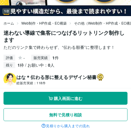
1/2
ホーム
Web制作・HP作成・EC構築
その他（Web制作・HP作成・EC構
迷わない導線で集客につなげるリットリンク制作し
ます
ただのリンク集で終わらせず、“伝わる順番”に整理します！
-
1
件
評価
販売実績
1
枠 / お願い中：
0
人
残り
はな＊伝わる形に整えるデザイン秘書
総販売実績：
118件
購入画面に進む
無料で見積り相談
見積りから購入までの流れ