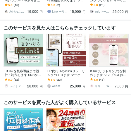
向けサポートを承ります
作前相談を承ります サイ
ンクつくります マーケテ
不合格の原因究明・サイ
ト構成・設計・SEO対
ィング×デザインで集客効
5.0
(16)
5.0
(2)
5.0
(23)
ト監査・記事修正案など
策・戦略アドバイスなど
果UP！
19,000
15,000
25,000
他項目のレポート
みけねこデザイン
Lino ーリノー
webマーケターMegu
円
円
円
このサービスを見た人はこちらもチェックしています
Lit.linkを集客導線まで設
HP代わりのlit.linkリットリ
lit.link(リットリンク)を制
計・制作します SNSから
ンクつくります マーケテ
作します シンプル＆おし
問い合わせ・購入につな
ィング×デザインで集客効
ゃれ♪ホームページ代わり
5.0
(52)
5.0
(23)
4.8
(45)
がる導線を整えます
果UP！
になる◎
28,000
25,000
7,500
レイ｜デザインするマーケター
webマーケターMegu
サリー｜Webデザイン＆動画制作
円
円
円
このサービスを買った人がよく購入しているサービス