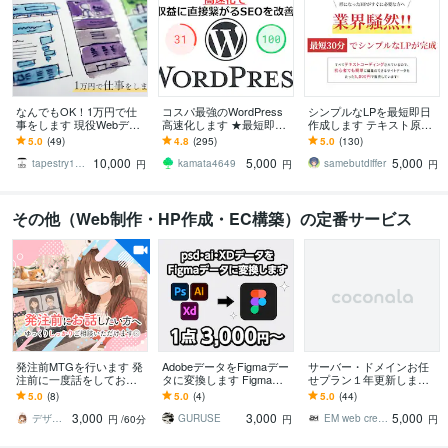
なんでもOK！1万円で仕
コスパ最強のWordPress
シンプルなLPを最短即日
事をします 現役Webデザ
高速化します ★最短即日
作成します テキスト原稿
イナーが誠実に対応しま
★検索順位ＵＰ！★100点
を元にhtmlとcssだけでコ
5.0
(49)
4.8
(295)
5.0
(130)
す
実績★アクセス数ＵＰ！
ーディングします。
10,000
5,000
5,000
★
tapestry1975
kamata4649
samebutdiffer
円
円
円
その他（Web制作・HP作成・EC構築）の定番サービス
発注前MTGを行います 発
AdobeデータをFigmaデー
サーバー・ドメインお任
注前に一度話をしておき
タに変換します Figma移
せプラン１年更新します ※
たい！という方の為のサ
行に困っている方、お任
当社のサーバー・ドメイ
5.0
(8)
5.0
(4)
5.0
(44)
ービスです
せください！
ンお任せプラン利用者限
3,000
3,000
5,000
定
デザインとWEBマーケティング滝沢えり
GURUSE
EM web create
円
/60分
円
円