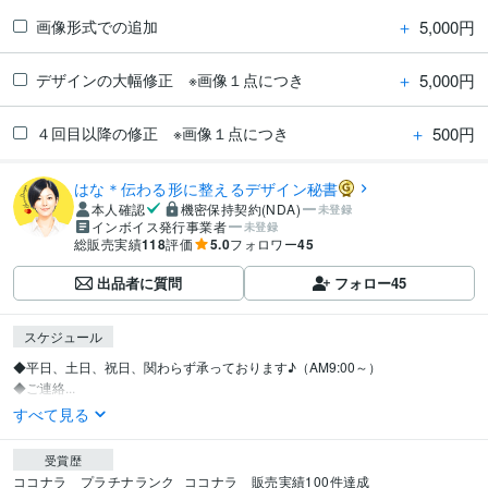
＋
5,000円
画像形式での追加
＋
5,000円
デザインの大幅修正 ※画像１点につき
＋
500円
４回目以降の修正 ※画像１点につき
はな＊伝わる形に整えるデザイン秘書
本人確認
機密保持契約(NDA)
未登録
インボイス発行事業者
未登録
総販売実績
118
評価
5.0
フォロワー
45
出品者に質問
フォロー
45
スケジュール
◆平日、土日、祝日、関わらず承っております♪（AM9:00～）

◆ご連絡...
すべて見る
受賞歴
ココナラ　プラチナランク
ココナラ　販売実績100件達成