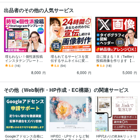
出品者のその他の人気サービス
埋もれない！個性派投稿
埋もれてるサービスを宣
目に留まる！X（Twitter）
インスタテンプレート作
伝するサムネイルに変え
投稿画像を作ります 【注
ります ★データ料込み！
ます 【事業主の方】内容
目される】図解、ヘッダ
5.0
(16)
5.0
(54)
5.0
(18)
即日利用で効率化！固定
を整理して、魅力が伝わ
ー、テンプレート、タイ
8,000
6,000
5,000
投稿も対応可能！
るサムネをご提案！
ポグラフィー
円
円
円
その他（Web制作・HP作成・EC構築）の関連サービス
Googleアドセンス合格に
HP/EC・LPサイトなど制
HP代わりのlit.linkリットリ