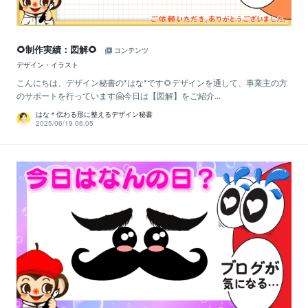
🌻制作実績：図解🌻
コンテンツ
デザイン・イラスト
こんにちは、デザイン秘書の*はな*です🌻デザインを通して、事業主の方
のサポートを行っています🤗今日は【図解】をご紹介...
はな＊伝わる形に整えるデザイン秘書
2025/06/19 06:05