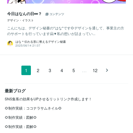
今日はなんの日👀？
コンテンツ
デザイン・イラスト
こんにちは、デザイン秘書の*はな*です🌻デザインを通して、事業主の方
のサポートを行っています🤗▼私の想いが詰まってい...
はな＊伝わる形に整えるデザイン秘書
2025/06/14 21:07
…
1
2
3
4
5
12
最新ブログ
SNS集客の効果をUPさせるリットリンク作成します！
🌻制作実績：ココナラサムネイル🌻
🌻制作実績：図解🌻
🌻制作実績：図解🌻