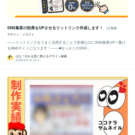
SNS集客の効果をUPさせるリットリンク作成します！
告知
デザイン・イラスト
───リットリンクをうまく活用することで安価なのにSNS集客UPへ繋げ
るWebサイトになります！───■せっかくのSNS...
はな＊伝わる形に整えるデザイン秘書
2026/04/19 22:11