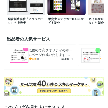
語学力
英語
日常会話レベル
配管製造会社「ミウラパー
甲斐犬ステッカーBASEサ
ネイルサロン「Bl
ツ」＊ 制作例
イト制作
ls」＊ 制作例
出品者の人気サービス
低価格で高クオリティのホー
Wor
ムページ作成いたします ワ
文章
ードプレスで格安ホームペー
し替
5.0
(1)
50,000
円
5.0
ジ制作、お任せください！
このブログを見た人にオススメ