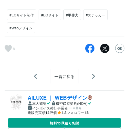
#ECサイト制作
#ECサイト
#甲斐犬
#ステッカー
#Webデザイン
8
一覧に戻る
AILUXE ｜ WEBデザイン
本人確認
機密保持契約(NDA)
インボイス発行事業者
未登録
総販売実績
14
評価
4.8
フォロワー
48
無料で見積り相談