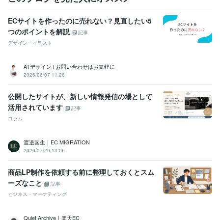
ECサイトを作ったのに売れない？見直したい5
つのポイントを解説
記事
デザイン・イラスト
ATデザイン l お問い合わせはお気軽に
2026/06/07 11:26
公開したサイトが、新しい情報発信の場として
活用されています
記事
コラム
渡邉国生｜EC MIGRATION
2026/07/29 13:06
商品LP制作を依頼する前に整理しておくとスム
ーズなこと
記事
ビジネス・マーケティング
Quiet Archive｜楽天EC