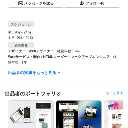
メッセージを送る
フォロー
48
スケジュール
平日9時～21時

土日10時～21時
経験職種
デザイナー / Webデザイナー
経験年数 : 1年
Webサービス・制作 / HTMLコーダー・マークアップエンジニア
経
験年数 : 1年
出品者の実績をもっと見る
プログラミング言語・フレームワーク
CSS:2年
HTML:2年
ビジネス・クリエイティブツール
出品者のポートフォリオ
もっと見る
Wix:2年
WordPress:2年
Excel:6年
Google サイト:3年
Google スプレッドシート:3年
Google スライド:1年
Google ドキュメント:3年
PowerPoint:6年
Word:6年
ChatGPT:1年
Canva:2年
Figma:2年
得意分野
Web制作・HP作成・EC構築
ホームページ制作