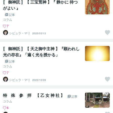
〚 御神託 〛【 三宝荒神 】『 静かに 待つ
がよい 』
記事
コラム
7
シビュラ・マリ
2023/03/13
〚 御神託 〛【 天之御中主神 】『顕われし
光の存在』「遍く光を授かる」
記事
コラム
7
シビュラ・マリ
2022/12/28
特 殊 参 拝 【 乙 女 神 社 】
記事
コラム
6