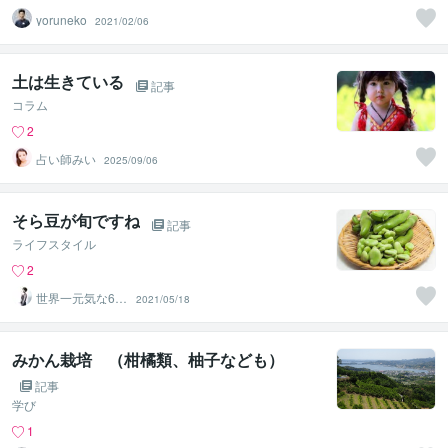
yoruneko
2021/02/06
土は生きている
記事
コラム
2
占い師みい
2025/09/06
そら豆が旬ですね
記事
ライフスタイル
2
世界一元気な60
2021/05/18
歳♪ 藤野もえ
みかん栽培 （柑橘類、柚子なども）
記事
学び
1