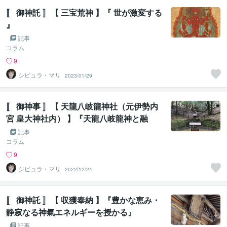
〚 御神託 〛【 三宝荒神 】『 世が激変する
』
記事
コラム
9
シビュラ・マリ
2023/01/29
〚 御神事 〛【 天龍八岐龍神社（元伊勢内
宮 皇大神社内） 】『天龍八岐龍神と融
合』
記事
コラム
9
シビュラ・マリ
2022/12/24
〚 御神託 〛【 収獲奉納 】『豊かな恵み・
静寂なる神氣エネルギーを授かる』
記事