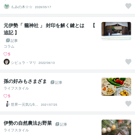
もみの木☆☆
2026/05/17
元伊勢「 籠神社 」 封印を解く鍵とは 【
追記 】
記事
コラム
5
シビュラ・マリ
2022/06/13
孫の好みもさまざま
記事
ライフスタイル
5
世界一元気な60
2021/07/25
歳♪ 藤野もえ
伊勢の自然農法お野菜
記事
ライフスタイル