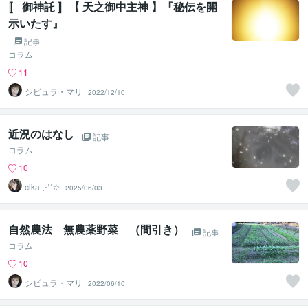
〚 御神託 〛【 天之御中主神 】『秘伝を開
示いたす』
記事
コラム
11
シビュラ・マリ
2022/12/10
近況のはなし
記事
コラム
10
cika ⋰˚✩
2025/06/03
自然農法 無農薬野菜 （間引き）
記事
コラム
10
シビュラ・マリ
2022/06/10