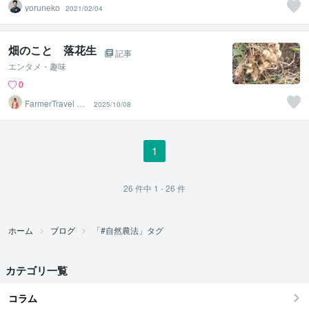
yoruneko
2021/02/04
畑のこと 落花生
記事
エンタメ・趣味
0
FarmerTravel cre
2025/10/08
ater
1
26
件中
1 - 26
件
ホーム
ブログ
「#自然農法」タグ
カテゴリ一覧
コラム