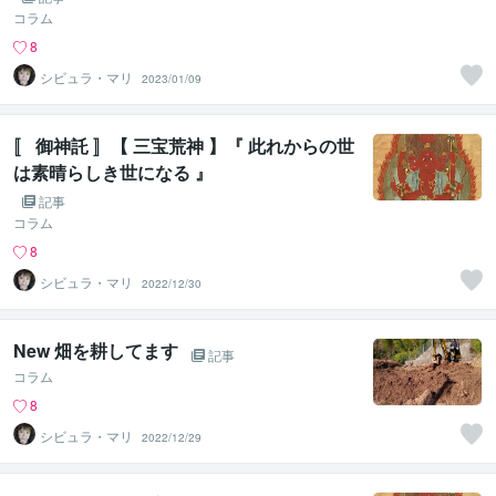
コラム
8
シビュラ・マリ
2023/01/09
〚 御神託 〛【 三宝荒神 】『 此れからの世
は素晴らしき世になる 』
記事
コラム
8
シビュラ・マリ
2022/12/30
New 畑を耕してます
記事
コラム
8
シビュラ・マリ
2022/12/29