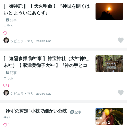
〚 御神託 〛【 天火明命 】『神世を開くは
いと よういにあらず』
記事
コラム
3
シビュラ・マリ
2023/04/03
〚 遠隔参拝 御神事 〛神宝神社（大神神社
末社）【 家津美御子大神 】『神の手とコ
ラボ』②
記事
コラム
3
シビュラ・マリ
2023/01/22
“ゆずの剪定”小枝で細かい分岐
記事
学び
3