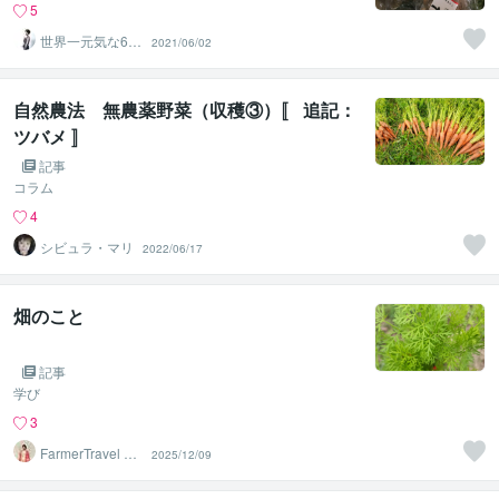
5
世界一元気な60
2021/06/02
歳♪ 藤野もえ
自然農法 無農薬野菜（収穫③）〚 追記：
ツバメ 〛
記事
コラム
4
シビュラ・マリ
2022/06/17
畑のこと
記事
学び
3
FarmerTravel cre
2025/12/09
ater