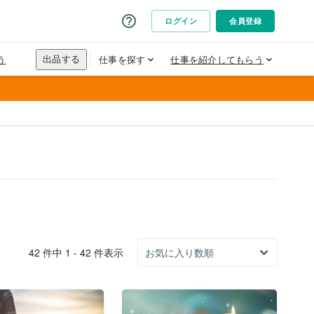
42 件中 1 - 42 件表示