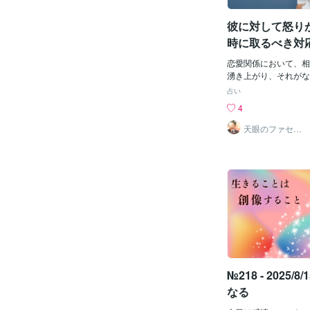
その時の感情に囚われ
ね。そんな時は強制的
彼に対して怒り
出を思い浮かべて上書
時に取るべき対
たは、意図的に囚われ
しょう。私も気を付け
恋愛関係において、相
には難しいですね。少
湧き上がり、それがな
ていくのも大切です。
時があります。感情は
占い
メージして、嫌な自分
もその一つですが、こ
4
いくことで、よりよい
かが関係の未来を左右
よ。何をどう変えれば
は、彼に対して怒りが
天眼のファセッ
という方はご相談くだ
ト
あなたが取るべき対応
します。1. まずは冷
を取る怒りは衝動的な
ことがあります。言葉
り返しがつかないこと
もしれません。まずは
時的に状況から離れる
冷静になるためには、
好きな音楽を聴く、瞑
を落ち着かせる方法を
う。2. 怒りの原因を
№218 - 2025/
後には、通常、深い理
す。何があなたをそこ
なる
か、具体的に考えてみ