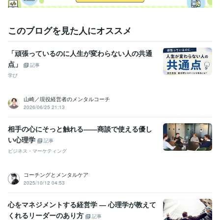
このブログを見た人にオススメ
「頑張っているのに人生が変わらない人の共通
点」
記事
学び
山崎／現役経営者のメンタルコーチ
2026/06/25 21:13
相手の心にそっと触れる――商談で使える優し
い心理学
記事
ビジネス・マーケティング
コーチングとメンタルケア
2025/10/12 04:53
心をマネジメントする経営学 ― 心理学が教えて
くれるリーダーのあり方
記事