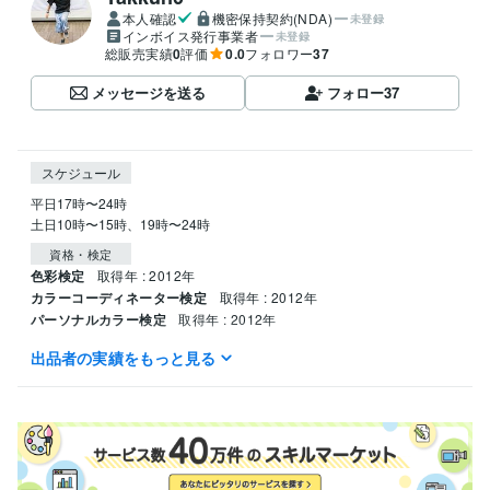
本人確認
機密保持契約(NDA)
未登録
インボイス発行事業者
未登録
総販売実績
0
評価
0.0
フォロワー
37
メッセージを送る
フォロー
37
スケジュール
平日17時〜24時

土日10時〜15時、19時〜24時
資格・検定
色彩検定
取得年 : 2012年
カラーコーディネーター検定
取得年 : 2012年
パーソナルカラー検定
取得年 : 2012年
出品者の実績をもっと見る
得意分野
悩み相談・カウンセリング
心理相談
カラーセラピー
住まい・美容・生活相談
パーソナルカラー診断
ヘアセット